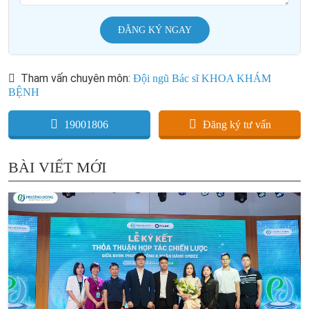
ĐĂNG KÝ NGAY
Tham vấn chuyên môn:
Đội ngũ Bác sĩ KHOA KHÁM
BỆNH
19001806
Đăng ký tư vấn
BÀI VIẾT MỚI