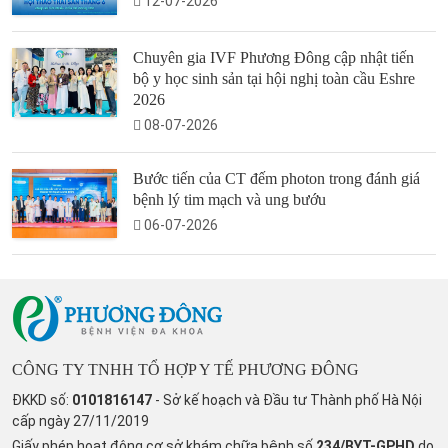
12-07-2026
Chuyên gia IVF Phương Đông cập nhật tiến
bộ y học sinh sản tại hội nghị toàn cầu Eshre
2026
08-07-2026
Bước tiến của CT đếm photon trong đánh giá
bệnh lý tim mạch và ung bướu
06-07-2026
CÔNG TY TNHH TỔ HỢP Y TẾ PHƯƠNG ĐÔNG
ĐKKD số:
0101816147
- Sở kế hoạch và Đầu tư Thành phố Hà Nội
cấp ngày 27/11/2019
Giấy phép hoạt động cơ sở khám chữa bệnh số
234/BYT-GPHD
do