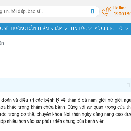
Hotline
190018
C SĨ
HƯỚNG DẪN THĂM KHÁM
TIN TỨC
VỀ CHÚNG TÔI
ận
án và điều trị các bệnh lý về thận ở cả nam giới, nữ giới, ng
khoa khác trong khám chữa bệnh. Cùng với sự quan trọng của t
 nước trong cơ thể, chuyên khoa Nội thận ngày càng nâng cao đ
góp nhiều hơn vào sự phát triển chung của bệnh viện.