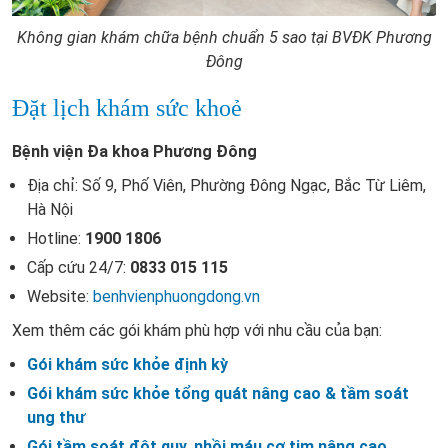
Không gian khám chữa bệnh chuẩn 5 sao tại BVĐK Phương
Đông
Đặt lịch khám sức khoẻ
Bệnh viện Đa khoa Phương Đông
Địa chỉ: Số 9, Phố Viên, Phường Đông Ngạc, Bắc Từ Liêm,
Hà Nội
Hotline:
1900 1806
Cấp cứu 24/7:
0833 015 115
Website:
benhvienphuongdong.vn
Xem thêm các gói khám phù hợp với nhu cầu của bạn:
Gói khám sức khỏe định kỳ
Gói khám sức khỏe tổng quát nâng cao & tầm soát
ung thư
Gói tầm soát đột quỵ, nhồi máu cơ tim nâng cao