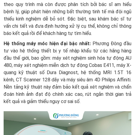
theo quy trình mà còn được phân tích bởi bác sĩ am hiểu
bệnh lý, giúp phát hiện những bất thường tinh tế mà đội ngũ
thiếu kinh nghiệm dễ bỏ sót. Đặc biệt, sau khám bác sĩ tư
vấn chi tiết và đưa định hướng xử lý cụ thể, không chỉ thông
báo kết quả rồi để khách hàng tự tìm hiểu.
Hệ thống máy móc hiện đại bậc nhất:
Phương Đông đầu
tư vào hệ thống thiết bị y tế nhập khẩu từ các hãng hàng
đầu thế giới, bao gồm: máy xét nghiệm sinh hóa tự động AU
480, máy xét nghiệm miễn dịch tự động Cobas E411, máy X-
quang kỹ thuật số Dura Diagnost, hệ thống MRI 1.5T 16
kênh, CT Scanner 128 dãy và máy siêu âm 4D Philips Affiniti.
Nền tảng kỹ thuật này đảm bảo kết quả xét nghiệm và chẩn
đoán hình ảnh đạt độ chính xác cao, rút ngắn thời gian trả
kết quả và giảm thiểu nguy cơ sai số.