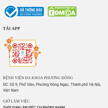
TẢI APP
BỆNH VIỆN ĐA KHOA PHƯƠNG ĐÔNG
ĐC: Số 9, Phố Viên, Phường Đông Ngạc, Thành phố Hà Nội,
Việt Nam
GIỜ LÀM VIỆC
THỜI GIAN LÀM VIỆC TẠI PHÒNG KHÁM