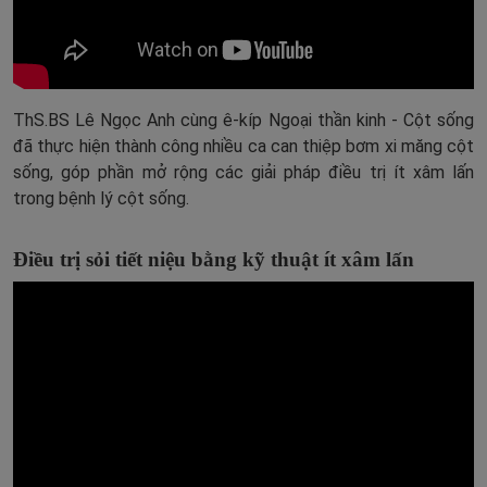
ThS.BS Lê Ngọc Anh cùng ê-kíp Ngoại thần kinh - Cột sống
đã thực hiện thành công nhiều ca can thiệp bơm xi măng cột
sống, góp phần mở rộng các giải pháp điều trị ít xâm lấn
trong bệnh lý cột sống.
Điều trị sỏi tiết niệu bằng kỹ thuật ít xâm lấn