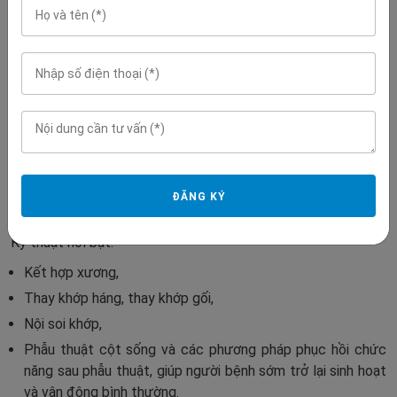
cơ xương khớp ở nhiều lứa tuổi, từ chấn thương cấp cứu đến
các bệnh lý thoái hóa cần can thiệp phẫu thuật.
Các lĩnh vực điều trị bao gồm:
Gãy xương và đa chấn thương.
Chấn thương thể thao.
Thoái hóa khớp.
Hoại tử chỏm xương đùi.
Dị tật hệ vận động.
ĐĂNG KÝ
Các bệnh lý phần mềm quanh khớp.
Kỹ thuật nổi bật:
Kết hợp xương,
Thay khớp háng, thay khớp gối,
Nội soi khớp,
Phẫu thuật cột sống và các phương pháp phục hồi chức
năng sau phẫu thuật, giúp người bệnh sớm trở lại sinh hoạt
và vận động bình thường.