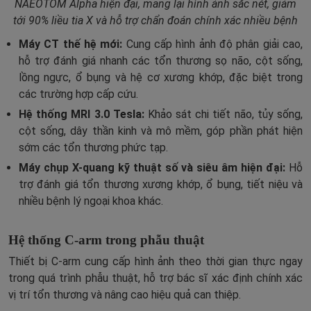
NAEOTOM Alpha hiện đại, mang lại hình ảnh sắc nét, giảm
tới 90% liều tia X và hỗ trợ chẩn đoán chính xác nhiều bệnh
Máy CT thế hệ mới:
Cung cấp hình ảnh độ phân giải cao,
hỗ trợ đánh giá nhanh các tổn thương sọ não, cột sống,
lồng ngực, ổ bụng và hệ cơ xương khớp, đặc biệt trong
các trường hợp cấp cứu.
Hệ thống MRI 3.0 Tesla:
Khảo sát chi tiết não, tủy sống,
cột sống, dây thần kinh và mô mềm, góp phần phát hiện
sớm các tổn thương phức tạp.
Máy chụp X-quang kỹ thuật số và siêu âm hiện đại:
Hỗ
trợ đánh giá tổn thương xương khớp, ổ bụng, tiết niệu và
nhiều bệnh lý ngoại khoa khác.
Hệ thống C-arm trong phẫu thuật
Thiết bị C-arm cung cấp hình ảnh theo thời gian thực ngay
trong quá trình phẫu thuật, hỗ trợ bác sĩ xác định chính xác
vị trí tổn thương và nâng cao hiệu quả can thiệp.