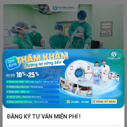
Các bác sĩ đang tiến hành tán sỏi thận “khổng lồ” 25mm và
sỏi niệu quản 10mm bằng phương pháp ít xâm lấn cho ca
bệnh đặc biệt
Chấn thương Chỉnh hình
ĐĂNG KÝ TƯ VẤN MIỄN PHÍ !
Khoa Ngoại tiếp nhận điều trị các chấn thương và bệnh lý hệ