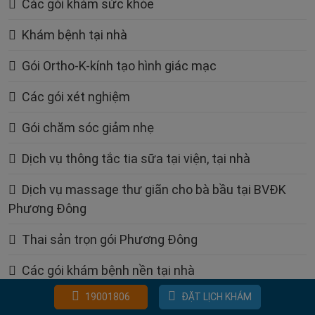
Các gói khám sức khỏe
Khám bệnh tại nhà
Gói Ortho-K-kính tạo hình giác mạc
Các gói xét nghiệm
Gói chăm sóc giảm nhẹ
Dịch vụ thông tắc tia sữa tại viện, tại nhà
Dịch vụ massage thư giãn cho bà bầu tại BVĐK
Phương Đông
Thai sản trọn gói Phương Đông
Các gói khám bệnh nền tại nhà
19001806
ĐẶT LỊCH KHÁM
Dịch vụ cấy que tránh thai