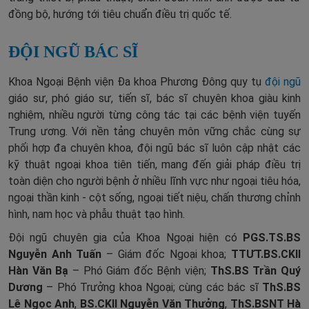
đồng bộ, hướng tới tiêu chuẩn điều trị quốc tế.
ĐỘI NGŨ BÁC SĨ
Khoa Ngoại Bệnh viện Đa khoa Phương Đông quy tụ
đội ngũ
giáo sư, phó giáo sư, tiến sĩ, bác sĩ chuyên khoa giàu kinh
nghiệm, nhiều người từng công tác tại các bệnh viện tuyến
Trung ương. Với nền tảng chuyên môn vững chắc cùng sự
phối hợp đa chuyên khoa, đội ngũ bác sĩ luôn cập nhật các
kỹ thuật ngoại khoa tiên tiến, mang đến giải pháp điều trị
toàn diện cho người bệnh ở nhiều lĩnh vực như ngoại tiêu hóa,
ngoại thần kinh - cột sống, ngoại tiết niệu, chấn thương chỉnh
hình, nam học và phẫu thuật tạo hình.
Đội ngũ chuyên gia của Khoa Ngoại hiện có
PGS.TS.BS
Nguyễn Anh Tuấn
– Giám đốc Ngoại khoa;
TTƯT.BS.CKII
Hàn Văn Bạ
– Phó Giám đốc Bệnh viện;
ThS.BS Trần Quý
Dương
– Phó Trưởng khoa Ngoại; cùng các bác sĩ
ThS.BS
Lê Ngọc Anh
,
BS.CKII Nguyễn Văn Thưởng
,
ThS.BSNT Hà