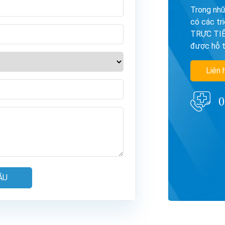
Trong nhữ
có các tr
TRỰC TIẾP
được hỗ t
Liên 
0
ẦU