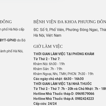
 ĐÔNG
BỆNH VIỆN ĐA KHOA PHƯƠNG ĐÔ
h phố Hà Nội cấp
ĐC: Số 9, Phố Viên, Phường Đông Ngạc, Th
Hà Nội, Việt Nam
/BYT-GPHD
do Bộ
GIỜ LÀM VIỆC
hành phố Hà Nội,
THỜI GIAN LÀM VIỆC TẠI PHÒNG KHÁM
Từ Thứ 2 - Thứ 7:
Khám Nội: 6h30 - 19h
Khám Sản: 7h - 19h
Khám Ngoại, Nhi, TMH, PHCN: 7h30 - 19h
Các ngày chủ nhật: 6h30 - 16h30
THỜI GIAN LÀM VIỆC TẠI NHÀ THUỐC
Từ Thứ 2 - Thứ 7: 7h - 20h và Chủ Nhật: 7h - 18
Hotline Nhà Thuốc tháp D: 0969579066
Hotline Nhà Thuốc tháp A: 0982424223
Cấp cứu: 24/24