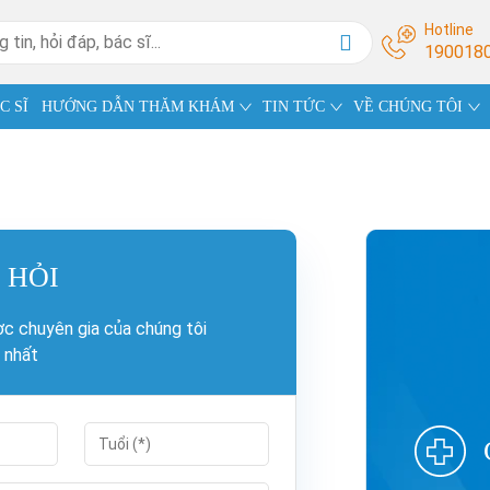
Hotline
190018
C SĨ
HƯỚNG DẪN THĂM KHÁM
TIN TỨC
VỀ CHÚNG TÔI
 HỎI
c chuyên gia của chúng tôi
 nhất