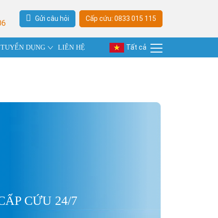
Gửi câu hỏi
Cấp cứu: 0833 015 115
06
Tất cả
TUYỂN DỤNG
LIÊN HỆ
CẤP CỨU 24/7