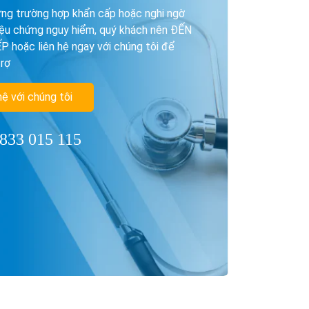
ng trường hợp khẩn cấp hoặc nghi ngờ
iệu chứng nguy hiểm, quý khách nên ĐẾN
 hoặc liên hệ ngay với chúng tôi để
rợ
hệ với chúng tôi
833 015 115