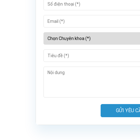
GỬI YÊU C