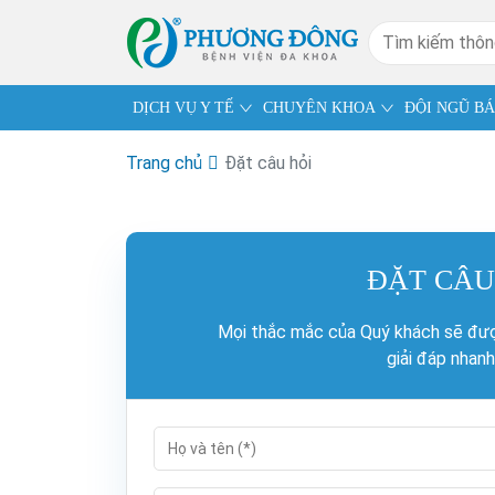
DỊCH VỤ Y TẾ
CHUYÊN KHOA
ĐỘI NGŨ BÁ
Trang chủ
Đặt câu hỏi
ĐẶT CÂU
Mọi thắc mắc của Quý khách sẽ đượ
giải đáp nhanh