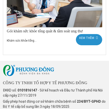
Gói khám sức khỏe tổng quát & tầm soát ung thư
XEM THÊM
Khám sức khỏe tổng...
CÔNG TY TNHH TỔ HỢP Y TẾ PHƯƠNG ĐÔNG
ĐKKD số:
0101816147
- Sở kế hoạch và Đầu tư Thành phố Hà Nội
cấp ngày 27/11/2019
Giấy phép hoạt động cơ sở khám chữa bệnh số
234/BYT-GPHD
do
Bộ Y tế cấp bổ sung lần 3 ngày 18/09/2025