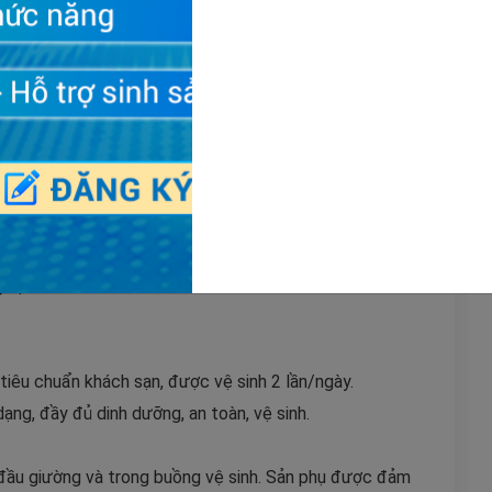
ụ phòng lưu viện, gồm: phòng tiêu chuẩn, phòng riêng,
i, mang lại cho sản phụ cảm giác như đi nghỉ dưỡng.
 thường quy, Quý khách mong muốn nâng hạng phòng sẽ
 phí sẽ được tính trong hóa đơn sau khi ra viện.
 tự nhiên.
tiêu chuẩn khách sạn, được vệ sinh 2 lần/ngày.
ạng, đầy đủ dinh dưỡng, an toàn, vệ sinh.
 đầu giường và trong buồng vệ sinh. Sản phụ được đảm