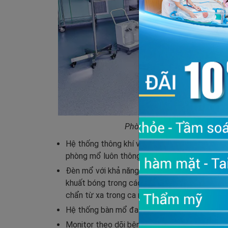
Phòng phẫu thuật sản phụ k
Hệ thống thông khí và điều hòa nhiệt độ 2 chi
phòng mổ luôn thông thoáng và điều nhiệt.
Đèn mổ với khả năng điều chỉnh nhiều thông số
khuất bóng trong các trường hợp mổ khó. Hệ 
chẩn từ xa trong ca mổ.
Hệ thống bàn mổ đa năng với đầy đủ phụ kiện, 
Monitor theo dõi bệnh nhân 7 thông số và 5 t