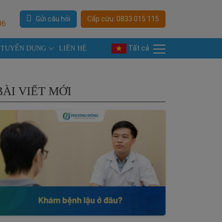
Gửi câu hỏi
Cấp cứu: 0833 015 115
06
Tất cả
TUYỂN DỤNG
LIÊN HỆ
BÀI VIẾT MỚI