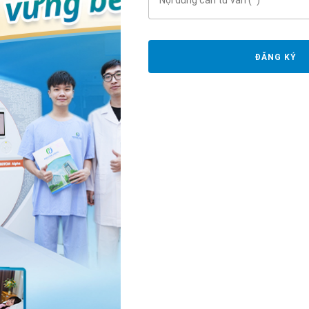
t đảm bảo vô khuẩn và riêng tư. Bên trong phòng có đủ chỗ
cụ đảm bảo tiêu chuẩn y tế.
ĐĂNG KÝ
hiều
phòng phẫu thuật được trang bị đầy đủ các thiết bị thiết