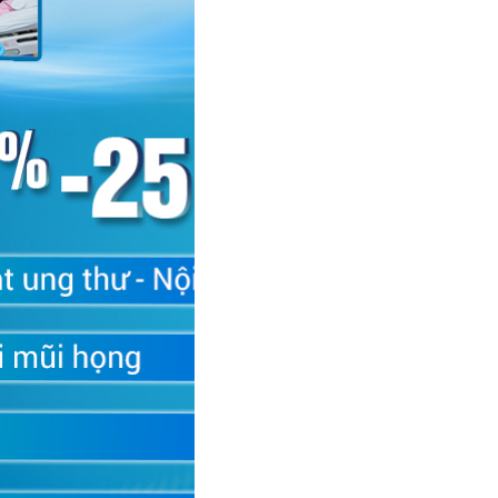
hoa – Bệnh viện Đa khoa Phương Đông.
ều, tích hợp lọc HEPA loại bỏ hoàn toàn vi khuẩn, giúp
: độ sáng, độ tụ, nhiệt độ màu. Chóa đèn rộng, không bị
thống đèn tích hợp camera giúp các bác sĩ có thể hội
hỗ trợ nhiều loại phẫu thuật khác nhau.
hông số GE Healthcare.