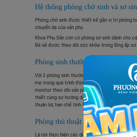
Hệ thống phòng chờ sinh và sơ si
Phòng chờ sinh được thiết kế gần vị trí phòng bá
chuyển dạ của sản phụ.
Khoa Phụ Sản còn có phòng sơ sinh dành cho các
Bé sẽ được theo dõi sức khỏe trong lồng ấp sơ s
Phòng sinh thường
Với 3 phòng sinh thường đầy đủ các thiết bị y t
mẹ trong quá trình đón con yêu chào đời an toà
monitor theo dõi sản phụ, bàn đẻ đa năng, giường 
thiết cùng sự hướng dẫn của bác sĩ đầu ngành đ
thuận lợi, hạn chế tình trạng bé bị ngạt khi ra ngo
Phòng thủ thuật
Là nơi thực hiện các dịch vụ như kế hoạch hoá gi