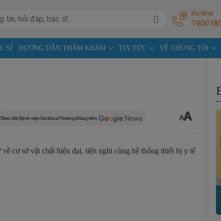
Hotline
190018
C SĨ
HƯỚNG DẪN THĂM KHÁM
TIN TỨC
VỀ CHÚNG TÔI
cơ sở vật chất hiện đại, tiện nghi cùng hệ thống thiết bị y tế