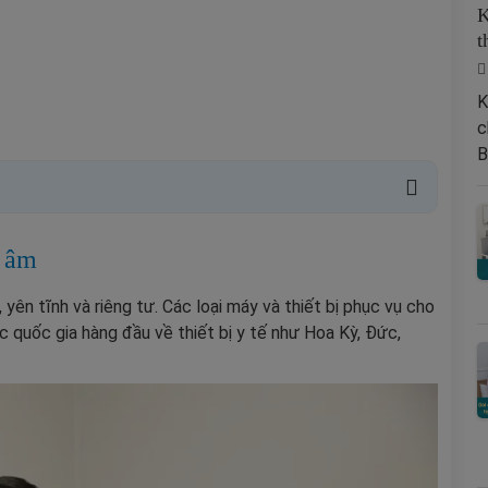
K
t
K
c
B
u âm
ên tĩnh và riêng tư. Các loại máy và thiết bị phục vụ cho
quốc gia hàng đầu về thiết bị y tế như Hoa Kỳ, Đức,