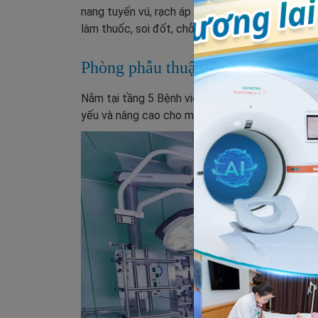
nang tuyến vú, rạch áp xe vú,... phòng thủ thuậ
làm thuốc, soi đốt, chỗ rửa, hấp, chuẩn bị dụng 
Phòng phẫu thuật vô khuẩn một c
Nằm tại tầng 5 Bệnh viện Đa khoa Phương Đông, 
yếu và nâng cao cho một khu mổ tiêu chuẩn.