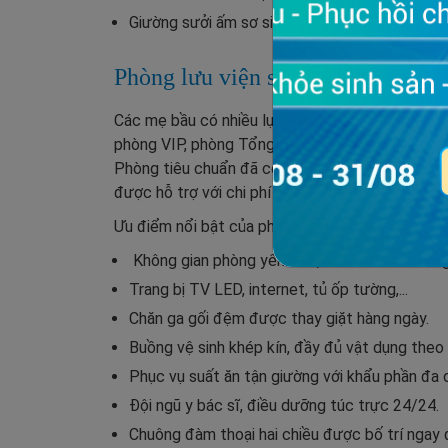
Giường sưởi ấm sơ sinh GE Healthcare.
Phòng lưu viện sau sinh
Các mẹ bầu có nhiều lựa chọn khi sử dụng dịch v
phòng VIP, phòng Tổng thống với đầy đủ tiện ngh
Phòng tiêu chuẩn đã có sẵn trong gói thai sản
được hỗ trợ với chi phí niêm yết công khai và chi
Ưu điểm nổi bật của phòng lưu viện sau sinh:
Không gian phòng yên tĩnh, chan hòa ánh sáng
Trang bị TV LED, internet, tủ ốp tường,...
Chăn ga gối đệm được thay giặt hàng ngày.
Buồng vệ sinh khép kín, đầy đủ vật dụng theo 
Phục vụ suất ăn tận giường với khẩu phần đa d
Đội ngũ y bác sĩ, điều dưỡng túc trực 24/24.
Chuông đàm thoại hai chiều được bố trí ngay