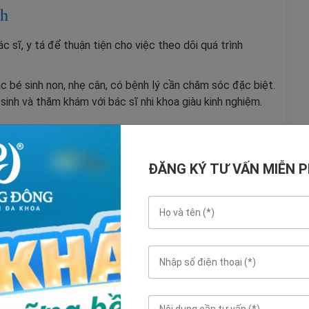
nh
c sĩ, y tá để thuận tiện cho việc theo dõi quá trình
 bé sinh non, nhẹ cân, có bệnh lý cần chăm sóc đặc biệt.
inh và thăm khám với bác sĩ nhi khoa giàu kinh nghiệm.
ĐĂNG KÝ TƯ VẤN MIỄN PH
ế hiện đại, đạt chuẩn đã góp phần hỗ trợ tối đa cho các
n. Trong phòng sinh thường có đầy đủ điều hoà, máy đo
sơ sinh,... Với sự hỗ trợ đắc lực của thiết bị, đồ dùng cần
ã giúp mẹ tiết kiệm sức lực trong việc rặn sinh để đón bé
ài.
a đình, cấy que tránh thai, đặt vòng tránh thai, bóc xơ