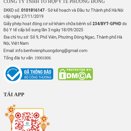
CÔNG TY TNHH TỔ HỢP Y TẾ PHƯƠNG ĐÔNG
ĐKKD số:
0101816147
- Sở kế hoạch và Đầu tư Thành phố Hà Nội
cấp ngày 27/11/2019
Giấy phép hoạt động cơ sở khám chữa bệnh số
234/BYT-GPHD
do
Bộ Y tế cấp bổ sung lần 3 ngày 18/09/2025
Địa chỉ trụ sở: Số 9, Phố Viên, Phường Đông Ngạc, Thành phố Hà
Nội, Việt Nam
Email:
info.benhvienphuongdong@gmail.com
Tổng đài tư vấn:
19001806
TẢI APP