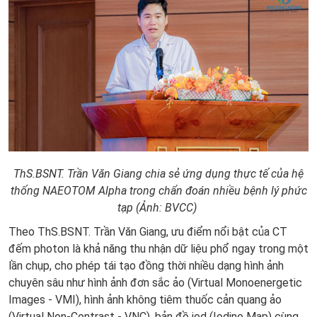
ThS.BSNT. Trần Văn Giang chia sẻ ứng dụng thực tế của hệ
thống NAEOTOM Alpha trong chẩn đoán nhiều bệnh lý phức
tạp (Ảnh: BVCC)
Theo ThS.BSNT. Trần Văn Giang, ưu điểm nổi bật của CT
đếm photon là khả năng thu nhận dữ liệu phổ ngay trong một
lần chụp, cho phép tái tạo đồng thời nhiều dạng hình ảnh
chuyên sâu như hình ảnh đơn sắc ảo (Virtual Monoenergetic
Images - VMI), hình ảnh không tiêm thuốc cản quang ảo
(Virtual Non-Contrast - VNC), bản đồ iod (Iodine Map) cùng