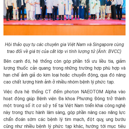
Hội thảo quy tụ các chuyên gia Việt Nam và Singapore cùng
trao đổi về giá trị của cắt lớp vi tính lượng tử (Ảnh: BVCC)
Bên cạnh đó, hệ thống còn góp phần tối ưu liều tia, giảm
lượng thuốc cản quang trong những trường hợp phù hợp và
hạn chế ảnh giả do kim loại hoặc chuyển động, qua đó nâng
cao chất lượng hình ảnh ở nhiều nhóm bệnh lý phức tạp.
Việc đưa hệ thống CT đếm photon NAEOTOM Alpha vào
hoạt động giúp Bệnh viện Đa khoa Phương Đông trở thành
một trong số ít cơ sở y tế tại Việt Nam triển khai công nghệ
này trong thực hành lâm sàng, góp phần nâng cao năng lực
chẩn đoán sớm các bệnh lý tim mạch, đột quỵ, ung bướu
cũng như nhiều bệnh lý phức tạp khác, hướng tới mục tiêu