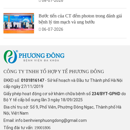
08-07-2026
Bước tiến của CT đếm photon trong đánh giá
bệnh lý tim mạch và ung bướu
06-07-2026
CÔNG TY TNHH TỔ HỢP Y TẾ PHƯƠNG ĐÔNG
ĐKKD số:
0101816147
- Sở kế hoạch và Đầu tư Thành phố Hà Nội
cấp ngày 27/11/2019
Giấy phép hoạt động cơ sở khám chữa bệnh số
234/BYT-GPHD
do
Bộ Y tế cấp bổ sung lần 3 ngày 18/09/2025
Địa chỉ trụ sở: Số 9, Phố Viên, Phường Đông Ngạc, Thành phố Hà
Nội, Việt Nam
Email:
info.benhvienphuongdong@gmail.com
Tổng đài tư vấn:
19001806