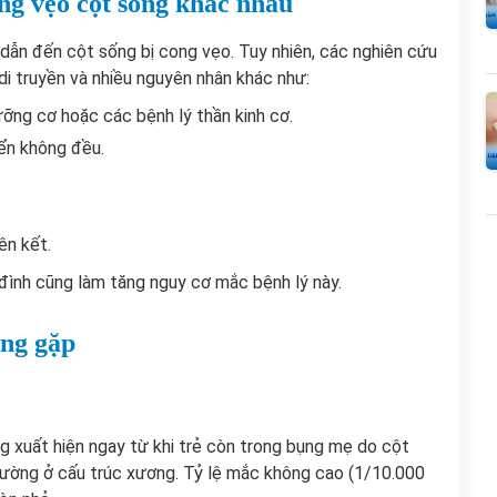
ng vẹo cột sống khác nhau
 dẫn đến cột sống bị cong vẹo. Tuy nhiên, các nghiên cứu
 di truyền và nhiều nguyên nhân khác như:
ưỡng cơ hoặc các bệnh lý thần kinh cơ.
iển không đều.
ên kết.
ia đình cũng làm tăng nguy cơ mắc bệnh lý này.
ờng gặp
 xuất hiện ngay từ khi trẻ còn trong bụng mẹ do cột
hường ở cấu trúc xương. Tỷ lệ mắc không cao (1/10.000