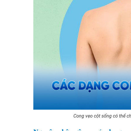
Cong vẹo cột sống có thể ch