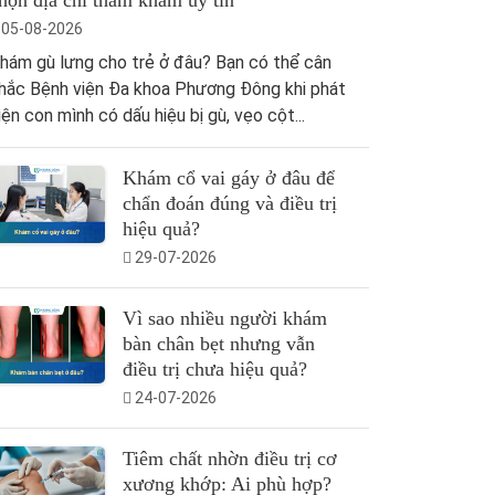
họn địa chỉ thăm khám uy tín
05-08-2026
hám gù lưng cho trẻ ở đâu? Bạn có thể cân
hắc Bệnh viện Đa khoa Phương Đông khi phát
iện con mình có dấu hiệu bị gù, vẹo cột...
Khám cổ vai gáy ở đâu để
chẩn đoán đúng và điều trị
hiệu quả?
29-07-2026
Vì sao nhiều người khám
bàn chân bẹt nhưng vẫn
điều trị chưa hiệu quả?
24-07-2026
Tiêm chất nhờn điều trị cơ
xương khớp: Ai phù hợp?