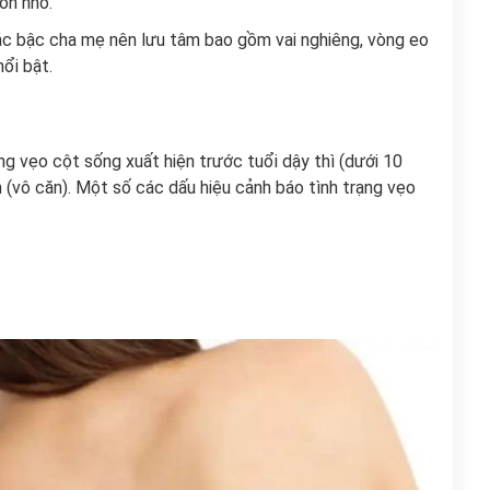
òn nhỏ.
c bậc cha mẹ nên lưu tâm bao gồm vai nghiêng, vòng eo
ổi bật.
g vẹo cột sống xuất hiện trước tuổi dậy thì (dưới 10
 (vô căn). Một số các dấu hiệu cảnh báo tình trạng vẹo