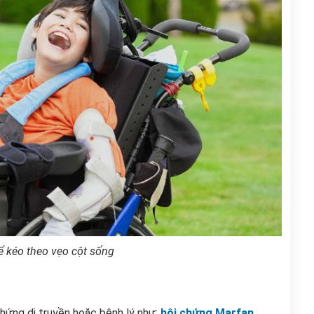
ể kéo theo vẹo cột sống
hứng di truyền hoặc bệnh lý như:
hội chứng Marfan
,