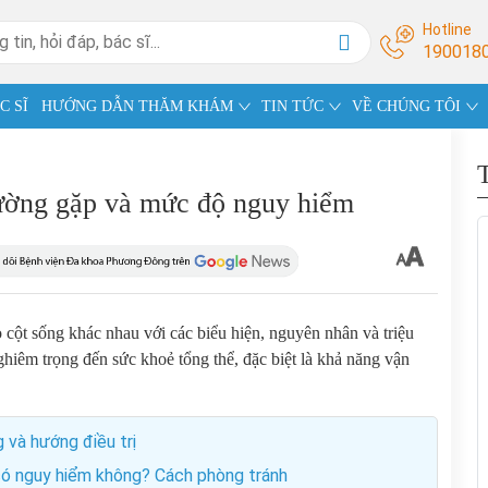
Hotline
190018
C SĨ
HƯỚNG DẪN THĂM KHÁM
TIN TỨC
VỀ CHÚNG TÔI
hường gặp và mức độ nguy hiểm
o cột sống khác nhau với các biểu hiện, nguyên nhân và triệu
ghiêm trọng đến sức khoẻ tổng thể, đặc biệt là khả năng vận
 và hướng điều trị
 có nguy hiểm không? Cách phòng tránh