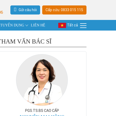
Gửi câu hỏi
Cấp cứu: 0833 015 115
06
Tất cả
TUYỂN DỤNG
LIÊN HỆ
THAM VẤN BÁC SĨ
PGS.TS.BS CAO CẤP