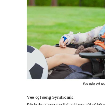
Bại não có th
Vẹo cột sống Syndromic
Đây là dạng cong vẹo thứ phát sau một số hội c