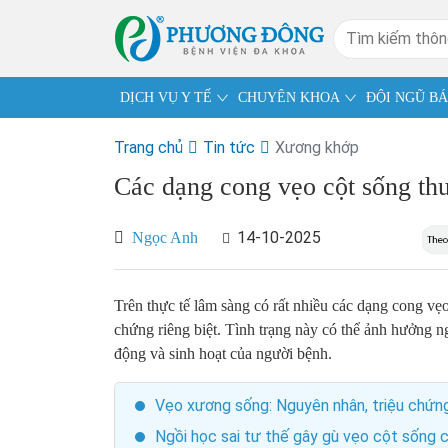
DỊCH VỤ Y TẾ
CHUYÊN KHOA
ĐỘI NGŨ BÁ
Trang chủ
Tin tức
Xương khớp
Các dạng cong vẹo cột sống t
14-10-2025
Ngọc Anh
Trên thực tế lâm sàng có rất nhiều các dạng cong vẹ
chứng riêng biệt. Tình trạng này có thể ảnh hưởng n
động và sinh hoạt của người bệnh.
Vẹo xương sống: Nguyên nhân, triệu chứng
Ngồi học sai tư thế gây gù vẹo cột sống