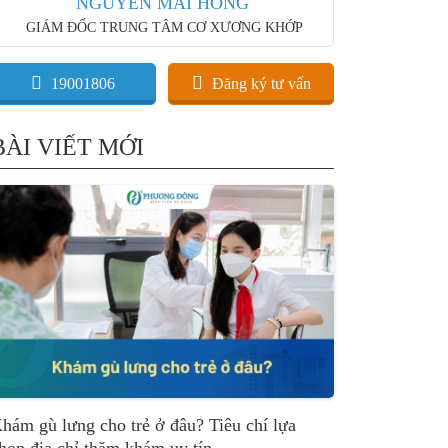
NGUYỄN MAI HỒNG
GIÁM ĐỐC TRUNG TÂM CƠ XƯƠNG KHỚP
19001806
Đăng ký tư vấn
BÀI VIẾT MỚI
hám gù lưng cho trẻ ở đâu? Tiêu chí lựa