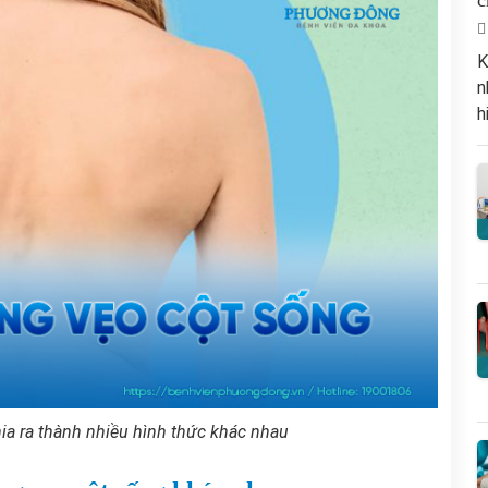
c
K
n
h
ia ra thành nhiều hình thức khác nhau