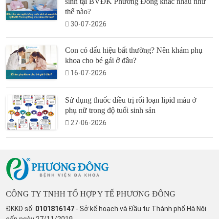
sinh tại BVĐK Phương Đông khác nhau như
thế nào?
30-07-2026
Con có dấu hiệu bất thường? Nên khám phụ
khoa cho bé gái ở đâu?
16-07-2026
Sử dụng thuốc điều trị rối loạn lipid máu ở
phụ nữ trong độ tuổi sinh sản
27-06-2026
CÔNG TY TNHH TỔ HỢP Y TẾ PHƯƠNG ĐÔNG
ĐKKD số:
0101816147
- Sở kế hoạch và Đầu tư Thành phố Hà Nội
cấp ngày 27/11/2019