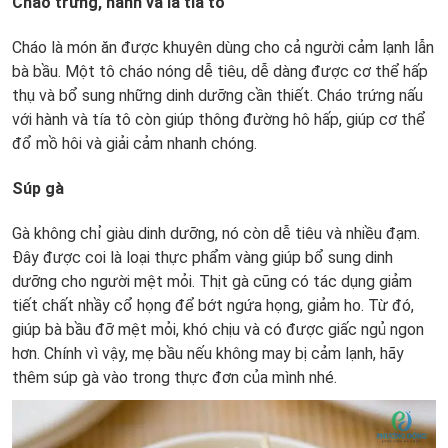
Cháo trứng, hành và lá tía tô
Cháo là món ăn được khuyên dùng cho cả người cảm lạnh lẫn
bà bầu. Một tô cháo nóng dễ tiêu, dễ dàng được cơ thể hấp
thụ và bổ sung những dinh dưỡng cần thiết. Cháo trứng nấu
với hành và tía tô còn giúp thông đường hô hấp, giúp cơ thể
đổ mồ hôi và giải cảm nhanh chóng.
Súp gà
Gà không chỉ giàu dinh dưỡng, nó còn dễ tiêu và nhiều đạm.
Đây được coi là loại thực phẩm vàng giúp bổ sung dinh
dưỡng cho người mệt mỏi. Thịt gà cũng có tác dụng giảm
tiết chất nhầy cổ họng để bớt ngứa họng, giảm ho. Từ đó,
giúp bà bầu đỡ mệt mỏi, khó chịu và có được giấc ngủ ngon
hơn. Chính vì vậy, mẹ bầu nếu không may bị cảm lạnh, hãy
thêm súp gà vào trong thực đơn của mình nhé.