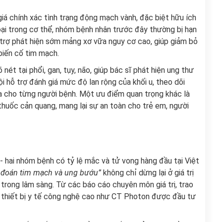
iá chính xác tình trạng động mạch vành, đặc biệt hữu ích
oại trong cơ thể, nhóm bệnh nhân trước đây thường bị hạn
trợ phát hiện sớm mảng xơ vữa nguy cơ cao, giúp giảm bỏ
biến cố tim mạch.
nét tại phổi, gan, tụy, não, giúp bác sĩ phát hiện ung thư
ội hỗ trợ đánh giá mức độ lan rộng của khối u, theo dõi
a cho từng người bệnh. Một ưu điểm quan trọng khác là
thuốc cản quang, mang lại sự an toàn cho trẻ em, người
- hai nhóm bệnh có tỷ lệ mắc và tử vong hàng đầu tại Việt
 đoán tim mạch và ung bướu”
không chỉ dừng lại ở giá trị
trong lâm sàng. Từ các báo cáo chuyên môn giá trị, trao
ể thiết bị y tế công nghệ cao như CT Photon được đầu tư