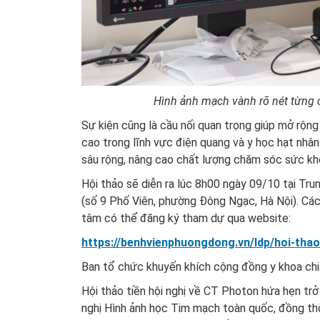
Hình ảnh mạch vành rõ nét từng 
Sự kiện cũng là cầu nối quan trọng giúp mở rộn
cao trong lĩnh vực điện quang và y học hạt nhân
sâu rộng, nâng cao chất lượng chăm sóc sức k
Hội thảo sẽ diễn ra lúc 8h00 ngày 09/10 tại Tr
(số 9 Phố Viên, phường Đông Ngạc, Hà Nội). Các 
tâm có thể đăng ký tham dự qua website:
https://benhvienphuongdong.vn/ldp/hoi-tha
Ban tổ chức khuyến khích cộng đồng y khoa chia
Hội thảo tiền hội nghị về CT Photon hứa hẹn tr
nghị Hình ảnh học Tim mạch toàn quốc, đồng thờ