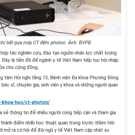
chi tiết qua máy CT đếm photon. Ảnh: BVPĐ
g hợp tác nghiên cứu, đào tạo nguồn nhân lực chất lượng
. Đây là tiền đề để ngành y tế Việt Nam tiếp tục hội nhập
hỏe cho cộng đồng.
ung tâm Hội nghị tầng 13, Bệnh viện Đa khoa Phương Đông
bác sĩ, chuyên gia, sinh viên y khoa và những người quan
o-khoa-hoc/ct-photon/
 sẻ thông tin để nhiều người cùng tiếp cận và tham gia.
ở thành điểm nhấn học thuật quan trọng trước thềm Hội
i mở ra cơ hội để đội ngũ y tế Việt Nam cập nhật xu