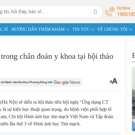
Hotline
190018
C SĨ
HƯỚNG DẪN THĂM KHÁM
TIN TỨC
VỀ CHÚNG TÔI
rong chẩn đoán y khoa tại hội thảo
Hà Nội) sẽ diễn ra hội thảo tiền hội nghị “Ứng dụng CT
là sự kiện học thuật quan trọng, do bệnh viện phối hợp tổ
Nam, Chi hội Hình ảnh học tim mạch Việt Nam và Tập đoàn
niên lần thứ 3 về Hình ảnh học Tim mạch.