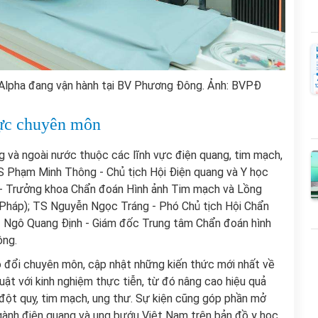
pha đang vận hành tại BV Phương Đông. Ảnh: BVPĐ
lực chuyên môn
ng và ngoài nước thuộc các lĩnh vực điện quang, tim mạch,
S Phạm Minh Thông - Chủ tịch Hội Điện quang và Y học
 - Trưởng khoa Chẩn đoán Hình ảnh Tim mạch và Lồng
e (Pháp); TS Nguyễn Ngọc Tráng - Phó Chủ tịch Hội Chẩn
 Ngô Quang Định - Giám đốc Trung tâm Chẩn đoán hình
ông.
ao đổi chuyên môn, cập nhật những kiến thức mới nhất về
uật với kinh nghiệm thực tiễn, từ đó nâng cao hiệu quả
 đột quỵ, tim mạch, ung thư. Sự kiện cũng góp phần mở
ngành điện quang và ung bướu Việt Nam trên bản đồ y học