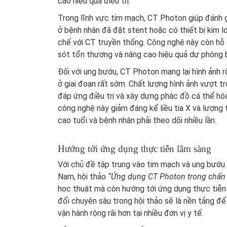
cao hiệu quả điều trị.
Trong lĩnh vực tim mạch, CT Photon giúp đánh g
ở bệnh nhân đã đặt stent hoặc có thiết bị kim l
chế với CT truyền thống. Công nghệ này còn hỗ 
sót tổn thương và nâng cao hiệu quả dự phòng 
Đối với ung bướu, CT Photon mang lại hình ảnh rõ 
ở giai đoạn rất sớm. Chất lượng hình ảnh vượt tr
đáp ứng điều trị và xây dựng phác đồ cá thể hó
công nghệ này giảm đáng kể liều tia X và lượng 
cao tuổi và bệnh nhân phải theo dõi nhiều lần.
Hướng tới ứng dụng thực tiễn lâm sàng
Với chủ đề tập trung vào tim mạch và ung bướu 
Nam, hội thảo
“Ứng dụng CT Photon trong chẩn
học thuật mà còn hướng tới ứng dụng thực tiễn 
đổi chuyên sâu trong hội thảo sẽ là nền tảng đ
vận hành rộng rãi hơn tại nhiều đơn vị y tế.