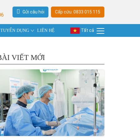
Gửi câu hỏi
Cấp cứu: 0833 015 115
06
Tất cả
TUYỂN DỤNG
LIÊN HỆ
BÀI VIẾT MỚI