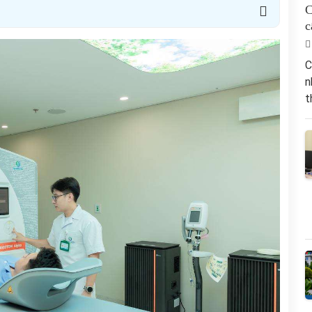
C
c
C
n
t