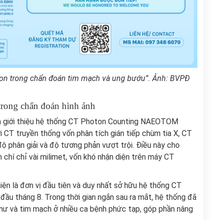
oton trong chẩn đoán tim mạch và ung bướu”. Ảnh: BVPĐ
trong chẩn đoán hình ảnh
ần giới thiệu hệ thống CT Photon Counting NAEOTOM
ới CT truyền thống vốn phân tích gián tiếp chùm tia X, CT
ộ phân giải và độ tương phản vượt trội. Điều này cho
 chí chỉ vài milimet, vốn khó nhận diện trên máy CT
ện là đơn vị đầu tiên và duy nhất sở hữu hệ thống CT
ầu tháng 8. Trong thời gian ngắn sau ra mắt, hệ thống đã
g thư và tim mạch ở nhiều ca bệnh phức tạp, góp phần nâng