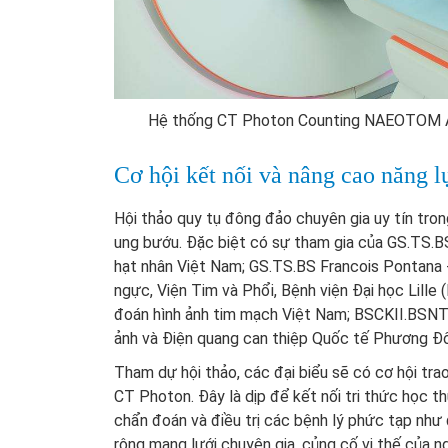
Hệ thống CT Photon Counting NAEOTOM Al
Cơ hội kết nối và nâng cao năng 
Hội thảo quy tụ đông đảo chuyên gia uy tín tro
ung bướu. Đặc biệt có sự tham gia của GS.TS.B
hạt nhân Việt Nam; GS.TS.BS Francois Pontana
ngực, Viện Tim và Phổi, Bệnh viện Đại học Lill
đoán hình ảnh tim mạch Việt Nam; BSCKII.BSNT
ảnh và Điện quang can thiệp Quốc tế Phương Đ
Tham dự hội thảo, các đại biểu sẽ có cơ hội tr
CT Photon. Đây là dịp để kết nối tri thức học th
chẩn đoán và điều trị các bệnh lý phức tạp như
rộng mạng lưới chuyên gia, củng cố vị thế của 