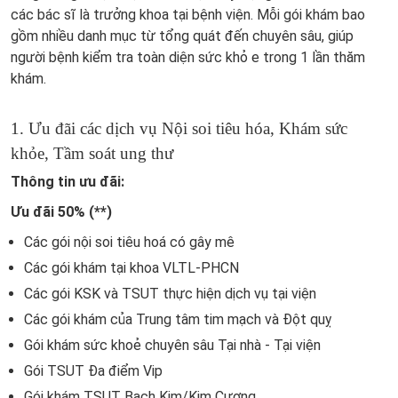
các bác sĩ là trưởng khoa tại bệnh viện. Mỗi gói khám bao
gồm nhiều danh mục từ tổng quát đến chuyên sâu, giúp
người bệnh kiểm tra toàn diện sức khỏ e trong 1 lần thăm
khám.
1. Ưu đãi các dịch vụ Nội soi tiêu hóa, Khám sức
khỏe, Tầm soát ung thư
Thông tin ưu đãi:
Ưu đãi 50% (**)
Các gói nội soi tiêu hoá có gây mê
Các gói khám tại khoa VLTL-PHCN
Các gói KSK và TSUT thực hiện dịch vụ tại viện
Các gói khám của Trung tâm tim mạch và Đột quỵ
Gói khám sức khoẻ chuyên sâu Tại nhà - Tại viện
Gói TSUT Đa điểm Vip
Gói khám TSUT Bạch Kim/Kim Cương