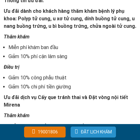
Thông tin ưu đãi:
Ưu đãi dành cho khách hàng thăm khám bệnh lý phụ
khoa: Polyp tử cung, u xơ tử cung, dính buồng tử cung, u
nang buồng trứng, u bì buồng trứng, chửa ngoài tử cung.
Thăm khám
Miễn phí khám ban đầu
Giảm 10% phí cận lâm sàng
Điều trị
Giảm 10% công phẫu thuật
Giảm 10% chi phí tiền giường
Ưu đãi dịch vụ Cấy que tránh thai và Đặt vòng nội tiết
Mirena
Thăm khám
Miễn phí khám Sản phụ khoa ban đầu
19001806
ĐẶT LỊCH KHÁM
Ưu đãi 20% các chỉ định cận lâm sàng