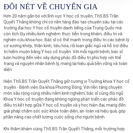
ĐÔI NÉT VỀ CHUYÊN GIA
Hơn 20 năm gắn bó với lĩnh vực Y học cổ truyền, ThS.BS Trần
Quyết Thắng không chỉ có nền tảng đào tạo chuyên sâu tại các
trường đại học Y học cổ truyền danh tiếng của Trung Quốc mà
còn tích lũy nhiều kinh nghiệm thực tiễn trong khám, điều trị và
nghiên cứu khoa học. Bác sĩ có thế mạnh trong điều trị các bệnh lý
cơ xương khớp, thần kinh, tiêu hóa, rối loạn giấc ngủ và hỗ trợ điều
trị hiếm muộn bằng Y học cổ truyền. Với mỗi người bệnh, bác sĩ
luôn hướng đến việc xây dựng phác đồ điều trị phù hợp với thể
trạng và nguyên nhân bệnh lý, mang lại hiệu quả bền vững và toàn
diện.
Hiện ThS.BS Trần Quyết Thắng giữ cương vị Trưởng khoa Y học cổ
truyền - Bệnh viện Đa khoa Phương Đông. Với nền tảng chuyên
môn sâu rộng cùng nhiều năm kinh nghiệm, bác sĩ cùng đội ngũ
Khoa Y học cổ truyền đang không ngừng phát triển các phác đồ
điều trị kết hợp giữa Y học cổ truyền và y học hiện đại, mang đến
giải pháp chăm sóc sức khỏe toàn diện, an toàn và hiệu quả, góp
phần nâng cao chất lượng cuộc sống cho người bệnh.
Khi thăm khám cùng ThS.BS Trần Quyết Thắng, mỗi trường hợp