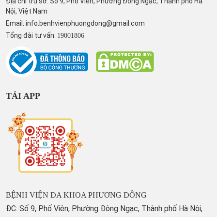
Địa chỉ trụ sở: Số 9, Phố Viên, Phường Đông Ngạc, Thành phố Hà
Nội, Việt Nam
Email:
info.benhvienphuongdong@gmail.com
Tổng đài tư vấn:
19001806
TẢI APP
BỆNH VIỆN ĐA KHOA PHƯƠNG ĐÔNG
ĐC: Số 9, Phố Viên, Phường Đông Ngạc, Thành phố Hà Nội,