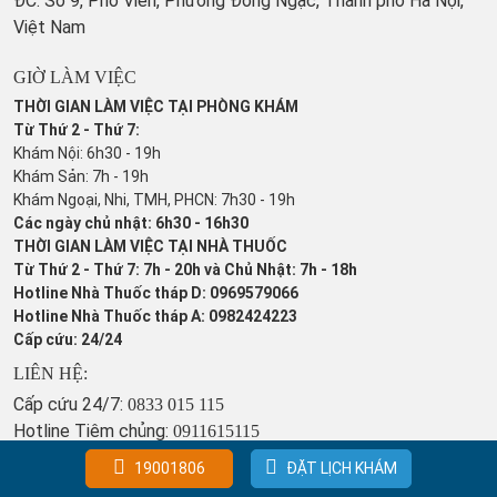
ĐC: Số 9, Phố Viên, Phường Đông Ngạc, Thành phố Hà Nội,
Việt Nam
GIỜ LÀM VIỆC
THỜI GIAN LÀM VIỆC TẠI PHÒNG KHÁM
Từ Thứ 2 - Thứ 7:
Khám Nội: 6h30 - 19h
Khám Sản: 7h - 19h
Khám Ngoại, Nhi, TMH, PHCN: 7h30 - 19h
Các ngày chủ nhật: 6h30 - 16h30
THỜI GIAN LÀM VIỆC TẠI NHÀ THUỐC
Từ Thứ 2 - Thứ 7: 7h - 20h và Chủ Nhật: 7h - 18h
Hotline Nhà Thuốc tháp D: 0969579066
Hotline Nhà Thuốc tháp A: 0982424223
Cấp cứu: 24/24
LIÊN HỆ:
Cấp cứu 24/7:
0833 015 115
Hotline Tiêm chủng:
0911615115
Hotline Khoa Sản:
0969 804 966
19001806
ĐẶT LỊCH KHÁM
Đặt lịch khám:
1900 1806