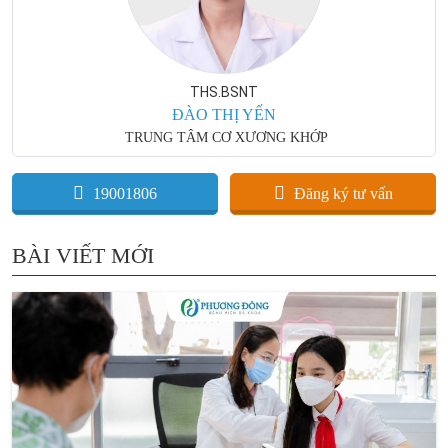
THS.BSNT
ĐÀO THỊ YẾN
TRUNG TÂM CƠ XƯƠNG KHỚP
19001806
Đăng ký tư vấn
BÀI VIẾT MỚI