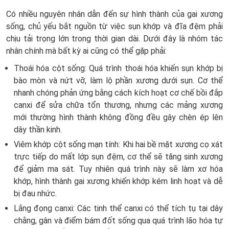
Có nhiều nguyên nhân dẫn đến sự hình thành của gai xương
sống, chủ yếu bắt nguồn từ việc sụn khớp và đĩa đệm phải
chịu tải trọng lớn trong thời gian dài. Dưới đây là nhóm tác
nhân chính mà bất kỳ ai cũng có thể gặp phải:
Thoái hóa cột sống: Quá trình thoái hóa khiến sụn khớp bị
bào mòn và nứt vỡ, làm lộ phần xương dưới sụn. Cơ thể
nhanh chóng phản ứng bằng cách kích hoạt cơ chế bồi đắp
canxi để sửa chữa tổn thương, nhưng các mảng xương
mới thường hình thành không đồng đều gây chèn ép lên
dây thần kinh.
Viêm khớp cột sống mạn tính: Khi hai bề mặt xương cọ xát
trực tiếp do mất lớp sụn đệm, cơ thể sẽ tăng sinh xương
để giảm ma sát. Tuy nhiên quá trình này sẽ làm xơ hóa
khớp, hình thành gai xương khiến khớp kém linh hoạt và dễ
bị đau nhức.
Lắng đọng canxi: Các tinh thể canxi có thể tích tụ tại dây
chằng, gân và điểm bám đốt sống qua quá trình lão hóa tự