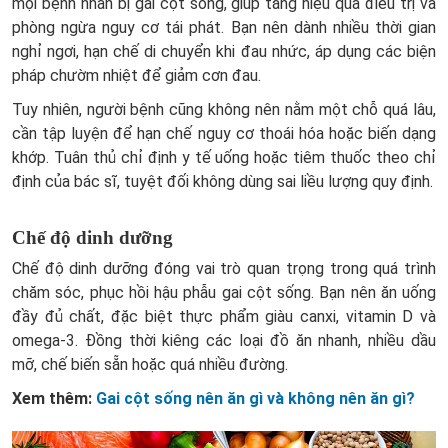
mọi bệnh nhân bị gai cột sống, giúp tăng hiệu quả điều trị và
phòng ngừa nguy cơ tái phát. Bạn nên dành nhiều thời gian
nghỉ ngơi, hạn chế di chuyển khi đau nhức, áp dụng các biện
pháp chườm nhiệt để giảm cơn đau.
Tuy nhiên, người bệnh cũng không nên nằm một chỗ quá lâu,
cần tập luyện để hạn chế nguy cơ thoái hóa hoặc biến dạng
khớp. Tuân thủ chỉ định y tế uống hoặc tiêm thuốc theo chỉ
định của bác sĩ, tuyệt đối không dùng sai liều lượng quy định.
Chế độ dinh dưỡng
Chế độ dinh dưỡng đóng vai trò quan trọng trong quá trình
chăm sóc, phục hồi hậu phẫu gai cột sống. Bạn nên ăn uống
đầy đủ chất, đặc biệt thực phẩm giàu canxi, vitamin D và
omega-3. Đồng thời kiêng các loại đồ ăn nhanh, nhiều dầu
mỡ, chế biến sẵn hoặc quá nhiều đường.
Xem thêm:
Gai cột sống nên ăn gì và không nên ăn gì?