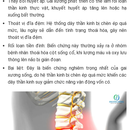
Thay đổi huyết áp: Gai xương phát triển có thể làm rối loạn
thần kinh thực vật, khuyết huyết áp tăng lên hoặc hạ
xuống bất thường.
Thoát vị đĩa đệm: Hệ thống dây thần kinh bị chèn ép quá
mức, lâu ngày sẽ dẫn đến tình trạng thoái hóa, gây nên
thoát vị đĩa đệm.
Rối loạn tiền đình: Biến chứng này thường xảy ra ở nhóm
bệnh nhân thoái hóa cột sống cổ, khi lượng máu và oxy lưu
thông lên não bị gián đoạn.
Bại liệt: Đây là biến chứng nghiêm trọng nhất của gai
xương sống, do hệ thần kinh bị chèn ép quá mức khiến các
dây thần kinh suy giảm chức năng vận động vốn có.