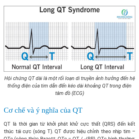
Hội chứng QT dài là một rối loạn di truyền ảnh hưởng đến hệ
thống điện của tim dẫn đến kéo dài khoảng QT trong điện
tâm đồ (ECG)
Cơ chế và ý nghĩa của QT
QT là thời gian từ khởi phát khử cực thất (QRS) đến kết
thúc tái cực (sóng T). QT được hiệu chỉnh theo nhịp tim –
QTc (công thức Bazett: QTc = QT / √RR). QTc bình thường: