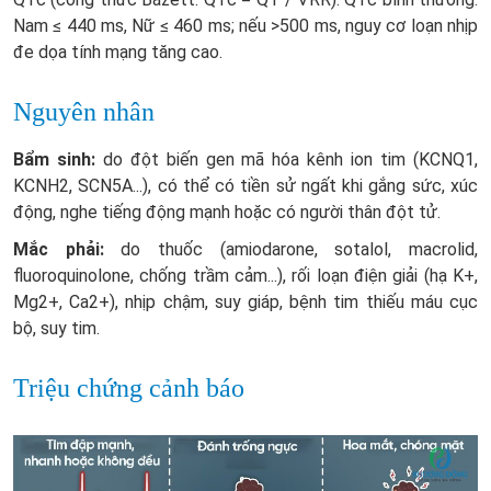
Nam ≤ 440 ms, Nữ ≤ 460 ms; nếu >500 ms, nguy cơ loạn nhịp
đe dọa tính mạng tăng cao.
Nguyên nhân
Bẩm sinh:
do đột biến gen mã hóa kênh ion tim (KCNQ1,
KCNH2, SCN5A...), có thể có tiền sử ngất khi gắng sức, xúc
động, nghe tiếng động mạnh hoặc có người thân đột tử.
Mắc phải:
do thuốc (amiodarone, sotalol, macrolid,
fluoroquinolone, chống trầm cảm...), rối loạn điện giải (hạ K+,
Mg2+, Ca2+), nhịp chậm, suy giáp, bệnh tim thiếu máu cục
bộ, suy tim.
Triệu chứng cảnh báo