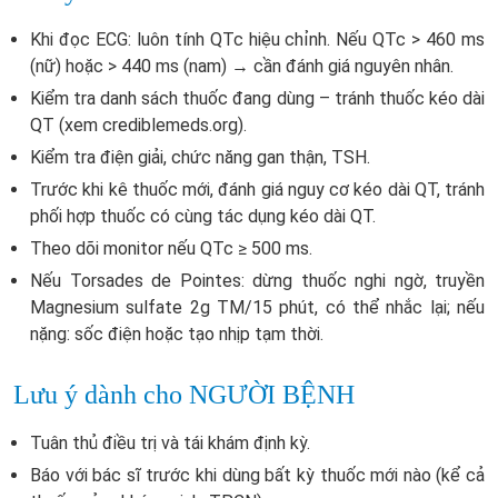
Khi đọc ECG: luôn tính QTc hiệu chỉnh. Nếu QTc > 460 ms
(nữ) hoặc > 440 ms (nam) → cần đánh giá nguyên nhân.
Kiểm tra danh sách thuốc đang dùng – tránh thuốc kéo dài
QT (xem crediblemeds.org).
Kiểm tra điện giải, chức năng gan thận, TSH.
Trước khi kê thuốc mới, đánh giá nguy cơ kéo dài QT, tránh
phối hợp thuốc có cùng tác dụng kéo dài QT.
Theo dõi monitor nếu QTc ≥ 500 ms.
Nếu Torsades de Pointes: dừng thuốc nghi ngờ, truyền
Magnesium sulfate 2g TM/15 phút, có thể nhắc lại; nếu
nặng: sốc điện hoặc tạo nhịp tạm thời.
Lưu ý dành cho NGƯỜI BỆNH
Tuân thủ điều trị và tái khám định kỳ.
Báo với bác sĩ trước khi dùng bất kỳ thuốc mới nào (kể cả