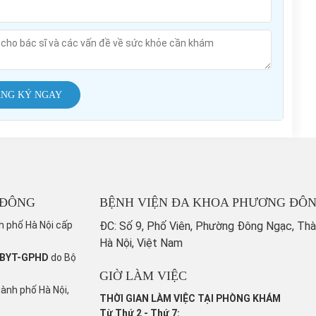
NG KÝ NGAY
 ĐÔNG
BỆNH VIỆN ĐA KHOA PHƯƠNG ĐÔ
h phố Hà Nội cấp
ĐC: Số 9, Phố Viên, Phường Đông Ngạc, Th
Hà Nội, Việt Nam
/BYT-GPHD
do Bộ
GIỜ LÀM VIỆC
hành phố Hà Nội,
THỜI GIAN LÀM VIỆC TẠI PHÒNG KHÁM
Từ Thứ 2 - Thứ 7: