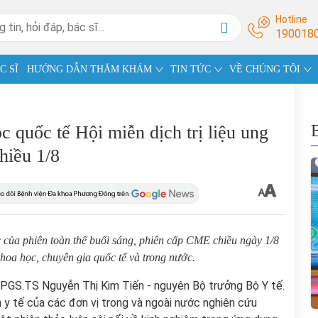
Hotline
190018
C SĨ
HƯỚNG DẪN THĂM KHÁM
TIN TỨC
VỀ CHÚNG TÔI
quốc tế Hội miễn dịch trị liệu ung
hiều 1/8
c của phiên toàn thể buổi sáng, phiên cấp CME chiều ngày 1/8
hoa học, chuyên gia quốc tế và trong nước.
a PGS.TS Nguyễn Thị Kim Tiến - nguyên Bộ trưởng Bộ Y tế.
n y tế của các đơn vị trong và ngoài nước nghiên cứu