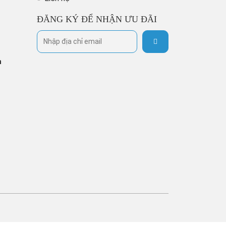
ĐĂNG KÝ ĐỂ NHẬN ƯU ĐÃI
h