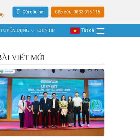
Gửi câu hỏi
Cấp cứu: 0833 015 115
06
Tất cả
TUYỂN DỤNG
LIÊN HỆ
BÀI VIẾT MỚI