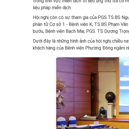
trong lĩnh vực miễn dịch trị liệu ung thư đã có 
liệu pháp miễn dịch.
Hội nghị còn có sự tham gia của PGS.TS.BS Ngu
phân tử Cơ sở 1 - Bệnh viện K; TS.BS Phạm Văn
bướu, Bệnh viện Bạch Mai; PGS. TS Dương Trọng
Dưới đây là những hình ảnh của hội nghị chiều na
khách hàng của Bệnh viện Phương Đông ngắm nh