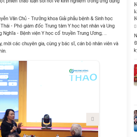
một phiên thảo luận sôi nổi về kinh nghiệm trong ứng dụng
K
k
K
yễn Văn Chủ - Trưởng khoa Giải phẫu bệnh & Sinh học
 Thái - Phó giám đốc Trung tâm Y học hạt nhân và Ung
 Nghĩa - Bệnh viện Y học cổ truyền Trung Ương; …
N
Đ
y, mời các chuyên gia, cùng y bác sĩ, cán bộ nhân viên và
k
ìn.