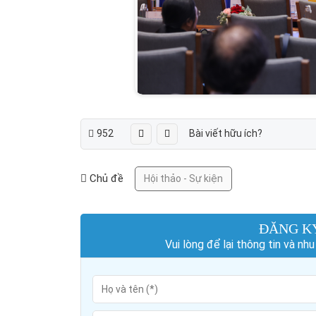
952
Bài viết hữu ích?
Chủ đề
Hội thảo - Sự kiện
ĐĂNG K
Vui lòng để lại thông tin và n