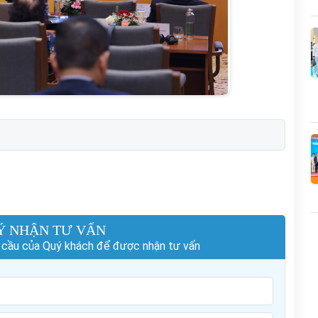
Ý NHẬN TƯ VẤN
hu cầu của Quý khách để được nhận tư vấn