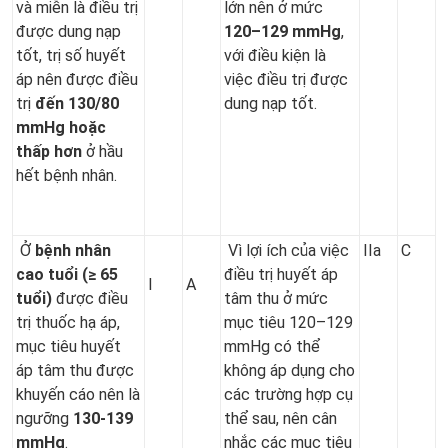
và miễn là điều trị
lớn nên ở mức
được dung nạp
120–129 mmHg
,
tốt, trị số huyết
với điều kiện là
áp nên được điều
việc điều trị được
trị
đến 130/80
dung nạp tốt.
mmHg hoặc
thấp hơn
ở hầu
hết bệnh nhân.
Ở
bệnh nhân
Vì lợi ích của việc
IIa
C
cao tuổi (≥ 65
điều trị huyết áp
I
A
tuổi)
được điều
tâm thu ở mức
trị thuốc hạ áp,
mục tiêu 120–129
mục tiêu huyết
mmHg có thể
áp tâm thu được
không áp dụng cho
khuyến cáo nên là
các trường hợp cụ
ngưỡng
130-139
thể sau, nên cân
mmHg
.
nhắc các mục tiêu