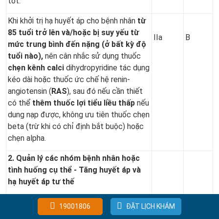
tốt.
Khi khởi trị hạ huyết áp cho bệnh nhân
từ
85 tuổi trở lên và/hoặc bị suy yếu từ
IIa
B
mức trung bình đến nặng (ở bất kỳ độ
tuổi nào),
nên cân nhắc sử dụng thuốc
chẹn kênh calci
dihydropyridine tác dụng
kéo dài hoặc thuốc ức chế hệ renin-
angiotensin (
RAS
), sau đó nếu cần thiết
có thể
thêm thuốc lợi tiểu liều thấp
nếu
dung nạp được, không ưu tiên thuốc chẹn
beta (trừ khi có chỉ định bắt buộc) hoặc
chẹn alpha.
2. Quản lý các nhóm bệnh nhân hoặc
tình huống cụ thể - Tăng huyết áp và
hạ huyết áp tư thế
Trước khi bắt đầu hoặc tăng liều dùng
I
B
19001806
ĐẶT LỊCH KHÁM
thuốc điều trị hạ huyết áp, khuyến cáo