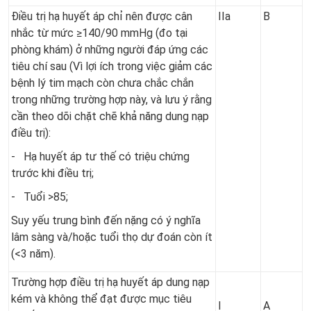
Điều trị hạ huyết áp chỉ nên được cân
IIa
B
nhắc từ mức ≥140/90 mmHg (đo tại
phòng khám) ở những người đáp ứng các
tiêu chí sau (Vì lợi ích trong việc giảm các
bệnh lý tim mạch còn chưa chắc chắn
trong những trường hợp này, và lưu ý rằng
cần theo dõi chặt chẽ khả năng dung nạp
điều trị):
- Hạ huyết áp tư thế có triệu chứng
trước khi điều trị;
- Tuổi >85;
Suy yếu trung bình đến nặng có ý nghĩa
lâm sàng và/hoặc tuổi thọ dự đoán còn ít
(<3 năm).
Trường hợp điều trị hạ huyết áp dung nạp
kém và không thể đạt được mục tiêu
I
A