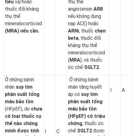
tiểu
và/hoặc
thụ thể
thuốc đối kháng
angiotensin
ARB
thụ thể
nếu không dung
mineralocorticoid
nạp ACE) hoặc
(MRA) nếu cần.
ARNi
, thuốc
chẹn
beta
, thuốc đối
kháng thụ thể
mineralocorticoid
(
MRA
), và thuốc
ức chế
SGLT2
.
Ở những bệnh
Ở những bệnh
nhân
suy tim
nhân tăng huyết
I
A
phân suất tống
áp có
suy tim
máu bảo tồn
phân suất tống
(HFpEF), do
chưa
máu bảo tồn
có loại thuốc cụ
(HFpEF) có triệu
thể nào chứng
chứng
, thuốc ức
minh được tính
chế
SGLT2
được
I
C