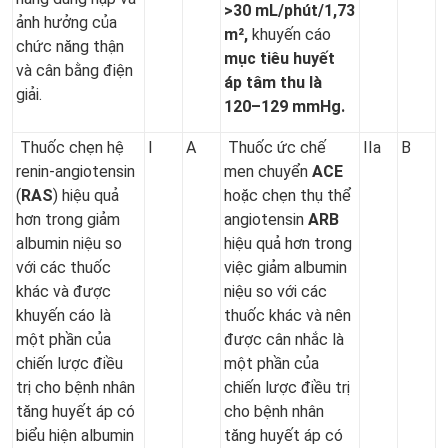
>30 mL/phút/1,73
ảnh hưởng của
m²,
khuyến cáo
chức năng thận
mục tiêu huyết
và cân bằng điện
áp tâm thu là
giải.
120–129 mmHg
.
Thuốc chẹn hệ
I
A
Thuốc ức chế
IIa
B
renin-angiotensin
men chuyển
ACE
(
RAS
) hiệu quả
hoặc chẹn thụ thể
hơn trong giảm
angiotensin
ARB
albumin niệu so
hiệu quả hơn trong
với các thuốc
việc giảm albumin
khác và được
niệu so với các
khuyến cáo là
thuốc khác và nên
một phần của
được cân nhắc là
chiến lược điều
một phần của
trị cho bệnh nhân
chiến lược điều trị
tăng huyết áp có
cho bệnh nhân
biểu hiện albumin
tăng huyết áp có