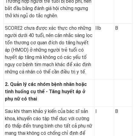
Trường hợp người trẻ tuổi bị béo phì, nên
bắt đầu bằng đánh giá hội chứng ngưng
thở khi ngủ do tắc nghẽn.
SCORE2 chưa được xác thực cho những
IIb
B
người dưới 40 tuổi, nên cân nhắc sàng lọc
tổn thương cơ quan đích do tăng huyết
áp (HMOD) ở những người trẻ tuổi có
huyết áp tăng mà không có các yếu tố
nguy cơ bệnh tim mạch khác để xác định
những cá nhân có thể cần điều trị y tế.
2. Quản lý các nhóm bệnh nhân hoặc
tình huống cụ thể - Tăng huyết áp ở
phụ nữ có thai
Sau khi tham khảo ý kiến của bác sĩ sản
I
B
khoa, khuyến cáo tập thể dục với cường
độ thấp đến trung bình cho tất cả phụ nữ
mang thai không có chống chỉ định để