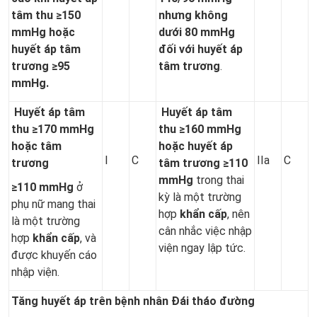
tâm thu ≥150
nhưng không
mmHg hoặc
dưới 80 mmHg
huyết áp tâm
đối với huyết áp
trương ≥95
tâm trương
.
m
m
Hg.
Huyết áp tâm
Huyết áp tâm
thu ≥170 mmHg
thu ≥160 mmHg
hoặc tâm
hoặc huyết áp
I
C
IIa
C
trương
tâm trương ≥110
mmHg
trong thai
≥110 mmHg
ở
kỳ là một trường
phụ nữ mang thai
hợp
khẩn cấp
, nên
là một trường
cân nhắc việc nhập
hợp
khẩn
cấp
, và
viện ngay lập tức.
được khuyến cáo
nhập viện.
Tăng huyết áp trên bệnh nhân Đái tháo đường