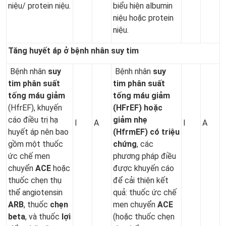
niệu/ protein niệu.
biểu hiện albumin
niệu hoặc protein
niệu.
Tăng huyết áp ở bệnh nhân suy tim
Bệnh nhân
suy
Bệnh nhân
suy
tim phân suất
tim phân suất
tống máu giảm
tống máu giảm
(HfrEF), khuyến
(HFrEF) hoặc
cáo điều trị hạ
giảm nhẹ
I
A
I
A
huyết áp nên bao
(HfrmEF) có triệu
gồm một thuốc
chứng
, các
ức chế men
phương pháp điều
chuyển
ACE
hoặc
được khuyến cáo
thuốc chẹn thụ
để cải thiện kết
thể angiotensin
quả: thuốc ức chế
ARB
, thuốc
chẹn
men chuyển
ACE
beta
, và thuốc
lợi
(hoặc thuốc chẹn