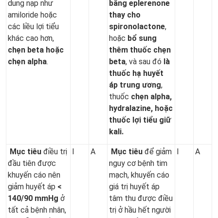
dung nạp như
bằng eplerenone
amiloride hoặc
thay cho
các liều lợi tiểu
spironolactone
,
khác cao hơn,
hoặc
bổ sung
chẹn
beta hoặc
thêm thuốc chẹn
chẹn
alpha
.
beta
, và sau đó
là
thuốc hạ huyết
áp trung ương
,
thuốc
chẹn alpha,
hydralazine, hoặc
thuốc lợi tiểu giữ
kali.
Mục tiêu
điều trị
I
A
Mục tiêu
để giảm
I
A
đầu tiên được
nguy cơ bệnh tim
khuyến cáo nên
mạch, khuyến cáo
giảm huyết áp
<
giá trị huyết áp
140/90 mmHg
ở
tâm thu được điều
tất cả bệnh nhân,
trị ở hầu hết người