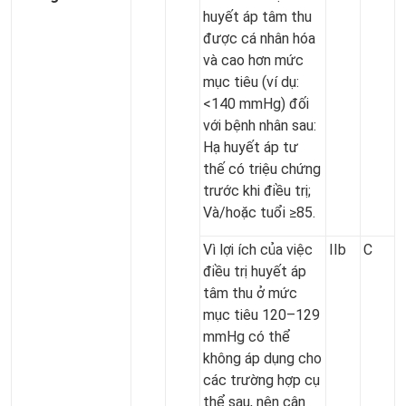
huyết áp tâm thu
được cá nhân hóa
và cao hơn mức
mục tiêu (ví dụ:
<140 mmHg) đối
với bệnh nhân sau:
Hạ huyết áp tư
thế có triệu chứng
trước khi điều trị;
Và/hoặc tuổi ≥85.
Vì lợi ích của việc
IIb
C
điều trị huyết áp
tâm thu ở mức
mục tiêu 120–129
mmHg có thể
không áp dụng cho
các trường hợp cụ
thể sau, nên cân