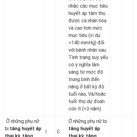
nhắc các mục tiêu
huyết áp tâm thu
được cá nhân hóa
và cao hơn mức
mục tiêu (ví dụ:
<140 mmHg) đối
với bệnh nhân sau:
Tình trạng suy yếu
có ý nghĩa lâm
sàng từ mức độ
trung bình đến
nặng ở bất kỳ độ
tuổi nào; Và/hoặc
tuổi thọ dự đoán
còn ít (<3 năm).
Ở những phụ nữ
Ở những phụ nữ bị
bị
tăng huyết áp
tăng huyết áp
I
C
thai kỳ, tăng
thai kỳ,
tăng