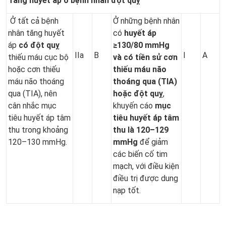
Tăng huyết áp ở bệnh nhân đột quỵ
Ở tất cả bệnh
Ở những bệnh nhân
nhân tăng huyết
có
huyết áp
áp
có đột quỵ
≥130/80 mmHg
IIa
B
I
A
thiếu máu cục bộ
và có tiền sử cơn
hoặc cơn thiếu
thiếu máu não
máu não thoáng
thoáng qua
(TIA)
qua (TIA), nên
hoặc đột quỵ
,
cân nhắc mục
khuyến cáo
mục
tiêu huyết áp tâm
tiêu huyết áp tâm
thu trong khoảng
thu là 120–129
120–130 mmHg.
mmHg
để giảm
các biến cố tim
mạch, với điều kiện
điều trị được dung
nạp tốt.