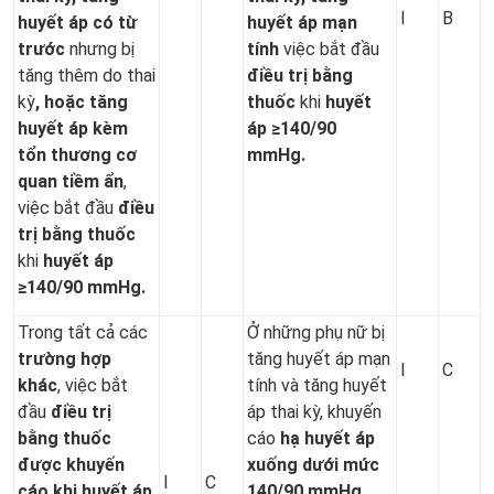
I
B
huyết áp có từ
huyết áp mạn
trước
nhưng bị
tính
việc bắt đầu
tăng thêm do thai
điều trị bằng
kỳ
, hoặc
tăng
thuốc
khi
huyết
huyết áp kèm
áp ≥140
/90
tổn thương cơ
mmHg
.
quan tiềm ẩn
,
việc bắt đầu
điều
trị bằng thuốc
khi
huyết áp
≥140
/90
mmHg
.
Trong tất cả các
Ở những phụ nữ bị
trường hợp
tăng huyết áp mạn
I
C
khác
, việc bắt
tính và tăng huyết
đầu
điều trị
áp thai kỳ, khuyến
bằng thuốc
cáo
hạ huyết áp
được khuyến
xuống dưới mức
I
C
cáo khi huyết áp
140/90 mmHg