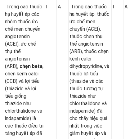
Trong các thuốc
I
A
Trong các thuốc
I
A
hạ huyết áp các
hạ huyết áp. thuốc
nhóm thuốc ức
ức chế men
chế men chuyển
chuyển (ACEI),
angiotensin
thuốc chẹn thụ
(ACEI), ức chế
thể angiotensin
thụ thể
(ARB), thuốc chẹn
angiotensin
kênh calci
(ARB),
chẹn beta
,
dihydropyridine, và
chẹn kênh calci
thuốc lợi tiểu
(CCB) và lợi tiểu
(thiazide và các
(thiazide và lợi
thuốc tương tự
tiểu giống
thiazide như
thiazide như
chlorthalidone và
chlorthalidone và
indapamide) đã
indapamide) là
cho thấy hiệu quả
các thuốc điều trị
nhất trong việc
tăng huyết áp đã
giảm huyết áp và