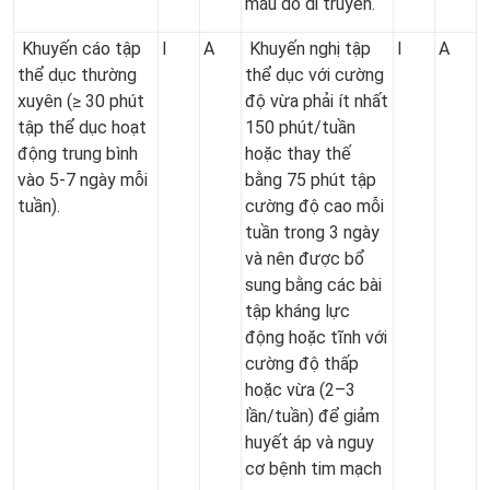
máu do di truyền.
Khuyến cáo tập
I
A
Khuyến nghị tập
I
A
thể dục thường
thể dục với cường
xuyên (≥ 30 phút
độ vừa phải ít nhất
tập thể dục hoạt
150 phút/tuần
động trung bình
hoặc thay thế
vào 5-7 ngày mỗi
bằng 75 phút tập
tuần).
cường độ cao mỗi
tuần trong 3 ngày
và nên được bổ
sung bằng các bài
tập kháng lực
động hoặc tĩnh với
cường độ thấp
hoặc vừa (2–3
lần/tuần) để giảm
huyết áp và nguy
cơ bệnh tim mạch