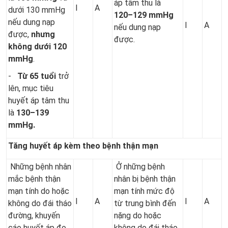
áp tâm thu là
I
A
dưới 130 mmHg
120–129 mmHg
nếu dung nạp
I
A
nếu dung nạp
được,
nhưng
được.
không dưới 120
mmHg
.
-
T
ừ 65 tuổi
trở
lên, mục tiêu
huyết áp tâm thu
là
130–139
mmHg.
Tăng huyết áp kèm theo bệnh thận mạn
Những bệnh nhân
Ở những bệnh
mắc bệnh thận
nhân bị bệnh thận
mạn tính do hoặc
mạn tính mức độ
I
A
I
A
không do đái tháo
từ trung bình đến
đường, khuyến
nặng do hoặc
cáo huyết áp đo
không do đái tháo