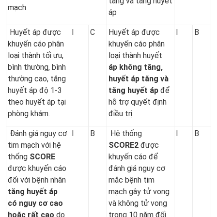
tăng và tăng huyết
mạch
áp
Huyết áp được
I
C
Huyết áp được
I
B
khuyến cáo phân
khuyến cáo phân
loại thành tối ưu,
loại thành huyết
bình thường, bình
áp không tăng,
thường cao, tăng
huyết áp tăng và
huyết áp độ 1-3
tăng huyết áp
để
theo huyết áp tại
hỗ trợ quyết định
phòng khám.
điều trị.
Đánh giá nguy cơ
I
B
Hệ thống
I
B
tim mạch với hệ
SCORE2
được
thống
SCORE
khuyến cáo để
được khuyến cáo
đánh giá nguy cơ
đối với bệnh nhân
mắc bệnh tim
tăng huyết áp
mạch gây tử vong
có nguy cơ cao
và không tử vong
hoặc rất cao
do
trong 10 năm đối