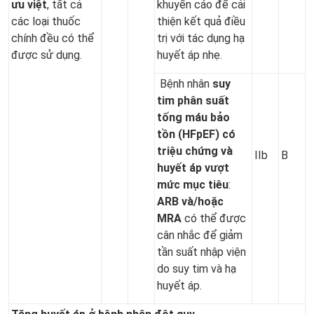
ưu việt
, tất cả
khuyến cáo để cải
các loại thuốc
thiện kết quả điều
chính đều có thể
trị với tác dụng hạ
được sử dụng.
huyết áp nhẹ.
Bệnh nhân
suy
tim
phân suất
tống máu bảo
tồn (HFpEF) có
triệu chứng và
IIb
B
huyết áp vượt
mức mục tiêu
:
ARB và/hoặc
MRA
có thể được
cân nhắc để giảm
tần suất nhập viện
do suy tim và hạ
huyết áp.