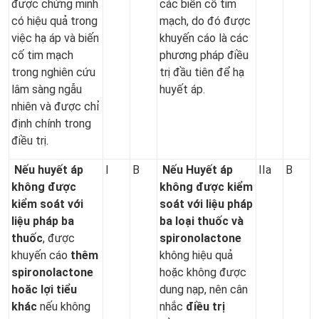
được chứng minh
các biến cố tim
có hiệu quả trong
mạch, do đó được
việc hạ áp và biến
khuyến cáo là các
cố tim mạch
phương pháp điều
trong nghiên cứu
trị đầu tiên để hạ
lâm sàng ngẫu
huyết áp.
nhiên và được chỉ
định chính trong
điều trị.
Nếu huyết áp
I
B
Nếu Huyết
á
p
IIa
B
không được
không được kiểm
kiểm soát với
soát với liệu pháp
liệu pháp
ba
ba loại thuốc và
thuốc
, được
spironolactone
khuyến cáo
thêm
không hiệu quả
spironolactone
hoặc không được
hoăc
lợi tiểu
dung nạp, nên cân
khác
nếu không
nhắc
điều trị