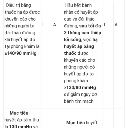
Điều trị bằng
Hầu hết bệnh
thuốc hạ áp được
nhân có huyết áp
khuyến cáo cho
cao và đái tháo
I
A
I
A
những người bị
đường,
sau tối đa
đái tháo đường
3 tháng can thiệp
khi huyết áp đo
lối sống
, việc
hạ
tại phòng khám là
huyết áp bằng
≥140/90 mmHg
.
thuốc
được
khuyến cáo cho
những người có
huyết áp đo tại
phòng khám
≥130/80
mmHg
để giảm nguy cơ
bệnh tim mạch.
-
Mục tiêu
huyết áp tâm thu
Mục
tiêu
huyết
là
130 mmHg
và