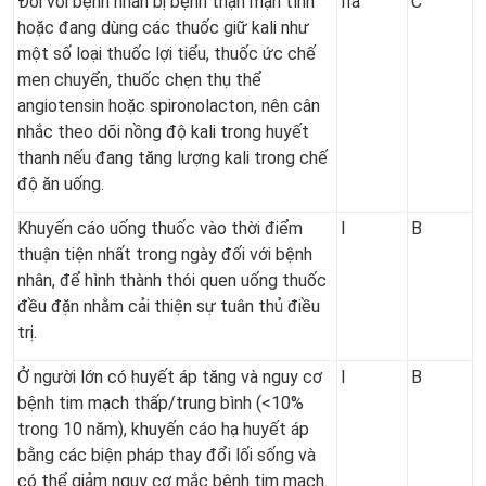
Đối với bệnh nhân bị bệnh thận mạn tính
IIa
C
hoặc đang dùng các thuốc giữ kali như
một số loại thuốc lợi tiểu, thuốc ức chế
men chuyển, thuốc chẹn thụ thể
angiotensin hoặc spironolacton, nên cân
nhắc theo dõi nồng độ kali trong huyết
thanh nếu đang tăng lượng kali trong chế
độ ăn uống.
Khuyến cáo uống thuốc vào thời điểm
I
B
thuận tiện nhất trong ngày đối với bệnh
nhân, để hình thành thói quen uống thuốc
đều đặn nhằm cải thiện sự tuân thủ điều
trị.
Ở người lớn có huyết áp tăng và nguy cơ
I
B
bệnh tim mạch thấp/trung bình (<10%
trong 10 năm), khuyến cáo hạ huyết áp
bằng các biện pháp thay đổi lối sống và
có thể giảm nguy cơ mắc bệnh tim mạch.