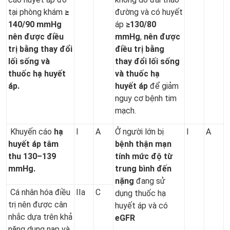
tại phòng khám
≥
đường và có huyết
140/90 mmHg
áp
≥130/80
nên được điều
mmHg
,
nên được
trị bằng thay đổi
điều trị bằng
lối sống và
thay đổi lối sống
thuốc hạ huyết
và thuốc hạ
áp.
huyết áp
để giảm
nguy cơ bệnh tim
mạch.
Khuyến cáo
hạ
I
A
Ở người lớn bị
I
A
huyết áp tâm
bệnh thận mạn
thu
130–139
tính mức độ từ
mmHg.
trung bình đến
nặng
đang sử
Cá nhân hóa điều
IIa
C
dụng thuốc hạ
trị nên được cân
huyết áp và có
nhắc dựa trên khả
eGFR
năng dung nạp và