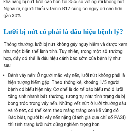
khả năng bị nứt lưỡi cao hơn tới 35% so với người không hút.
Ngoài ra, người thiếu vitamin B12 cũng có nguy cơ cao hơn
gần 30%.
Lưỡi bị nứt có phải là dấu hiệu bệnh lý?
Thông thường, lưỡi bị nứt không gây nguy hiểm và được xem
như một biến thể lành tính. Tuy nhiên, trong một số trường
hợp, đây có thể là dấu hiệu cảnh báo sớm của bệnh lý như
sau:
Bệnh vảy nến: Ở người mắc vảy nến, lưỡi nứt không phải là
hiện tượng hiếm gặp. Theo thống kê, khoảng 1/5 người
bệnh có biểu hiện này. Cơ chế là do tế bào biểu mô ở lưỡi
tăng sinh nhanh bất thường, tương tự như tình trạng da bị
bong tróc trong vảy nến. Những vết nứt ở lưỡi thường sâu
và rõ nét, có thể kèm theo mảng trắng xen kẽ vùng đỏ.
Đặc biệt, người bị vảy nến nặng (đánh giá qua chỉ số PASI)
thì tình trạng lưỡi nứt cũng nghiêm trọng hơn.