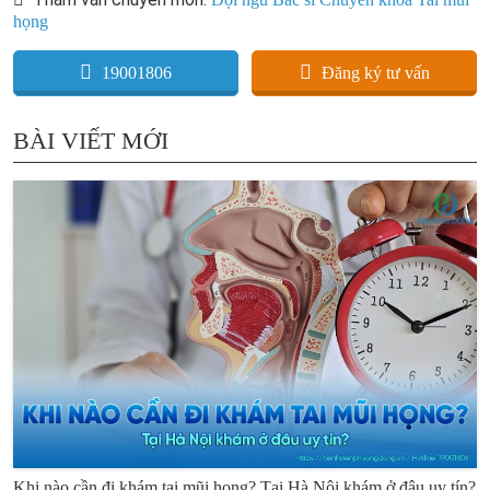
họng
19001806
Đăng ký tư vấn
BÀI VIẾT MỚI
Khi nào cần đi khám tai mũi họng? Tại Hà Nội khám ở đâu uy tín?