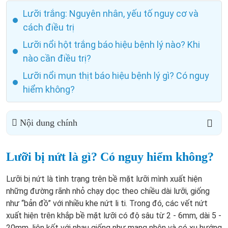
Lưỡi trắng: Nguyên nhân, yếu tố nguy cơ và
cách điều trị
Lưỡi nổi hột trắng báo hiệu bệnh lý nào? Khi
nào cần điều trị?
Lưỡi nổi mụn thịt báo hiệu bệnh lý gì? Có nguy
hiểm không?
Nội dung chính
Lưỡi bị nứt là gì? Có nguy hiểm không?
Lưỡi bị nứt là tình trạng trên bề mặt lưỡi mình xuất hiện
những đường rãnh nhỏ chạy dọc theo chiều dài lưỡi, giống
như “bản đồ” với nhiều khe nứt li ti. Trong đó, các vết nứt
xuất hiện trên khắp bề mặt lưỡi có độ sâu từ 2 - 6mm, dài 5 -
20mm, liên kết với nhau giống như mạng nhện và có xu hướng