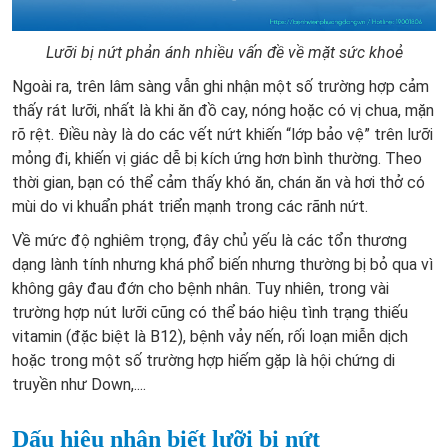
Lưỡi bị nứt phản ánh nhiều vấn đề về mặt sức khoẻ
Ngoài ra, trên lâm sàng vẫn ghi nhận một số trường hợp cảm
thấy rát lưỡi, nhất là khi ăn đồ cay, nóng hoặc có vị chua, mặn
rõ rệt. Điều này là do các vết nứt khiến “lớp bảo vệ” trên lưỡi
mỏng đi, khiến vị giác dễ bị kích ứng hơn bình thường. Theo
thời gian, bạn có thể cảm thấy khó ăn, chán ăn và hơi thở có
mùi do vi khuẩn phát triển mạnh trong các rãnh nứt.
Về mức độ nghiêm trọng, đây chủ yếu là các tổn thương
dạng lành tính nhưng khá phổ biến nhưng thường bị bỏ qua vì
không gây đau đớn cho bệnh nhân. Tuy nhiên, trong vài
trường hợp nút lưỡi cũng có thể báo hiệu tình trạng thiếu
vitamin (đặc biệt là B12), bệnh vảy nến, rối loạn miễn dịch
hoặc trong một số trường hợp hiếm gặp là hội chứng di
truyền như Down,....
Dấu hiệu nhận biết lưỡi bị nứt