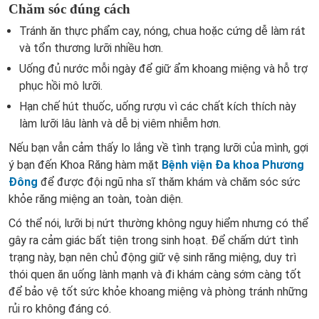
Chăm sóc đúng cách
Tránh ăn thực phẩm cay, nóng, chua hoặc cứng dễ làm rát
và tổn thương lưỡi nhiều hơn.
Uống đủ nước mỗi ngày để giữ ẩm khoang miệng và hỗ trợ
phục hồi mô lưỡi.
Hạn chế hút thuốc, uống rượu vì các chất kích thích này
làm lưỡi lâu lành và dễ bị viêm nhiễm hơn.
Nếu bạn vẫn cảm thấy lo lắng về tình trạng lưỡi của mình, gợi
ý bạn đến Khoa Răng hàm mặt
Bệnh viện Đa khoa Phương
Đông
để được đội ngũ nha sĩ thăm khám và chăm sóc sức
khỏe răng miệng an toàn, toàn diện.
Có thể nói, lưỡi bị nứt thường không nguy hiểm nhưng có thể
gây ra cảm giác bất tiện trong sinh hoạt. Để chấm dứt tình
trạng này, bạn nên chủ động giữ vệ sinh răng miệng, duy trì
thói quen ăn uống lành mạnh và đi khám càng sớm càng tốt
để bảo vệ tốt sức khỏe khoang miệng và phòng tránh những
rủi ro không đáng có.