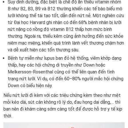
Suy dinh dưỡng, đặc biệt là chế độ ăn thiếu vitamin nhóm
B như B2, B3, B9 và B12 thường khiến các tế bào biểu mô
lưỡi không thể tái tạo tốt, dẫn đến nứt nẻ. Một nghiên cứu
từ Đại học Harvard ghi nhận có đến 68% bệnh nhân bị lưỡi
nứt nặng có nồng độ vitamin B12 thấp hơn mức bình
thường. Ngoài ra, thiếu kẽm cũng ảnh hưởng đến sức khỏe
niêm mạc miệng, khiến quá trình lành vết thương chậm hơn
và dễ xuất hiện các tổn thương sâu.
Bệnh tự miễn như lupus ban đỏ hệ thống, viêm khớp dạng
thấp, hay các hội chứng di truyền
như Down hoặc
Melkersson-Rosenthal cũng có thể liên quan đến tình
trạng nứt lưỡi. Ví dụ, có đến 60–80% người mắc hội chứng
Down có biểu hiện này.
Nếu nứt lưỡi đi kèm với các triệu chứng kèm theo như mệt
mỏi kéo dài, sút cân không rõ lý do, đau họng dai dẳng,… thì
bạn nên đi khám càng sớm càng tốt để được hỗ trợ y tế kịp
thời.