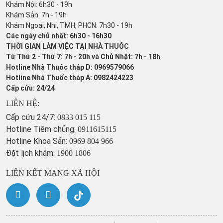
Khám Nội: 6h30 - 19h
Khám Sản: 7h - 19h
Khám Ngoại, Nhi, TMH, PHCN: 7h30 - 19h
Các ngày chủ nhật: 6h30 - 16h30
THỜI GIAN LÀM VIỆC TẠI NHÀ THUỐC
Từ Thứ 2 - Thứ 7: 7h - 20h và Chủ Nhật: 7h - 18h
Hotline Nhà Thuốc tháp D: 0969579066
Hotline Nhà Thuốc tháp A: 0982424223
Cấp cứu: 24/24
LIÊN HỆ:
Cấp cứu 24/7:
0833 015 115
Hotline Tiêm chủng:
0911615115
Hotline Khoa Sản:
0969 804 966
Đặt lịch khám:
1900 1806
LIÊN KẾT MẠNG XÃ HỘI