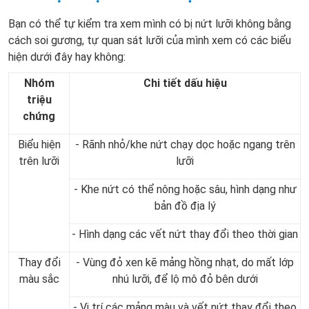
Bạn có thể tự kiểm tra xem mình có bị nứt lưỡi không bằng
cách soi gương, tự quan sát lưỡi của mình xem có các biểu
hiện dưới đây hay không:
Nhóm
Chi tiết dấu hiệu
triệu
chứng
Biểu hiện
- Rãnh nhỏ/khe nứt chạy dọc hoặc ngang trên
trên lưỡi
lưỡi
- Khe nứt có thể nông hoặc sâu, hình dạng như
bản đồ địa lý
- Hình dạng các vết nứt thay đổi theo thời gian
Thay đổi
- Vùng đỏ xen kẽ mảng hồng nhạt, do mất lớp
màu sắc
nhú lưỡi, để lộ mô đỏ bên dưới
- Vị trí các mảng màu và vết nứt thay đổi theo