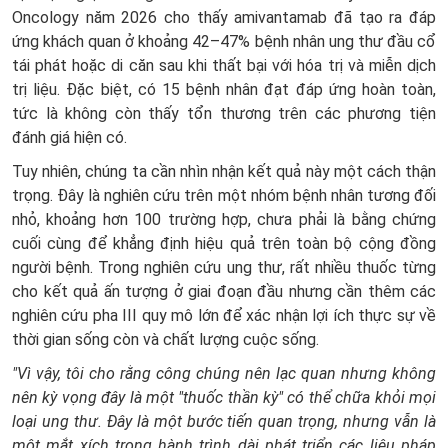
Oncology năm 2026 cho thấy amivantamab đã tạo ra đáp
ứng khách quan ở khoảng 42–47% bệnh nhân ung thư đầu cổ
tái phát hoặc di căn sau khi thất bại với hóa trị và miễn dịch
trị liệu. Đặc biệt, có 15 bệnh nhân đạt đáp ứng hoàn toàn,
tức là không còn thấy tổn thương trên các phương tiện
đánh giá hiện có.
Tuy nhiên, chúng ta cần nhìn nhận kết quả này một cách thận
trọng. Đây là nghiên cứu trên một nhóm bệnh nhân tương đối
nhỏ, khoảng hơn 100 trường hợp, chưa phải là bằng chứng
cuối cùng để khẳng định hiệu quả trên toàn bộ cộng đồng
người bệnh. Trong nghiên cứu ung thư, rất nhiều thuốc từng
cho kết quả ấn tượng ở giai đoạn đầu nhưng cần thêm các
nghiên cứu pha III quy mô lớn để xác nhận lợi ích thực sự về
thời gian sống còn và chất lượng cuộc sống.
"Vì vậy, tôi cho rằng công chúng nên lạc quan nhưng không
nên kỳ vọng đây là một "thuốc thần kỳ" có thể chữa khỏi mọi
loại ung thư. Đây là một bước tiến quan trọng, nhưng vẫn là
một mắt xích trong hành trình dài phát triển các liệu pháp