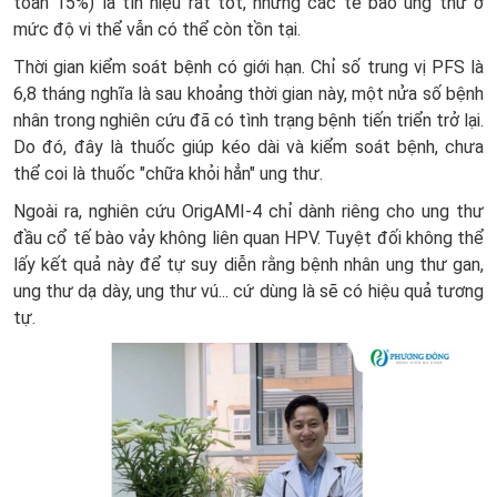
toàn 15%) là tín hiệu rất tốt, nhưng các tế bào ung thư ở
mức độ vi thể vẫn có thể còn tồn tại.
Thời gian kiểm soát bệnh có giới hạn. Chỉ số trung vị PFS là
6,8 tháng nghĩa là sau khoảng thời gian này, một nửa số bệnh
nhân trong nghiên cứu đã có tình trạng bệnh tiến triển trở lại.
Do đó, đây là thuốc giúp kéo dài và kiểm soát bệnh, chưa
thể coi là thuốc "chữa khỏi hẳn" ung thư.
Ngoài ra, nghiên cứu OrigAMI-4 chỉ dành riêng cho ung thư
đầu cổ tế bào vảy không liên quan HPV. Tuyệt đối không thể
lấy kết quả này để tự suy diễn rằng bệnh nhân ung thư gan,
ung thư dạ dày, ung thư vú... cứ dùng là sẽ có hiệu quả tương
tự.