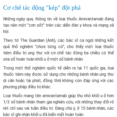
Cơ chế tác động "kép" đột phá
Những ngày qua, thông tin về loại thuốc Amivantamab đang
tạo nên một "cơn sốt" trên các diễn đàn y khoa và mạng xã
hội.
Theo tờ The Guardian (Anh), các bác sĩ ca ngợi những kết
quả thử nghiệm “chưa từng có”, cho thấy một loại thuốc
tiêm điều trị ung thư với cơ chế tác động ba chiều có thể
xóa sổ hoàn toàn khối u ở một số bệnh nhân.
Trong một thử nghiệm quốc tế diễn ra tại 11 quốc gia, loại
thuốc tiêm này được sử dụng cho những bệnh nhân ung thư
di căn hoặc tái phát, đồng thời không còn đáp ứng với các
phương pháp điều trị khác.
Loại thuốc mang tên amivantamab giúp thu nhỏ khối u ở hơn
1/3 số bệnh nhân tham gia nghiên cứu, với những thay đổi rõ
rệt chỉ sau vài tuần điều trị. Đáng chú ý, ở 15 bệnh nhân, các
bác sĩ ghi nhận khối u đã biến mất hoàn toàn.