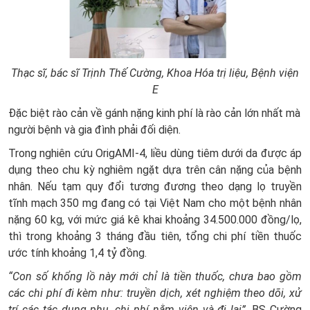
Thạc sĩ, bác sĩ Trịnh Thế Cường, Khoa Hóa trị liệu, Bệnh viện
E
Đặc biệt rào cản về gánh nặng kinh phí là rào cản lớn nhất mà
người bệnh và gia đình phải đối diện.
Trong nghiên cứu OrigAMI-4, liều dùng tiêm dưới da được áp
dụng theo chu kỳ nghiêm ngặt dựa trên cân nặng của bệnh
nhân. Nếu tạm quy đổi tương đương theo dạng lọ truyền
tĩnh mạch 350 mg đang có tại Việt Nam cho một bệnh nhân
nặng 60 kg, với mức giá kê khai khoảng 34.500.000 đồng/lọ,
thì trong khoảng 3 tháng đầu tiên, tổng chi phí tiền thuốc
ước tính khoảng 1,4 tỷ đồng.
“Con số khổng lồ này mới chỉ là tiền thuốc, chưa bao gồm
các chi phí đi kèm như: truyền dịch, xét nghiệm theo dõi, xử
trí các tác dụng phụ, chi phí nằm viện và đi lại”,
BS Cường