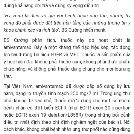
đúng khả năng chi trả và đúng kỳ vọng điều trị.
"Hy vọng là điều vô giá với bệnh nhân ung thư, nhưng hy
vọng đó phải được đặt trên nền tảng của những thông tin y
khoa chính xác và tỉnh táo",
BS Cường nhấn mạnh.
BS Cường phân tích, thuốc này có hoạt chất là
amivantamab. Đây là một kháng thể đặc hiệu kép, tác động
lên hai đường tín hiệu EGFR và MET. Thuốc là sản phẩm của
y học hiện đại, không phải thuốc nam, không phải thực phẩm
chức năng, và không phải thuốc dùng chung cho mọi loại ung
thư.
Tại Việt Nam, amivantamab đã được cấp số đăng ký lưu
hành, dạng lọ truyền tĩnh mạch 350 mg/7 ml. Trong ung thư
phổi không tế bào nhỏ, thuốc được dùng cho một số nhóm
bệnh nhân có đột biến EGFR (như EGFR exon 20 insertion
hoặc EGFR exon 19 deletion/L858R) trong những bối cảnh
điều trị nhất định theo chỉ định nghiêm ngặt của bác sĩ. Nói
cách khác, không phải bệnh nhân ung thư phổi nào cũng dùng