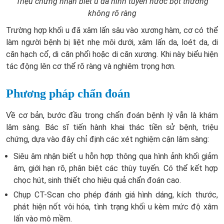
Triệu chứng nhận biết u đa hình tuyến nước bọt thường
không rõ ràng
Trường hợp khối u đã xâm lấn sâu vào xương hàm, cơ có thể
làm người bệnh bị liệt nhẹ môi dưới, xâm lấn da, loét da, di
căn hạch cổ, di căn phổi hoặc di căn xương. Khi này biểu hiện
tác động lên cơ thể rõ ràng và nghiêm trọng hơn.
Phương pháp chẩn đoán
Về cơ bản, bước đầu trong chẩn đoán bệnh lý vẫn là khám
lâm sàng. Bác sĩ tiến hành khai thác tiền sử bệnh, triệu
chứng, dựa vào đây chỉ định các xét nghiệm cận lâm sàng:
Siêu âm nhận biết u hỗn hợp thông qua hình ảnh khối giảm
âm, giới hạn rõ, phân biệt các thùy tuyến. Có thể kết hợp
chọc hút, sinh thiết cho hiệu quả chẩn đoán cao.
Chụp CT-Scan cho phép đánh giá hình dáng, kích thước,
phát hiện nốt vôi hóa, tình trạng khối u kèm mức độ xâm
lấn vào mô mềm.