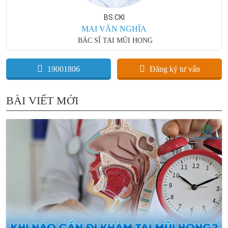
BS.CKI
MAI VĂN NGHĨA
BÁC SĨ TAI MŨI HỌNG
19001806
Đăng ký tư vấn
BÀI VIẾT MỚI