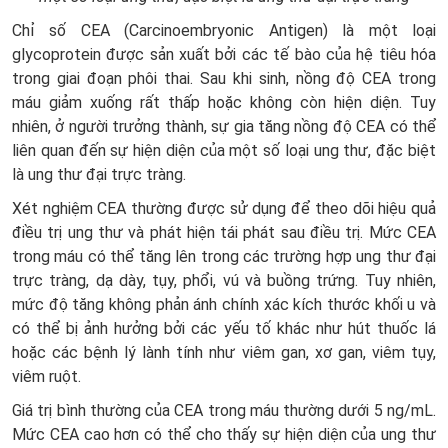
Chỉ số CEA (Carcinoembryonic Antigen) là một loại
glycoprotein được sản xuất bởi các tế bào của hệ tiêu hóa
trong giai đoạn phôi thai. Sau khi sinh, nồng độ CEA trong
máu giảm xuống rất thấp hoặc không còn hiện diện. Tuy
nhiên, ở người trưởng thành, sự gia tăng nồng độ CEA có thể
liên quan đến sự hiện diện của một số loại ung thư, đặc biệt
là ung thư đại trực tràng.
Xét nghiệm CEA thường được sử dụng để theo dõi hiệu quả
điều trị ung thư và phát hiện tái phát sau điều trị. Mức CEA
trong máu có thể tăng lên trong các trường hợp ung thư đại
trực tràng, dạ dày, tụy, phổi, vú và buồng trứng. Tuy nhiên,
mức độ tăng không phản ánh chính xác kích thước khối u và
có thể bị ảnh hưởng bởi các yếu tố khác như hút thuốc lá
hoặc các bệnh lý lành tính như viêm gan, xơ gan, viêm tụy,
viêm ruột.
Giá trị bình thường của CEA trong máu thường dưới 5 ng/mL.
Mức CEA cao hơn có thể cho thấy sự hiện diện của ung thư