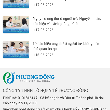
17-06-2026
Nguy cơ ung thư ở người trẻ: Nguyên nhân,
dấu hiệu và cách phòng tránh
17-06-2026
10 dấu hiệu ung thư ở người trẻ không nên
chủ quan bỏ qua
16-06-2026
CÔNG TY TNHH TỔ HỢP Y TẾ PHƯƠNG ĐÔNG
ĐKKD số:
0101816147
- Sở kế hoạch và Đầu tư Thành phố Hà Nội
cấp ngày 27/11/2019
Giấy phép hoạt động cơ sở khám chữa bệnh số
234/BYT-GPHD
do