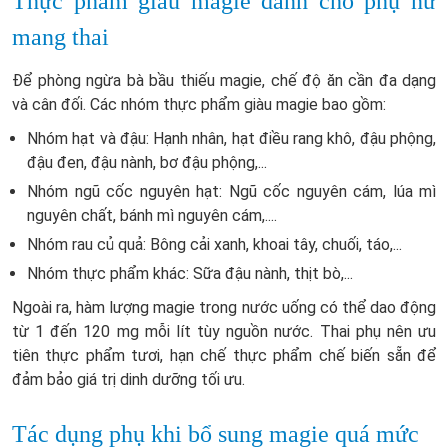
Thực phẩm giàu magie dành cho phụ nữ
mang thai
Để phòng ngừa bà bầu thiếu magie, chế độ ăn cần đa dạng
và cân đối. Các nhóm thực phẩm giàu magie bao gồm:
Nhóm hạt và đậu: Hạnh nhân, hạt điều rang khô, đậu phộng,
đậu đen, đậu nành, bơ đậu phộng,...
Nhóm ngũ cốc nguyên hạt: Ngũ cốc nguyên cám, lúa mì
nguyên chất, bánh mì nguyên cám,....
Nhóm rau củ quả: Bông cải xanh, khoai tây, chuối, táo,...
Nhóm thực phẩm khác: Sữa đậu nành, thịt bò,...
Ngoài ra, hàm lượng magie trong nước uống có thể dao động
từ 1 đến 120 mg mỗi lít tùy nguồn nước. Thai phụ nên ưu
tiên thực phẩm tươi, hạn chế thực phẩm chế biến sẵn để
đảm bảo giá trị dinh dưỡng tối ưu.
Tác dụng phụ khi bổ sung magie quá mức