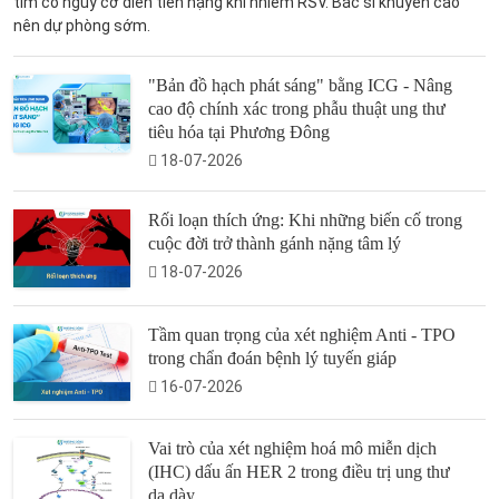
tim có nguy cơ diễn tiến nặng khi nhiễm RSV. Bác sĩ khuyến cáo
nên dự phòng sớm.
"Bản đồ hạch phát sáng" bằng ICG - Nâng
cao độ chính xác trong phẫu thuật ung thư
tiêu hóa tại Phương Đông
18-07-2026
Rối loạn thích ứng: Khi những biến cố trong
cuộc đời trở thành gánh nặng tâm lý
18-07-2026
Tầm quan trọng của xét nghiệm Anti - TPO
trong chẩn đoán bệnh lý tuyến giáp
16-07-2026
Vai trò của xét nghiệm hoá mô miễn dịch
(IHC) dấu ấn HER 2 trong điều trị ung thư
dạ dày