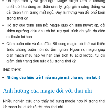
Ổn định tâm lý và giấc ngủ: Magie được xem là khoáng
chất có tác dụng an thần sinh lý, giúp giảm căng thẳng và
cải thiện tình trạng mất ngủ. Đây là những vấn đề phổ biến
trong thai kỳ.
Hỗ trợ quá trình sinh nở: Magie giúp ổn định huyết áp, cải
thiện ngưỡng chịu đau và hỗ trợ quá trình chuyển dạ diễn
ra thuận lợi hơn.
Giảm buồn nôn và đau đầu: Bổ sung magie có thể cải thiện
triệu chứng buồn nôn do ốm nghén. Ngoài ra, magie giúp
giãn mạch máu não và hạn chế tích tụ acid lactic, từ đó
giảm tình trạng đau nửa đầu trong thai kỳ.
Xem thêm:
Những dấu hiệu trẻ thiếu magie mà cha mẹ nên lưu ý
Ảnh hưởng của magie đối với thai nhi
Nhiều nghiên cứu cho thấy bổ sung magie hợp lý trong thai
kỳ mang lại lợi ích rõ rệt cho thai nhi: