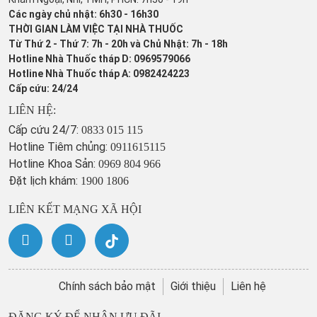
Các ngày chủ nhật: 6h30 - 16h30
THỜI GIAN LÀM VIỆC TẠI NHÀ THUỐC
Từ Thứ 2 - Thứ 7: 7h - 20h và Chủ Nhật: 7h - 18h
Hotline Nhà Thuốc tháp D: 0969579066
Hotline Nhà Thuốc tháp A: 0982424223
Cấp cứu: 24/24
LIÊN HỆ:
Cấp cứu 24/7:
0833 015 115
Hotline Tiêm chủng:
0911615115
Hotline Khoa Sản:
0969 804 966
Đặt lịch khám:
1900 1806
LIÊN KẾT MẠNG XÃ HỘI
Chính sách bảo mật
Giới thiệu
Liên hệ
ĐĂNG KÝ ĐỂ NHẬN ƯU ĐÃI