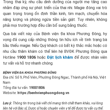
Trong thai kỳ, nhu cầu dinh dưỡng của người mẹ tăng cao
nhằm đáp ứng sự phát triển của thai nhi. Magie đóng vai trò
quan trọng trong ổn định thần kinh, tim mạch, chuyển hóa
năng lượng và phòng ngừa tiền sản giật. Tuy nhiên, không
phải mọi trường hợp đều cần bổ sung bằng thuốc.
Qua bài viết này của Bệnh viện Đa khoa Phương Đông, hy
vọng đã cung cấp những thông tin hữu ích về tình trạng bà
bầu thiếu magie. Nếu Quý khách có bất kỳ thắc mắc hoặc có
nhu cầu thăm khám có thể liên hệ BVĐK Phương Đông qua
Hotline
1900 1806
hoặc
Đặt lịch khám
để được nhân viên
tư vấn và hỗ trợ nhanh chóng.
BỆNH VIỆN ĐA KHOA PHƯƠNG ĐÔNG
Địa chỉ: Số 9, Phố Viên, Phường Đông Ngạc, Thành phố Hà Nội, Việt
Nam
Tổng đài tư vấn:
19001806
Website:
https://benhvienphuongdong.vn
Lưu ý:
Thông tin trong bài viết chỉ mang tính chất tham khảo, vui lòng
liên hệ với Bác sĩ, Dược sĩ hoặc chuyên viên y tế để được tư vấn cụ thể.