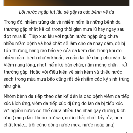
Lội nước ngập lụt lâu sẽ gây ra các bệnh về da
Trong đó, nhiễm trùng da và nhiễm nấm là những bệnh da
thường gặp nhất kể cả trong thời gian mưa lũ hay ngay sau
đợt mưa lũ. Tiếp xúc lâu với nguồn nước ngập úng chứa
nhiều mầm bệnh và hoá chất sẽ làm cho da nhạy cảm, dễ bị
tổn thương, hàng rào bảo vệ của da kém dần trong khi đó
nhiều mầm bệnh như vi khuẩn, vi nấm lại dễ dàng chui vào da.
Viêm nang lông, nhọt, nấm kẽ bàn chân, nấm móng chân… rất
thường gặp. Hoặc với điều kiện vệ sinh kém và thiếu nước
sạch trong mùa mưa bão cũng rất dễ nhiễm các ký sinh trùng
như ghẻ.
Nhóm bệnh da tiếp theo cần kể đến là các bệnh viêm da tiếp
xúc kích ứng, viêm da tiếp xúc dị ứng do làn da bị tiếp xúc
với nguồn nước có thể chứa nhiều tác nhân gây dị ứng, kích
ứng (xăng dầu, thuốc trừ sâu, nước thải, chất tẩy rửa, hóa
chất khác… trôi cùng dòng nước mưa, nước ngập úng).