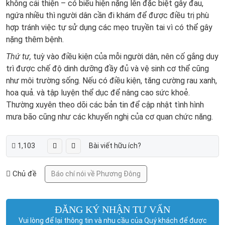
không cải thiện – có biểu hiện nặng lên đặc biệt gây đau,
ngứa nhiều thì người dân cần đi khám để được điều trị phù
hợp tránh việc tự sử dụng các mẹo truyền tai vì có thể gây
nặng thêm bệnh.
Thứ tư,
tuỳ vào điều kiện của mỗi người dân, nên cố gắng duy
trì được chế độ dinh dưỡng đầy đủ và vệ sinh cơ thể cũng
như môi trường sống. Nếu có điều kiện, tăng cường rau xanh,
hoa quả. và tập luyện thể dục để nâng cao sức khoẻ.
Thường xuyên theo dõi các bản tin để cập nhật tình hình
mưa bão cũng như các khuyến nghị của cơ quan chức năng.
1,103
Bài viết hữu ích?
Chủ đề
Báo chí nói về Phương Đông
ĐĂNG KÝ NHẬN TƯ VẤN
Vui lòng để lại thông tin và nhu cầu của Quý khách để được