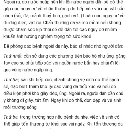
Ngoài ra, do nước ngập nên khi lội nước người dân sẽ có thể
gặp các nguy cơ về chấn thương do tiếp xúc với các vật sắc
nhọn (sỏi, đá, mảnh thuỷ tinh, gạch vỡ…) hoặc các nguy cơ về
đường điện, vật rơi. Chấn thương da và mô mềm nếu không
được chăm sóc kịp thời sẽ dễ dẫn tới các nguy cơ nhiễm
khuẩn ảnh hưởng nghiêm trọng tới sức khoẻ.
Để phòng các bệnh ngoài da này, bác sĩ nhắc nhở người dân:
Thứ nhất,
cần sử dụng các phương tiện bảo hộ như ủng, găng
tay cao su phải tiếp xúc với nguồn nước bẩn hay phải đi lội
qua vùng nước ngập úng.
Thứ hai,
sau khi tiếp xúc, nhanh chóng vệ sinh cơ thể sạch
sẽ, đặc biệt thấm khô lại các vùng da tiếp xúc và nếu có
điều kiện phơi khô giày dép, ủng. Ngoài ra, người dân cần chú
ý không đi giày, tất ẩm. Ngay khi có thể, dọn dẹp và vệ sinh
môi trường sống.
Thứ ba,
trong trường hợp nếu bệnh da nhẹ, việc vệ sinh có
thể giúp tổn thương tự khỏi sau vài ngày. Khi tổn thương da