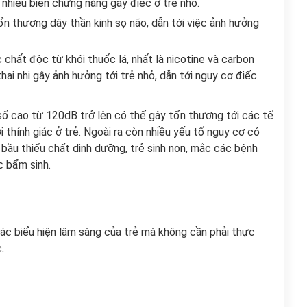
 nhiều biến chứng nặng gây điếc ở trẻ nhỏ.
n thương dây thần kinh sọ não, dẫn tới việc ảnh hưởng
 chất độc từ khói thuốc lá, nhất là nicotine và carbon
i nhi gây ảnh hưởng tới trẻ nhỏ, dẫn tới nguy cơ điếc
ố cao từ 120dB trở lên có thể gây tổn thương tới các tế
i thính giác ở trẻ. Ngoài ra còn nhiều yếu tố nguy cơ có
bầu thiếu chất dinh dưỡng, trẻ sinh non, mắc các bệnh
c bẩm sinh.
ác biểu hiện lâm sàng của trẻ mà không cần phải thực
.