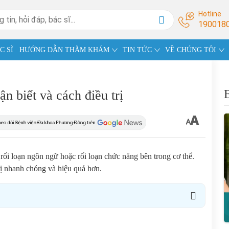
Hotline
190018
C SĨ
HƯỚNG DẪN THĂM KHÁM
TIN TỨC
VỀ CHÚNG TÔI
 biết và cách điều trị
rối loạn ngôn ngữ hoặc rối loạn chức năng bên trong cơ thể.
rị nhanh chóng và hiệu quả hơn.