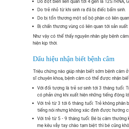
Do đột biến liên quan tới 4 gen là 12S rRNA,
Do trẻ nhỏ từ khi sinh ra đã bị điếc bẩm sinh.
Do bị tổn thương một số bộ phận có liên quan t
Bị chấn thương vùng có liên quan tới sản xuất
Như vậy có thể thấy nguyên nhân gây bệnh câm ở
hiện kịp thời.
Dấu hiệu nhận biết bệnh câm
Triệu chứng nào giúp nhận biết sớm bệnh câm ở 
sĩ chuyên khoa, bệnh câm có thể được nhận biết
Với đối tượng là trẻ sơ sinh tới 3 tháng tuổi
có phản ứng khi xuất hiện những tiếng động l
Với trẻ từ 3 tới 6 tháng tuổi: Trẻ không phân
tiếng nói nhưng không xác định được hướng c
Với trẻ từ 5 - 9 tháng tuổi: Bé bị câm thường 
mẹ kêu vẫy tay chào tạm biệt thì bé cũng kh