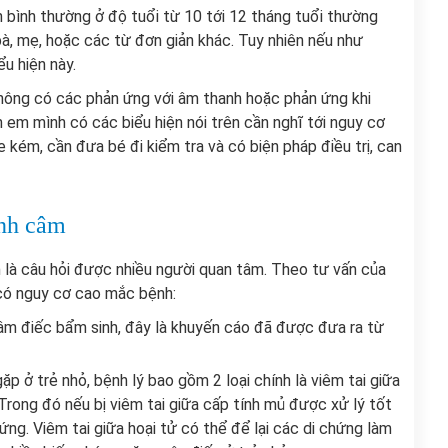
ển bình thường ở độ tuổi từ 10 tới 12 tháng tuổi thường
bà, mẹ, hoặc các từ đơn giản khác. Tuy nhiên nếu như
u hiện này.
không có các phản ứng với âm thanh hoặc phản ứng khi
 em mình có các biểu hiện nói trên cần nghĩ tới nguy cơ
 kém, cần đưa bé đi kiểm tra và có biện pháp điều trị, can
ệnh câm
là câu hỏi được nhiều người quan tâm. Theo tư vấn của
có nguy cơ cao mắc bệnh:
 câm điếc bẩm sinh, đây là khuyến cáo đã được đưa ra từ
ặp ở trẻ nhỏ, bệnh lý bao gồm 2 loại chính là viêm tai giữa
 Trong đó nếu bị viêm tai giữa cấp tính mủ được xử lý tốt
hứng. Viêm tai giữa hoại tử có thể để lại các di chứng làm