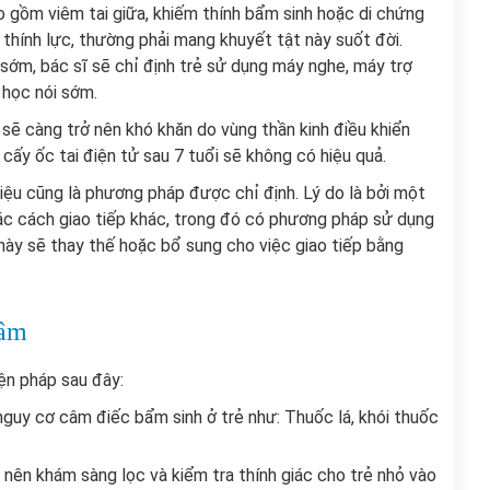
o gồm viêm tai giữa, khiếm thính bẩm sinh hoặc di chứng
 thính lực, thường phải mang khuyết tật này suốt đời.
 sớm, bác sĩ sẽ chỉ định trẻ sử dụng máy nghe, máy trợ
à học nói sớm.
 sẽ càng trở nên khó khăn do vùng thần kinh điều khiển
c cấy ốc tai điện tử sau 7 tuổi sẽ không có hiệu quả.
ệu cũng là phương pháp được chỉ định. Lý do là bởi một
ác cách giao tiếp khác, trong đó có phương pháp sử dụng
ày sẽ thay thế hoặc bổ sung cho việc giao tiếp bằng
câm
n pháp sau đây:
nguy cơ câm điếc bẩm sinh ở trẻ như: Thuốc lá, khói thuốc
 nên khám sàng lọc và kiểm tra thính giác cho trẻ nhỏ vào