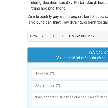
những thời điểm sau đây: Khi bắt đầu đi học, t
trung học phổ thông.
Câm là bệnh lý gây ảnh hưởng rất lớn tới cuộc số
là vô cùng cần thiết. Hãy đưa người bệnh tới gặ
26,367
Bài viết hữu ích?
ĐĂNG K
Vui lòng để lại thông tin và n