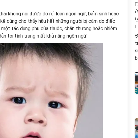
Đ
ứ
thái không nói được do rối loạn ngôn ngữ, bẩm sinh hoặc
t
 kê cũng cho thấy hầu hết những người bị câm do điếc
ra một tác dụng phụ của thuốc, chấn thương hoặc nhiễm
Đ
dẫn tới tình trạng mất khả năng ngôn ngữ.
t
s
b