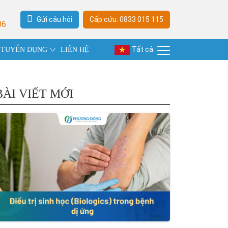
Gửi câu hỏi
Cấp cứu: 0833 015 115
06
Tất cả
TUYỂN DỤNG
LIÊN HỆ
BÀI VIẾT MỚI