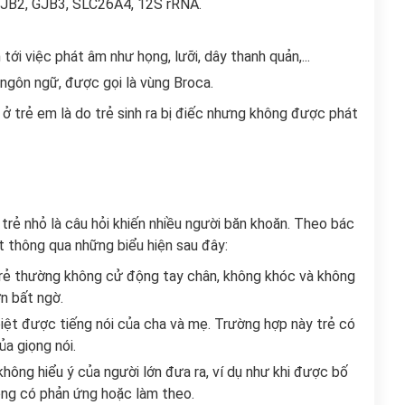
 GJB2, GJB3, SLC26A4, 12S rRNA.
ới việc phát âm như họng, lưỡi, dây thanh quản,...
 ngôn ngữ, được gọi là vùng Broca.
 trẻ em là do trẻ sinh ra bị điếc nhưng không được phát
trẻ nhỏ là câu hỏi khiến nhiều người băn khoăn. Theo bác
 thông qua những biểu hiện sau đây:
: Trẻ thường không cử động tay chân, không khóc và không
ớn bất ngờ.
 biệt được tiếng nói của cha và mẹ. Trường hợp này trẻ có
ủa giọng nói.
không hiểu ý của người lớn đưa ra, ví dụ như khi được bố
ông có phản ứng hoặc làm theo.