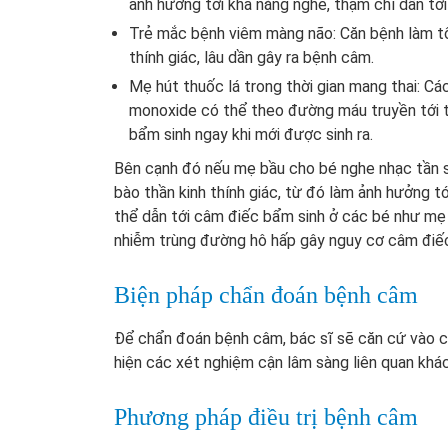
ảnh hưởng tới khả năng nghe, thậm chí dẫn tới
Trẻ mắc bệnh viêm màng não: Căn bệnh làm tổ
thính giác, lâu dần gây ra bệnh câm.
Mẹ hút thuốc lá trong thời gian mang thai: Các
monoxide có thể theo đường máu truyền tới tha
bẩm sinh ngay khi mới được sinh ra.
Bên cạnh đó nếu mẹ bầu cho bé nghe nhạc tần s
bào thần kinh thính giác, từ đó làm ảnh hưởng tớ
thể dẫn tới câm điếc bẩm sinh ở các bé như mẹ 
nhiễm trùng đường hô hấp gây nguy cơ câm điế
Biện pháp chẩn đoán bệnh câm
Để chẩn đoán bệnh câm, bác sĩ sẽ căn cứ vào c
hiện các xét nghiệm cận lâm sàng liên quan khác
Phương pháp điều trị bệnh câm