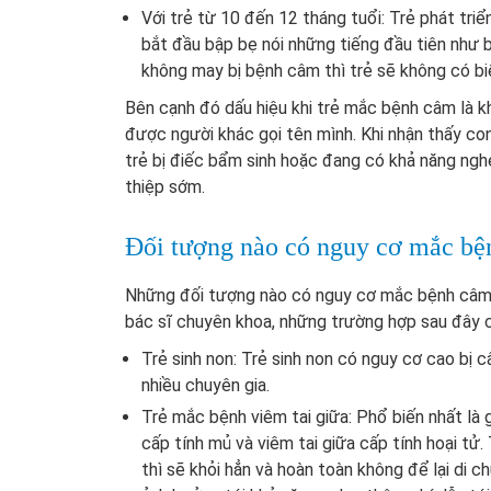
Với trẻ từ 10 đến 12 tháng tuổi: Trẻ phát tri
bắt đầu bập bẹ nói những tiếng đầu tiên như 
không may bị bệnh câm thì trẻ sẽ không có biể
Bên cạnh đó dấu hiệu khi trẻ mắc bệnh câm là 
được người khác gọi tên mình. Khi nhận thấy con
trẻ bị điếc bẩm sinh hoặc đang có khả năng nghe
thiệp sớm.
Đối tượng nào có nguy cơ mắc b
Những đối tượng nào có nguy cơ mắc bệnh câm 
bác sĩ chuyên khoa, những trường hợp sau đây 
Trẻ sinh non: Trẻ sinh non có nguy cơ cao bị
nhiều chuyên gia.
Trẻ mắc bệnh viêm tai giữa: Phổ biến nhất là g
cấp tính mủ và viêm tai giữa cấp tính hoại tử.
thì sẽ khỏi hẳn và hoàn toàn không để lại di c