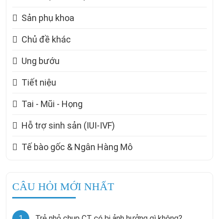
Sản phụ khoa
Chủ đề khác
Ung bướu
Tiết niệu
Tai - Mũi - Họng
Hỗ trợ sinh sản (IUI-IVF)
Tế bào gốc & Ngân Hàng Mô
CÂU HỎI MỚI NHẤT
1
Trẻ nhỏ chụp CT có bị ảnh hưởng gì không?