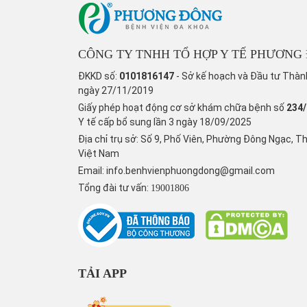
CÔNG TY TNHH TỔ HỢP Y TẾ PHƯƠNG
ĐKKD số:
0101816147
- Sở kế hoạch và Đầu tư Thàn
ngày 27/11/2019
Giấy phép hoạt động cơ sở khám chữa bệnh số
234
Y tế cấp bổ sung lần 3 ngày 18/09/2025
Địa chỉ trụ sở: Số 9, Phố Viên, Phường Đông Ngạc, T
Việt Nam
Email:
info.benhvienphuongdong@gmail.com
Tổng đài tư vấn:
19001806
TẢI APP