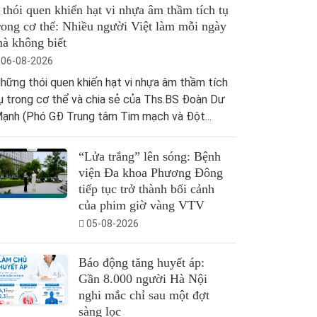
 thói quen khiến hạt vi nhựa âm thầm tích tụ
rong cơ thể: Nhiều người Việt làm mỗi ngày
à không biết
06-08-2026
hững thói quen khiến hạt vi nhựa âm thầm tích
ụ trong cơ thể và chia sẻ của Ths.BS Đoàn Dư
ạnh (Phó GĐ Trung tâm Tim mạch và Đột...
“Lửa trắng” lên sóng: Bệnh
viện Đa khoa Phương Đông
tiếp tục trở thành bối cảnh
của phim giờ vàng VTV
05-08-2026
Báo động tăng huyết áp:
Gần 8.000 người Hà Nội
nghi mắc chỉ sau một đợt
sàng lọc