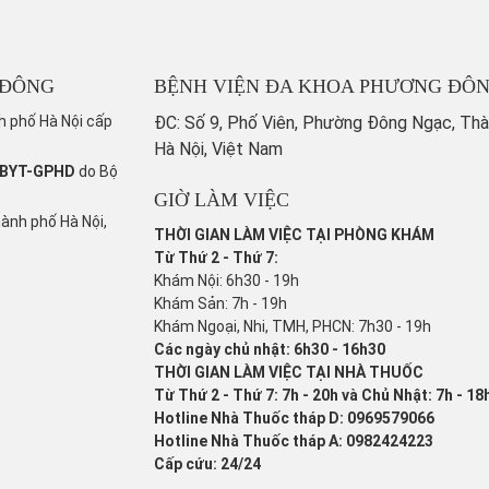
 ĐÔNG
BỆNH VIỆN ĐA KHOA PHƯƠNG ĐÔ
h phố Hà Nội cấp
ĐC: Số 9, Phố Viên, Phường Đông Ngạc, Th
Hà Nội, Việt Nam
/BYT-GPHD
do Bộ
GIỜ LÀM VIỆC
hành phố Hà Nội,
THỜI GIAN LÀM VIỆC TẠI PHÒNG KHÁM
Từ Thứ 2 - Thứ 7:
Khám Nội: 6h30 - 19h
Khám Sản: 7h - 19h
Khám Ngoại, Nhi, TMH, PHCN: 7h30 - 19h
Các ngày chủ nhật: 6h30 - 16h30
THỜI GIAN LÀM VIỆC TẠI NHÀ THUỐC
Từ Thứ 2 - Thứ 7: 7h - 20h và Chủ Nhật: 7h - 18
Hotline Nhà Thuốc tháp D: 0969579066
Hotline Nhà Thuốc tháp A: 0982424223
Cấp cứu: 24/24