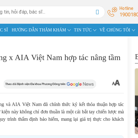
Hotline
190018
C SĨ
HƯỚNG DẪN THĂM KHÁM
TIN TỨC
VỀ CHÚNG TÔI
g x AIA Việt Nam hợp tác nâng tầm
 và AIA Việt Nam đã chính thức ký kết thỏa thuận hợp tác
 kiện này không chỉ đơn thuần là một cái bắt tay chiến lược mà
quy trình thẩm định bảo hiểm, mang lại giá trị thực cho khách