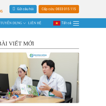
Gửi câu hỏi
Cấp cứu: 0833 015 115
06
Tất cả
TUYỂN DỤNG
LIÊN HỆ
BÀI VIẾT MỚI