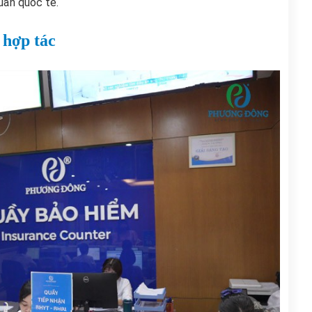
uẩn quốc tế.
 hợp tác