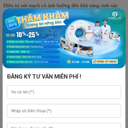
Điều trị nút mạch có ảnh hưởng đến khả năng sinh sản
không?
CHẨN ĐOÁN HÌNH ẢNH
Đã hỏi: 10-06-2026
Bác ơi, em chưa có con, vừa được chẩn đoán u xơ tử cung và bác
sĩ có đề nghị làm nút mạch. Em đang rất lo vì chồng em muốn có
con sớm. Bác...
ĐĂNG KÝ TƯ VẤN MIỄN PHÍ !