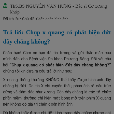
ThS.BS NGUYỄN VĂN HƯNG - Bác sĩ Cơ xương
khớp
Đã trả lời / Chủ đề:
Chẩn đoán hình ảnh
Trả lời: Chụp x quang có phát hiện đứt
dây chằng không?
Chào bạn! Cảm ơn bạn đã tin tưởng và gửi thắc mắc của
mình đến cho Bệnh viện Đa khoa Phương Đông. Đối với câu
hỏi
“Chụp x quang có phát hiện đứt dây chằng không?”
chúng tôi xin đưa ra câu trả lời như sau:
X-quang thông thường KHÔNG thể thấy được hình ảnh dây
chằng bị đứt. Do tia X chỉ xuyên thấu, phản ánh rõ cấu trúc
cứng và đậm đặc như xương. Còn dây chằng là các tổ chức
phần mềm, thường chỉ hiện một bóng mờ trên phim X-quang
nên không có giá trị chẩn đoán hình ảnh.
Dù không thấy được chi tiết tình trạng dây chằng nhưng chỉ