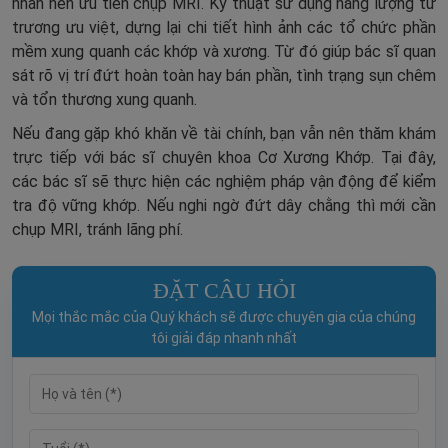
nhân nên ưu tiên chụp MRI. Kỹ thuật sử dụng năng lượng từ
trương ưu việt, dựng lại chi tiết hình ảnh các tổ chức phần
mềm xung quanh các khớp và xương. Từ đó giúp bác sĩ quan
sát rõ vị trí đứt hoàn toàn hay bán phần, tình trạng sụn chêm
và tổn thương xung quanh.
Nếu đang gặp khó khăn về tài chính, bạn vẫn nên thăm khám
trực tiếp với bác sĩ chuyên khoa Cơ Xương Khớp. Tại đây,
các bác sĩ sẽ thực hiện các nghiệm pháp vận động để kiểm
tra độ vững khớp. Nếu nghi ngờ đứt dây chằng thì mới cần
chụp MRI, tránh lãng phí.
ĐẶT CÂU HỎI
Mọi thắc mắc của Quý khách sẽ được chuyên gia của chúng
tôi giải đáp nhanh nhất