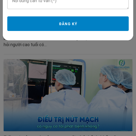
Người cao tuổi có phù hợp để điều trị nút mạch không?
CHẨN ĐOÁN HÌNH ẢNH
Đã hỏi: 10-06-2026
ĐĂNG KÝ
Mẹ em đã ngoài 70 tuổi và vừa được chỉ định nút mạch để điều trị
bệnh. Gia đình hơi lo vì tuổi cao thường hồi phục chậm, nên muốn
hỏi người cao tuổi có...