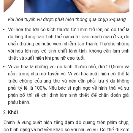
Vôi hóa tuyến vú được phát hiện thông qua chụp x-quang
Vôi hóa thô lớn có kích thước từ 1mm trở lên, nó có thể là
do lắng đọng các tinh thể canxi từ các mạch máu ở vú, do
chấn thương cũ hoặc viêm nhiễm tạo thành. Thường những
vôi hóa lớn này có tính chất lành tính, không cần làm sinh
thiết và xuất hiện khi phụ nữ cao tuổi.
Vi vôi hóa là những vôi có kích thước nhỏ, dưới 0,5mm và
nằm trong nhu mô tuyến vú. Vi vôi hóa xuất hiện có thể là
triệu chứng của ung thư vú nên cần phải lưu ý dù không
phải tỷ lệ là 100%. Nếu bác sĩ nghi ngờ về hình thái và sự
phân bố thì sẽ chỉ định làm sinh thiết để chẩn đoán giải
phẫu bệnh.
Khối
Chính là vùng xuất hiện tăng đậm độ quang trên phim chụp,
có hình dạng và bờ viền khác so với nhu vô vú. Có thể đi kèm