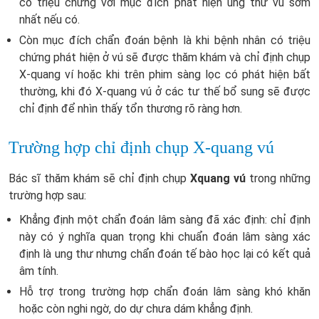
có triệu chứng với mục đích phát hiện ung thư vú sớm
nhất nếu có.
Còn mục đích chẩn đoán bệnh là khi bệnh nhân có triệu
chứng phát hiện ở vú sẽ được thăm khám và chỉ định chụp
X-quang ví hoặc khi trên phim sàng lọc có phát hiện bất
thường, khi đó X-quang vú ở các tư thế bổ sung sẽ được
chỉ định để nhìn thấy tổn thương rõ ràng hơn.
Trường hợp chỉ định chụp X-quang vú
Bác sĩ thăm khám sẽ chỉ định chụp
Xquang vú
trong những
trường hợp sau:
Khẳng định một chẩn đoán lâm sàng đã xác định: chỉ định
này có ý nghĩa quan trọng khi chuẩn đoán lâm sàng xác
định là ung thư nhưng chẩn đoán tế bào học lại có kết quả
âm tính.
Hỗ trợ trong trường hợp chẩn đoán lâm sàng khó khăn
hoặc còn nghi ngờ, do dự chưa dám khẳng định.