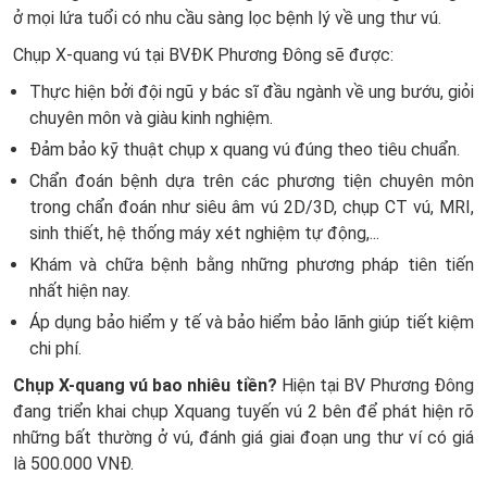
ở mọi lứa tuổi có nhu cầu sàng lọc bệnh lý về ung thư vú.
Chụp X-quang vú tại BVĐK Phương Đông sẽ được:
Thực hiện bởi đội ngũ y bác sĩ đầu ngành về ung bướu, giỏi
chuyên môn và giàu kinh nghiệm.
Đảm bảo kỹ thuật chụp x quang vú đúng theo tiêu chuẩn.
Chẩn đoán bệnh dựa trên các phương tiện chuyên môn
trong chẩn đoán như siêu âm vú 2D/3D, chụp CT vú, MRI,
sinh thiết, hệ thống máy xét nghiệm tự động,...
Khám và chữa bệnh bằng những phương pháp tiên tiến
nhất hiện nay.
Áp dụng bảo hiểm y tế và bảo hiểm bảo lãnh giúp tiết kiệm
chi phí.
Chụp X-quang vú bao nhiêu tiền?
Hiện tại BV Phương Đông
đang triển khai chụp Xquang tuyến vú 2 bên để phát hiện rõ
những bất thường ở vú, đánh giá giai đoạn ung thư ví có giá
là 500.000 VNĐ.