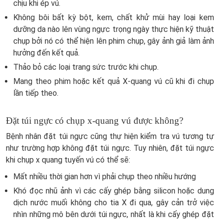
chịu khi ép vú.
Không bôi bất kỳ bột, kem, chất khử mùi hay loại kem
dưỡng da nào lên vùng ngực trọng ngày thực hiện kỹ thuật
chụp bởi nó có thể hiện lên phim chụp, gây ảnh giả làm ảnh
hưởng đến kết quả.
Thảo bỏ các loại trang sức trước khi chụp.
Mang theo phim hoặc kết quả X-quang vú cũ khi đi chụp
lần tiếp theo.
Đặt túi ngực có chụp x-quang vú được không?
Bệnh nhân đặt túi ngực cũng thự hiện kiểm tra vú tương tự
như trường hợp không đặt túi ngực. Tuy nhiên, đặt túi ngực
khi chụp x quang tuyến vú có thể sẽ:
Mất nhiều thời gian hơn vì phải chụp theo nhiều hướng
Khó đọc nhũ ảnh vì các cấy ghép bằng silicon hoặc dung
dịch nước muối không cho tia X đi qua, gây cản trở việc
nhìn những mô bên dưới túi ngực, nhất là khi cấy ghép đặt