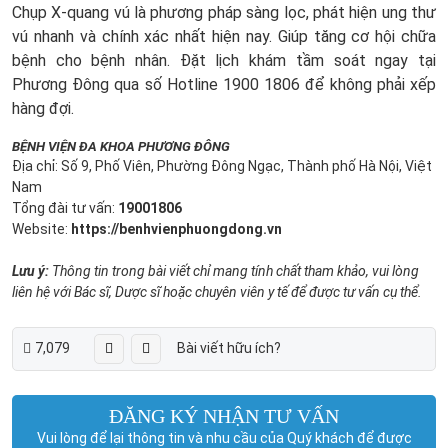
Chụp X-quang vú là phương pháp sàng lọc, phát hiện ung thư
vú nhanh và chính xác nhất hiện nay. Giúp tăng cơ hội chữa
bệnh cho bệnh nhân. Đặt lịch khám tầm soát ngay tại
Phương Đông qua số Hotline 1900 1806 để không phải xếp
hàng đợi.
BỆNH VIỆN ĐA KHOA PHƯƠNG ĐÔNG
Địa chỉ: Số 9, Phố Viên, Phường Đông Ngạc, Thành phố Hà Nội, Việt
Nam
Tổng đài tư vấn:
19001806
Website:
https://benhvienphuongdong.vn
Lưu ý:
Thông tin trong bài viết chỉ mang tính chất tham khảo, vui lòng
liên hệ với Bác sĩ, Dược sĩ hoặc chuyên viên y tế để được tư vấn cụ thể.
7,079
Bài viết hữu ích?
ĐĂNG KÝ NHẬN TƯ VẤN
Vui lòng để lại thông tin và nhu cầu của Quý khách để được