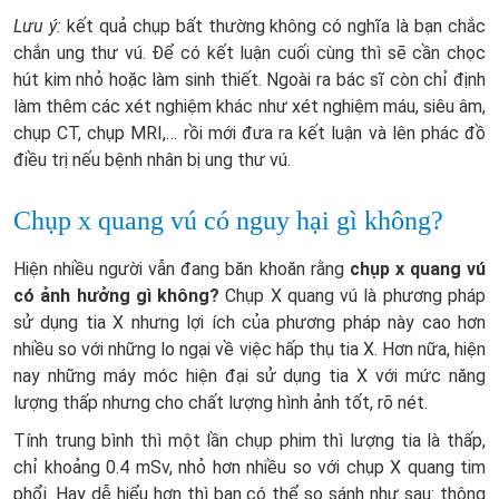
Lưu ý:
kết quả chụp bất thường không có nghĩa là bạn chắc
chắn ung thư vú. Để có kết luận cuối cùng thì sẽ cần chọc
hút kim nhỏ hoặc làm sinh thiết. Ngoài ra bác sĩ còn chỉ định
làm thêm các xét nghiệm khác như xét nghiệm máu, siêu âm,
chụp CT, chụp MRI,… rồi mới đưa ra kết luận và lên phác đồ
điều trị nếu bệnh nhân bị ung thư vú.
Chụp x quang vú có nguy hại gì không?
Hiện nhiều người vẫn đang băn khoăn rằng
chụp x quang vú
có ảnh hưởng gì không?
Chụp X quang vú là phương pháp
sử dụng tia X nhưng lợi ích của phương pháp này cao hơn
nhiều so với những lo ngại về việc hấp thụ tia X. Hơn nữa, hiện
nay những máy móc hiện đại sử dụng tia X với mức năng
lượng thấp nhưng cho chất lượng hình ảnh tốt, rõ nét.
Tính trung bình thì một lần chụp phim thì lượng tia là thấp,
chỉ khoảng 0.4 mSv, nhỏ hơn nhiều so với chụp X quang tim
phổi. Hay dễ hiểu hơn thì bạn có thể so sánh như sau: thông