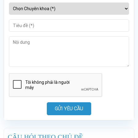
GỬI YÊU CẦU
CÂU HỎI THEO CHỦ ĐỀ