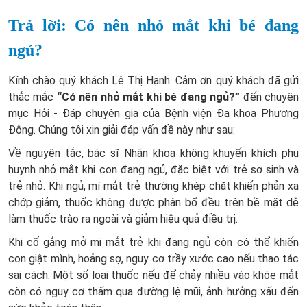
Trả lời: Có nên nhỏ mắt khi bé đang
ngủ?
Kính chào quý khách Lê Thị Hạnh. Cảm ơn quý khách đã gửi
thắc mắc
“Có nên nhỏ mắt khi bé đang ngủ?”
đến chuyên
mục Hỏi - Đáp chuyên gia của Bệnh viện Đa khoa Phương
Đông. Chúng tôi xin giải đáp vấn đề này như sau:
Về nguyên tắc, bác sĩ Nhãn khoa không khuyến khích phụ
huynh nhỏ mắt khi con đang ngủ, đặc biệt với trẻ sơ sinh và
trẻ nhỏ. Khi ngủ, mí mắt trẻ thường khép chặt khiến phản xạ
chớp giảm, thuốc không được phân bổ đều trên bề mặt dễ
làm thuốc trào ra ngoài và giảm hiệu quả điều trị.
Khi cố gắng mở mi mắt trẻ khi đang ngủ còn có thể khiến
con giật mình, hoảng sợ, nguy cơ trầy xước cao nếu thao tác
sai cách. Một số loại thuốc nếu để chảy nhiều vào khóe mắt
còn có nguy cơ thấm qua đường lệ mũi, ảnh hưởng xấu đến