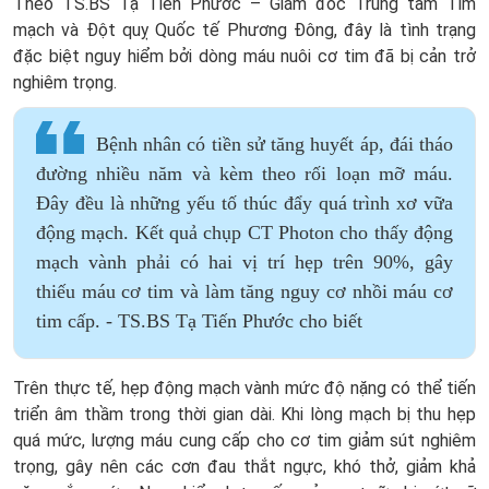
Theo TS.BS Tạ Tiến Phước – Giám đốc Trung tâm Tim
mạch và Đột quỵ Quốc tế Phương Đông, đây là tình trạng
đặc biệt nguy hiểm bởi dòng máu nuôi cơ tim đã bị cản trở
nghiêm trọng.
Bệnh nhân có tiền sử tăng huyết áp, đái tháo
đường nhiều năm và kèm theo rối loạn mỡ máu.
Đây đều là những yếu tố thúc đẩy quá trình xơ vữa
động mạch. Kết quả chụp CT Photon cho thấy động
mạch vành phải có hai vị trí hẹp trên 90%, gây
thiếu máu cơ tim và làm tăng nguy cơ nhồi máu cơ
tim cấp. - TS.BS Tạ Tiến Phước cho biết
Trên thực tế, hẹp động mạch vành mức độ nặng có thể tiến
triển âm thầm trong thời gian dài. Khi lòng mạch bị thu hẹp
quá mức, lượng máu cung cấp cho cơ tim giảm sút nghiêm
trọng, gây nên các cơn đau thắt ngực, khó thở, giảm khả