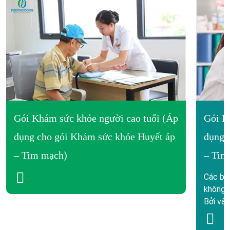
Gói Khám sức khỏe người cao tuổi (Áp
Gói K
dụng cho gói Khám sức khỏe Huyết áp
dụng 
– Tim mạch)
– Tim
Các bệ
không c
Bởi vậy