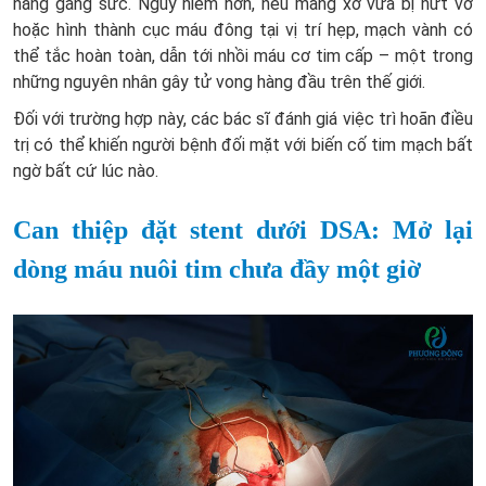
năng gắng sức.
Nguy hiểm hơn, nếu mảng xơ vữa bị nứt vỡ
hoặc hình thành cục máu đông tại vị trí hẹp, mạch vành có
thể tắc hoàn toàn, dẫn tới nhồi máu cơ tim cấp – một trong
những nguyên nhân gây tử vong hàng đầu trên thế giới.
Đối với trường hợp này, các bác sĩ đánh giá việc trì hoãn điều
trị có thể khiến người bệnh đối mặt với biến cố tim mạch bất
ngờ bất cứ lúc nào.
Can thiệp đặt stent dưới DSA: Mở lại
dòng máu nuôi tim chưa đầy một giờ