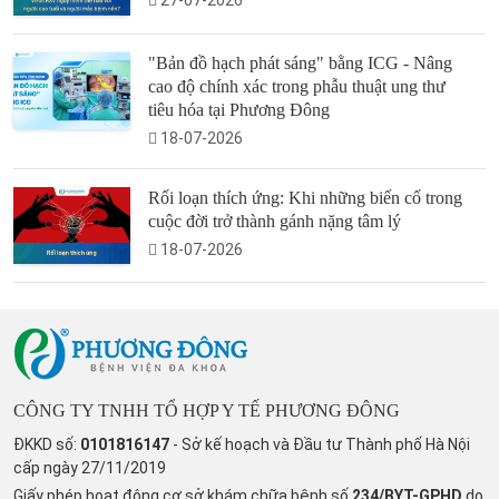
27-07-2026
"Bản đồ hạch phát sáng" bằng ICG - Nâng
cao độ chính xác trong phẫu thuật ung thư
tiêu hóa tại Phương Đông
18-07-2026
Rối loạn thích ứng: Khi những biến cố trong
cuộc đời trở thành gánh nặng tâm lý
18-07-2026
CÔNG TY TNHH TỔ HỢP Y TẾ PHƯƠNG ĐÔNG
ĐKKD số:
0101816147
- Sở kế hoạch và Đầu tư Thành phố Hà Nội
cấp ngày 27/11/2019
Giấy phép hoạt động cơ sở khám chữa bệnh số
234/BYT-GPHD
do