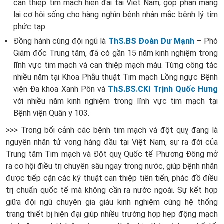
can thiệp tim mạch hiện đại tại Việt Nam, góp phần mang
lại cơ hội sống cho hàng nghìn bệnh nhân mắc bệnh lý tim
phức tạp.
Đồng hành cùng đội ngũ là
ThS.BS Đoàn Dư Mạnh
– Phó
Giám đốc Trung tâm, đã có gần 15 năm kinh nghiệm trong
lĩnh vực tim mạch và can thiệp mạch máu. Từng công tác
nhiều năm tại Khoa Phẫu thuật Tim mạch Lồng ngực Bệnh
viện Đa khoa Xanh Pôn và
ThS.BS.CKI Trịnh Quốc Hưng
với nhiều năm kinh nghiệm trong lĩnh vực tim mạch tại
Bệnh viện Quân y 103.
>>> Trong bối cảnh các bệnh tim mạch và đột quỵ đang là
nguyên nhân tử vong hàng đầu tại Việt Nam, sự ra đời của
Trung tâm Tim mạch và Đột quỵ Quốc tế Phương Đông mở
ra cơ hội điều trị chuyên sâu ngay trong nước, giúp bệnh nhân
được tiếp cận các kỹ thuật can thiệp tiên tiến, phác đồ điều
trị chuẩn quốc tế mà không cần ra nước ngoài.
Sự kết hợp
giữa đội ngũ chuyên gia giàu kinh nghiệm cùng hệ thống
trang thiết bị hiện đại giúp nhiều trường hợp hẹp động mạch