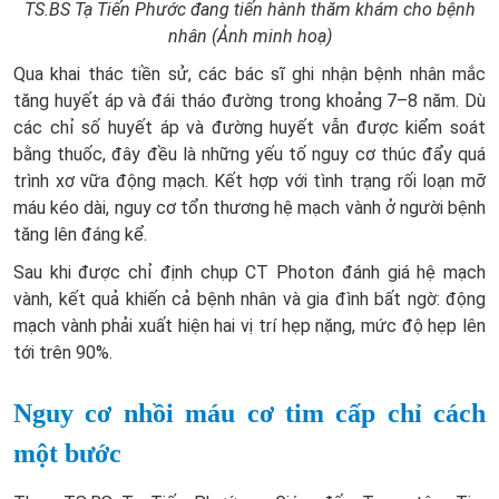
TS.BS Tạ Tiến Phước đang tiến hành thăm khám cho bệnh
nhân
(Ảnh minh hoạ)
Qua khai thác tiền sử, các bác sĩ ghi nhận bệnh nhân mắc
tăng huyết áp và đái tháo đường trong khoảng 7–8 năm. Dù
các chỉ số huyết áp và đường huyết vẫn được kiểm soát
bằng thuốc, đây đều là những yếu tố nguy cơ thúc đẩy quá
trình xơ vữa động mạch. Kết hợp với tình trạng rối loạn mỡ
máu kéo dài, nguy cơ tổn thương hệ mạch vành ở người bệnh
tăng lên đáng kể.
Sau khi được chỉ định chụp CT Photon đánh giá hệ mạch
vành, kết quả khiến cả bệnh nhân và gia đình bất ngờ: động
mạch vành phải xuất hiện hai vị trí hẹp nặng, mức độ hẹp lên
tới trên 90%.
Nguy cơ nhồi máu cơ tim cấp chỉ cách
một bước