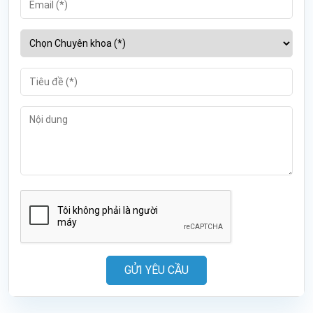
GỬI YÊU CẦU