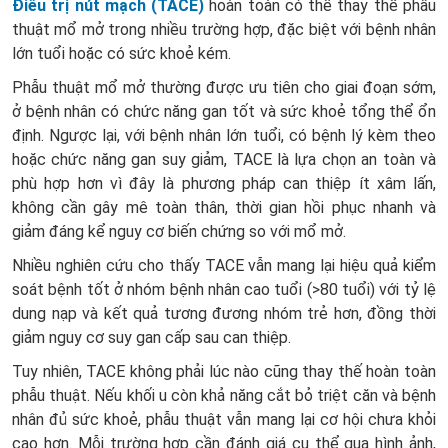
Điều trị nút mạch (TACE)
hoàn toàn có thể thay thế phẫu
thuật mổ mở trong nhiều trường hợp, đặc biệt với bệnh nhân
lớn tuổi hoặc có sức khoẻ kém.
Phẫu thuật mổ mở thường được ưu tiên cho giai đoạn sớm,
ở bệnh nhân có chức năng gan tốt và sức khoẻ tổng thể ổn
định. Ngược lại, với bệnh nhân lớn tuổi, có bệnh lý kèm theo
hoặc chức năng gan suy giảm, TACE là lựa chọn an toàn và
phù hợp hơn vì đây là phương pháp can thiệp ít xâm lấn,
không cần gây mê toàn thân, thời gian hồi phục nhanh và
giảm đáng kể nguy cơ biến chứng so với mổ mở.
Nhiều nghiên cứu cho thấy TACE vẫn mang lại hiệu quả kiểm
soát bệnh tốt ở nhóm bệnh nhân cao tuổi (>80 tuổi) với tỷ lệ
dung nạp và kết quả tương đương nhóm trẻ hơn, đồng thời
giảm nguy cơ suy gan cấp sau can thiệp.
Tuy nhiên, TACE không phải lúc nào cũng thay thế hoàn toàn
phẫu thuật. Nếu khối u còn khả năng cắt bỏ triệt căn và bệnh
nhân đủ sức khoẻ, phẫu thuật vẫn mang lại cơ hội chưa khỏi
cao hơn. Mỗi trường hợp cần đánh giá cụ thể qua hình ảnh,