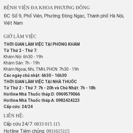
BỆNH VIỆN ĐA KHOA PHƯƠNG ĐÔNG
ĐC: Số 9, Phố Viên, Phường Đông Ngạc, Thành phố Hà Nội,
Việt Nam
GIỜ LÀM VIỆC
THỜI GIAN LÀM VIỆC TẠI PHÒNG KHÁM
Từ Thứ 2 - Thứ 7:
Khám Nội: 6h30 - 19h
Khám Sản: 7h - 19h
Khám Ngoại, Nhi, TMH, PHCN: 7h30 - 19h
Các ngày chủ nhật: 6h30 - 16h30
THỜI GIAN LÀM VIỆC TẠI NHÀ THUỐC
Từ Thứ 2 - Thứ 7: 7h - 20h và Chủ Nhật: 7h - 18h
Hotline Nhà Thuốc tháp D: 0969579066
Hotline Nhà Thuốc tháp A: 0982424223
Cấp cứu: 24/24
LIÊN HỆ:
Cấp cứu 24/7:
0833 015 115
Hotline Tiêm chủng:
0911615115