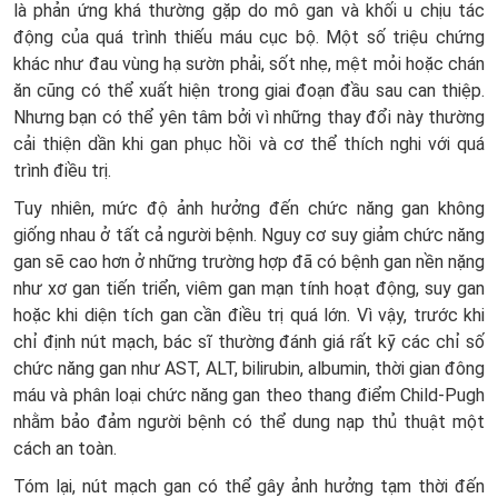
là phản ứng khá thường gặp do mô gan và khối u chịu tác
động của quá trình thiếu máu cục bộ. Một số triệu chứng
khác như đau vùng hạ sườn phải, sốt nhẹ, mệt mỏi hoặc chán
ăn cũng có thể xuất hiện trong giai đoạn đầu sau can thiệp.
Nhưng bạn có thể yên tâm bởi vì những thay đổi này thường
cải thiện dần khi gan phục hồi và cơ thể thích nghi với quá
trình điều trị.
Tuy nhiên, mức độ ảnh hưởng đến chức năng gan không
giống nhau ở tất cả người bệnh. Nguy cơ suy giảm chức năng
gan sẽ cao hơn ở những trường hợp đã có bệnh gan nền nặng
như xơ gan tiến triển, viêm gan mạn tính hoạt động, suy gan
hoặc khi diện tích gan cần điều trị quá lớn. Vì vậy, trước khi
chỉ định nút mạch, bác sĩ thường đánh giá rất kỹ các chỉ số
chức năng gan như AST, ALT, bilirubin, albumin, thời gian đông
máu và phân loại chức năng gan theo thang điểm Child-Pugh
nhằm bảo đảm người bệnh có thể dung nạp thủ thuật một
cách an toàn.
Tóm lại, nút mạch gan có thể gây ảnh hưởng tạm thời đến