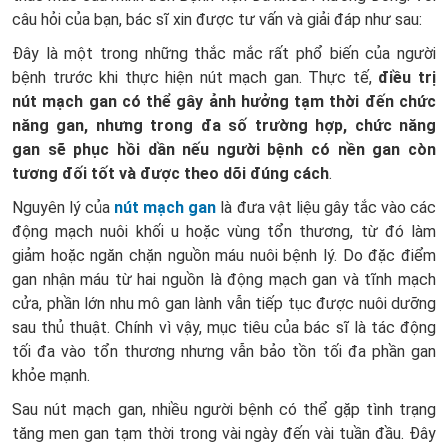
câu hỏi của bạn, bác sĩ xin được tư vấn và giải đáp như sau:
Đây là một trong những thắc mắc rất phổ biến của người
bệnh trước khi thực hiện nút mạch gan. Thực tế,
điều trị
nút mạch gan có thể gây ảnh hưởng tạm thời đến chức
năng gan, nhưng trong đa số trường hợp, chức năng
gan sẽ phục hồi dần nếu người bệnh có nền gan còn
tương đối tốt và được theo dõi đúng cách
.
Nguyên lý của
nút mạch gan
là đưa vật liệu gây tắc vào các
động mạch nuôi khối u hoặc vùng tổn thương, từ đó làm
giảm hoặc ngăn chặn nguồn máu nuôi bệnh lý. Do đặc điểm
gan nhận máu từ hai nguồn là động mạch gan và tĩnh mạch
cửa, phần lớn nhu mô gan lành vẫn tiếp tục được nuôi dưỡng
sau thủ thuật. Chính vì vậy, mục tiêu của bác sĩ là tác động
tối đa vào tổn thương nhưng vẫn bảo tồn tối đa phần gan
khỏe mạnh.
Sau nút mạch gan, nhiều người bệnh có thể gặp tình trạng
tăng men gan tạm thời trong vài ngày đến vài tuần đầu. Đây