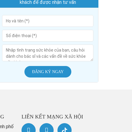
khách để được nhận tư vấn
ĐĂNG KÝ NGAY
NG
LIÊN KẾT MẠNG XÃ HỘI
ành phố