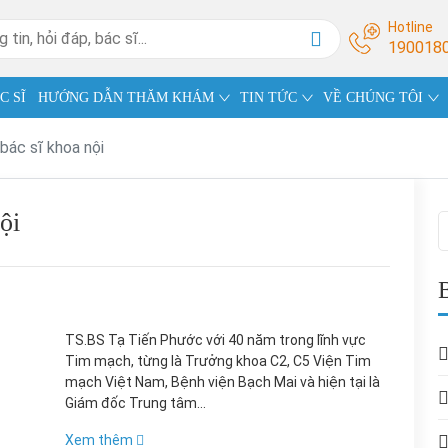
Hotline
190018
C SĨ
HƯỚNG DẪN THĂM KHÁM
TIN TỨC
VỀ CHÚNG TÔI
bác sĩ khoa nội
ội
TS.BS Tạ Tiến Phước với 40 năm trong lĩnh vực
Tim mạch, từng là Trưởng khoa C2, C5 Viện Tim
mạch Việt Nam, Bệnh viện Bạch Mai và hiện tại là
Giám đốc Trung tâm...
Xem thêm