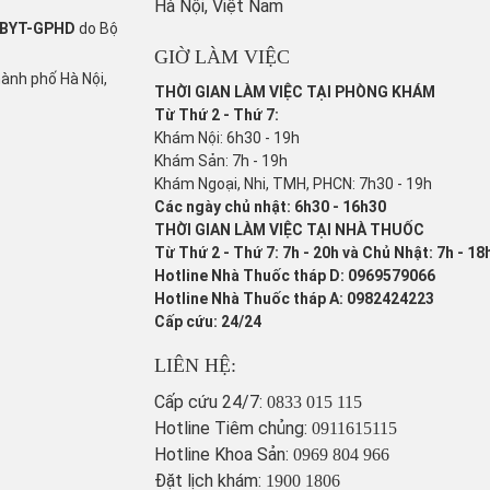
Hà Nội, Việt Nam
/BYT-GPHD
do Bộ
GIỜ LÀM VIỆC
hành phố Hà Nội,
THỜI GIAN LÀM VIỆC TẠI PHÒNG KHÁM
Từ Thứ 2 - Thứ 7:
Khám Nội: 6h30 - 19h
Khám Sản: 7h - 19h
Khám Ngoại, Nhi, TMH, PHCN: 7h30 - 19h
Các ngày chủ nhật: 6h30 - 16h30
THỜI GIAN LÀM VIỆC TẠI NHÀ THUỐC
Từ Thứ 2 - Thứ 7: 7h - 20h và Chủ Nhật: 7h - 18
Hotline Nhà Thuốc tháp D: 0969579066
Hotline Nhà Thuốc tháp A: 0982424223
Cấp cứu: 24/24
LIÊN HỆ:
Cấp cứu 24/7:
0833 015 115
Hotline Tiêm chủng:
0911615115
Hotline Khoa Sản:
0969 804 966
Đặt lịch khám:
1900 1806