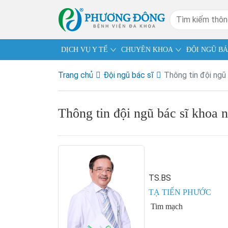
DỊCH VỤ Y TẾ
CHUYÊN KHOA
ĐỘI NGŨ BÁ
Trang chủ
Đội ngũ bác sĩ
Thông tin đội ngũ 
Thông tin đội ngũ bác sĩ khoa n
TS.BS
TẠ TIẾN PHƯỚC
Tim mạch