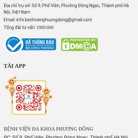
Địa chỉ trụ sở: Số 9, Phố Viên, Phường Đông Ngạc, Thành phố Hà
Nội, Việt Nam
Email:
info.benhvienphuongdong@gmail.com
Tổng đài tư vấn:
19001806
TẢI APP
BỆNH VIỆN ĐA KHOA PHƯƠNG ĐÔNG
ĐC: Số 9, Phố Viên, Phường Đông Ngạc, Thành phố Hà Nội,