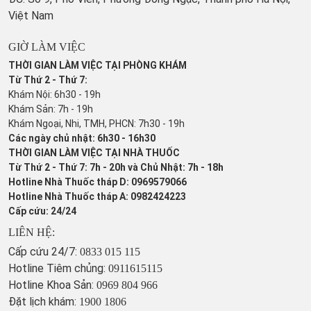
Việt Nam
GIỜ LÀM VIỆC
THỜI GIAN LÀM VIỆC TẠI PHÒNG KHÁM
Từ Thứ 2 - Thứ 7:
Khám Nội: 6h30 - 19h
Khám Sản: 7h - 19h
Khám Ngoại, Nhi, TMH, PHCN: 7h30 - 19h
Các ngày chủ nhật: 6h30 - 16h30
THỜI GIAN LÀM VIỆC TẠI NHÀ THUỐC
Từ Thứ 2 - Thứ 7: 7h - 20h và Chủ Nhật: 7h - 18h
Hotline Nhà Thuốc tháp D: 0969579066
Hotline Nhà Thuốc tháp A: 0982424223
Cấp cứu: 24/24
LIÊN HỆ:
Cấp cứu 24/7:
0833 015 115
Hotline Tiêm chủng:
0911615115
Hotline Khoa Sản:
0969 804 966
Đặt lịch khám:
1900 1806