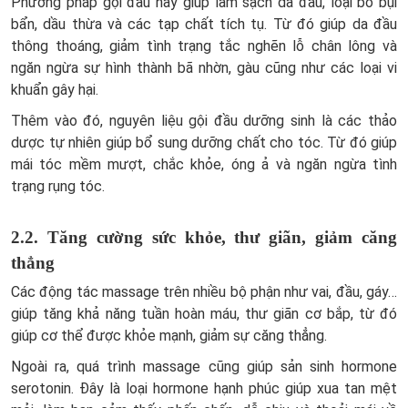
Phương pháp gội đầu này giúp làm sạch da đầu, loại bỏ bụi
bẩn, dầu thừa và các tạp chất tích tụ. Từ đó giúp da đầu
thông thoáng, giảm tình trạng tắc nghẽn lỗ chân lông và
ngăn ngừa sự hình thành bã nhờn, gàu cũng như các loại vi
khuẩn gây hại.
Thêm vào đó, nguyên liệu gội đầu dưỡng sinh là các thảo
dược tự nhiên giúp bổ sung dưỡng chất cho tóc. Từ đó giúp
mái tóc mềm mượt, chắc khỏe, óng ả và ngăn ngừa tình
trạng rụng tóc.
2.2. Tăng cường sức khỏe, thư giãn, giảm căng
thẳng
Các động tác massage trên nhiều bộ phận như vai, đầu, gáy…
giúp tăng khả năng tuần hoàn máu, thư giãn cơ bắp, từ đó
giúp cơ thể được khỏe mạnh, giảm sự căng thẳng.
Ngoài ra, quá trình massage cũng giúp sản sinh hormone
serotonin. Đây là loại hormone hạnh phúc giúp xua tan mệt