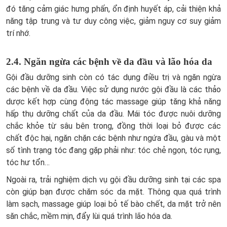
đó tăng cảm giác hưng phấn, ổn định huyết áp, cải thiện khả
năng tập trung và tư duy công việc, giảm nguy cơ suy giảm
trí nhớ.
2.4. Ngăn ngừa các bệnh về da đầu và lão hóa da
Gội đầu dưỡng sinh còn có tác dụng điều trị và ngăn ngừa
các bệnh về da đầu. Việc sử dụng nước gội đầu là các thảo
dược kết hợp cùng động tác massage giúp tăng khả năng
hấp thụ dưỡng chất của da đầu. Mái tóc được nuôi dưỡng
chắc khỏe từ sâu bên trong, đồng thời loại bỏ được các
chất độc hại, ngăn chặn các bệnh như ngứa đầu, gàu và một
số tình trạng tóc đang gặp phải như: tóc chẻ ngọn, tóc rụng,
tóc hư tổn…
Ngoài ra, trải nghiệm dịch vụ gội đầu dưỡng sinh tại các spa
còn giúp bạn được chăm sóc da mặt. Thông qua quá trình
làm sạch, massage giúp loại bỏ tế bào chết, da mặt trở nên
săn chắc, mềm mịn, đẩy lùi quá trình lão hóa da.