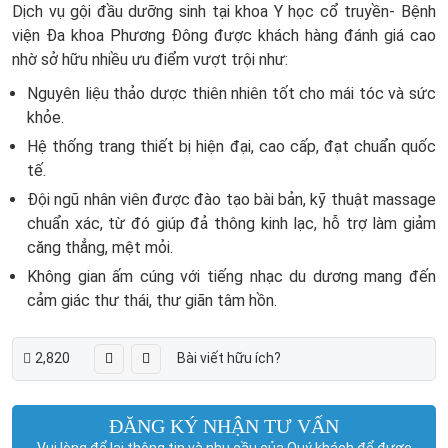
Dịch vụ gội đầu dưỡng sinh tại khoa Y học cổ truyền- Bệnh
viện Đa khoa Phương Đông được khách hàng đánh giá cao
nhờ sở hữu nhiều ưu điểm vượt trội như:
Nguyên liệu thảo dược thiên nhiên tốt cho mái tóc và sức
khỏe.
Hệ thống trang thiết bị hiện đại, cao cấp, đạt chuẩn quốc
tế.
Đội ngũ nhân viên được đào tạo bài bản, kỹ thuật massage
chuẩn xác, từ đó giúp đả thông kinh lạc, hỗ trợ làm giảm
căng thẳng, mệt mỏi.
Không gian ấm cúng với tiếng nhạc du dương mang đến
cảm giác thư thái, thư giãn tâm hồn.
2,820
Bài viết hữu ích?
ĐĂNG KÝ NHẬN TƯ VẤN
Vui lòng để lại thông tin và nhu cầu của Quý khách để được