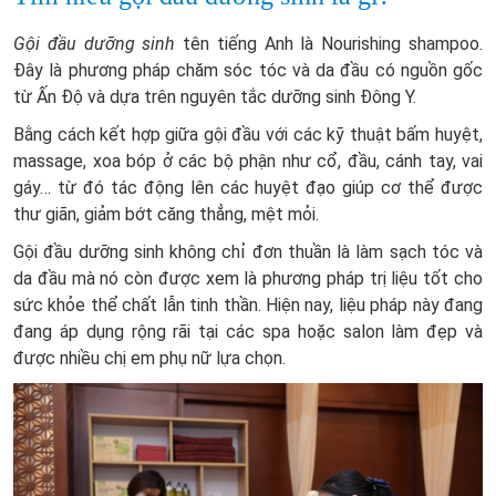
Gội đầu dưỡng sinh
tên tiếng Anh là Nourishing shampoo.
Đây là phương pháp chăm sóc tóc và da đầu có nguồn gốc
từ Ấn Độ và dựa trên nguyên tắc dưỡng sinh Đông Y.
Bằng cách kết hợp giữa gội đầu với các kỹ thuật bấm huyệt,
massage, xoa bóp ở các bộ phận như cổ, đầu, cánh tay, vai
gáy… từ đó tác động lên các huyệt đạo giúp cơ thể được
thư giãn, giảm bớt căng thẳng, mệt mỏi.
Gội đầu dưỡng sinh không chỉ đơn thuần là làm sạch tóc và
da đầu mà nó còn được xem là phương pháp trị liệu tốt cho
sức khỏe thể chất lẫn tinh thần. Hiện nay, liệu pháp này đang
đang áp dụng rộng rãi tại các spa hoặc salon làm đẹp và
được nhiều chị em phụ nữ lựa chọn.