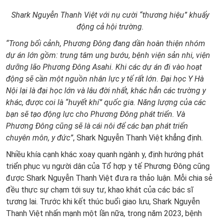
Shark Nguyễn Thanh Việt với nụ cười “thương hiệu” khuấy
động cả hội trường.
“Trong bối cảnh, Phương Đông đang dần hoàn thiện nhóm
dự án lớn gồm: trung tâm ung bướu, bệnh viện sản nhi, viện
dưỡng lão Phương Đông Asahi. Khi các dự án đi vào hoạt
động sẽ cần một nguồn nhân lực y tế rất lớn. Đại học Y Hà
Nội lại là đại học lớn và lâu đời nhất, khác hẳn các trường y
khác, được coi là “huyết khí” quốc gia. Năng lượng của các
bạn sẽ tạo động lực cho Phương Đông phát triển. Và
Phương Đông cũng sẽ là cái nôi để các bạn phát triển
chuyên môn, y đức”
, Shark Nguyễn Thanh Việt khẳng định.
Nhiều khía cạnh khác xoay quanh ngành y, định hướng phát
triển phục vụ người dân của Tổ hợp y tế Phương Đông cũng
được Shark Nguyễn Thanh Việt đưa ra thảo luận. Mỗi chia sẻ
đều thực sự chạm tới suy tư, khao khát của các bác sĩ
tương lai. Trước khi kết thúc buổi giao lưu, Shark Nguyễn
Thanh Việt nhấn mạnh một lần nữa, trong năm 2023, bệnh