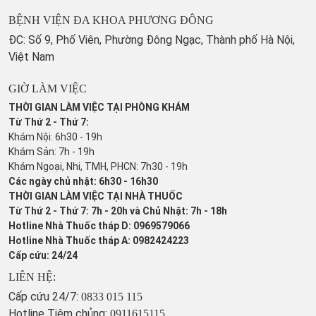
BỆNH VIỆN ĐA KHOA PHƯƠNG ĐÔNG
ĐC: Số 9, Phố Viên, Phường Đông Ngạc, Thành phố Hà Nội,
Việt Nam
GIỜ LÀM VIỆC
THỜI GIAN LÀM VIỆC TẠI PHÒNG KHÁM
Từ Thứ 2 - Thứ 7:
Khám Nội: 6h30 - 19h
Khám Sản: 7h - 19h
Khám Ngoại, Nhi, TMH, PHCN: 7h30 - 19h
Các ngày chủ nhật: 6h30 - 16h30
THỜI GIAN LÀM VIỆC TẠI NHÀ THUỐC
Từ Thứ 2 - Thứ 7: 7h - 20h và Chủ Nhật: 7h - 18h
Hotline Nhà Thuốc tháp D: 0969579066
Hotline Nhà Thuốc tháp A: 0982424223
Cấp cứu: 24/24
LIÊN HỆ:
Cấp cứu 24/7:
0833 015 115
Hotline Tiêm chủng:
0911615115