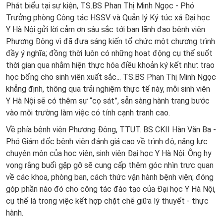
Phát biểu tại sự kiện, TS.BS Phan Thị Minh Ngọc - Phó
Trưởng phòng Công tác HSSV và Quản lý Ký túc xá Đại học
Y Hà Nội gửi lời cảm ơn sâu sắc tới ban lãnh đạo bệnh viện
Phương Đông vì đã đưa sáng kiến tổ chức một chương trình
đầy ý nghĩa; đồng thời luôn có những hoạt động cụ thể suốt
thời gian qua nhằm hiện thực hóa điều khoản ký kết như: trao
học bổng cho sinh viên xuất sắc... TS.BS Phan Thị Minh Ngọc
khẳng định, thông qua trải nghiệm thực tế này, mỗi sinh viên
Y Hà Nội sẽ có thêm sự “cọ sát”, sẵn sàng hành trang bước
vào môi trường làm việc có tính cạnh tranh cao.
Về phía bệnh viện Phương Đông, TTUT. BS CKII Hàn Văn Bạ -
Phó Giám đốc bệnh viện đánh giá cao về trình độ, năng lực
chuyên môn của học viên, sinh viên Đại học Y Hà Nội. Ông hy
vọng rằng buổi gặp gỡ sẽ cung cấp thêm góc nhìn trực quan
về các khoa, phòng ban, cách thức vận hành bệnh viện; đóng
góp phần nào đó cho công tác đào tạo của Đại học Y Hà Nội,
cụ thể là trong việc kết hợp chặt chẽ giữa lý thuyết - thực
hành.