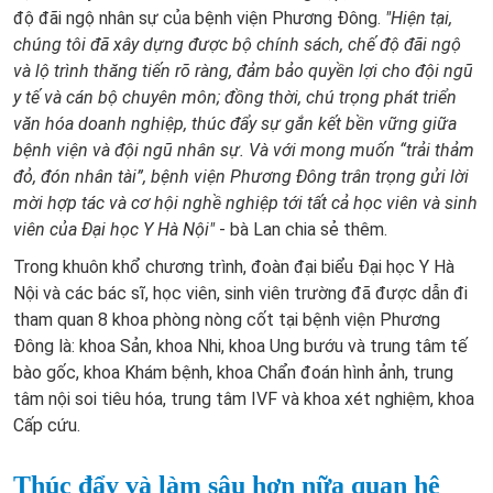
độ đãi ngộ nhân sự của bệnh viện Phương Đông.
"Hiện tại,
chúng tôi đã xây dựng được bộ chính sách, chế độ đãi ngộ
và lộ trình thăng tiến rõ ràng, đảm bảo quyền lợi cho đội ngũ
y tế và cán bộ chuyên môn; đồng thời, chú trọng phát triển
văn hóa doanh nghiệp, thúc đẩy sự gắn kết bền vững giữa
bệnh viện và đội ngũ nhân sự. Và với mong muốn “trải thảm
đỏ, đón nhân tài”, bệnh viện Phương Đông trân trọng gửi lời
mời hợp tác và cơ hội nghề nghiệp tới tất cả học viên và sinh
viên của Đại học Y Hà Nội"
- bà Lan chia sẻ thêm.
Trong khuôn khổ chương trình, đoàn đại biểu Đại học Y Hà
Nội và các bác sĩ, học viên, sinh viên trường đã được dẫn đi
tham quan 8 khoa phòng nòng cốt tại bệnh viện Phương
Đông là: khoa Sản, khoa Nhi, khoa Ung bướu và trung tâm tế
bào gốc, khoa Khám bệnh, khoa Chẩn đoán hình ảnh, trung
tâm nội soi tiêu hóa, trung tâm IVF và khoa xét nghiệm, khoa
Cấp cứu.
Thúc đẩy và làm sâu hơn nữa quan hệ