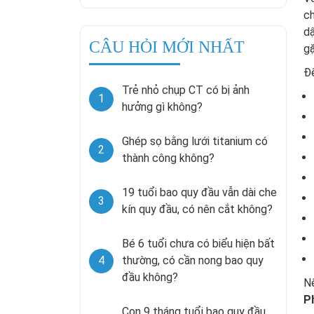
ch
dậ
CÂU HỎI MỚI NHẤT
gặ
Để
Trẻ nhỏ chụp CT có bị ảnh
1
hưởng gì không?
Ghép sọ bằng lưới titanium có
2
thành công không?
19 tuổi bao quy đầu vẫn dài che
3
kín quy đầu, có nên cắt không?
Bé 6 tuổi chưa có biểu hiện bất
4
thường, có cần nong bao quy
đầu không?
Nế
P
Con 9 tháng tuổi bao quy đầu