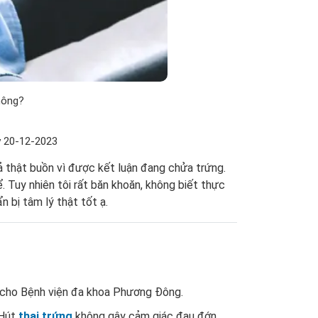
hông?
y 20-12-2023
uả thật buồn vì được kết luận đang chửa trứng.
. Tuy nhiên tôi rất băn khoăn, không biết thực
n bị tâm lý thật tốt ạ.
 cho Bệnh viện đa khoa Phương Đông.
 Hút
thai trứng
không gây cảm giác đau đớn