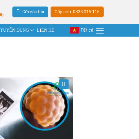
Gửi câu hỏi
Cấp cứu: 0833 015 115
06
Tất cả
TUYỂN DỤNG
LIÊN HỆ