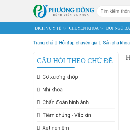
DỊCH VỤ Y TẾ
CHUYÊN KHOA
ĐỘI NGŨ BÁ
Trang chủ
Hỏi đáp chuyên gia
Sản phụ khoa
H
CÂU HỎI THEO CHỦ ĐỀ
Cơ xương khớp
Nhi khoa
Chẩn đoán hình ảnh
Tiêm chủng - Vắc xin
Xét nghiệm