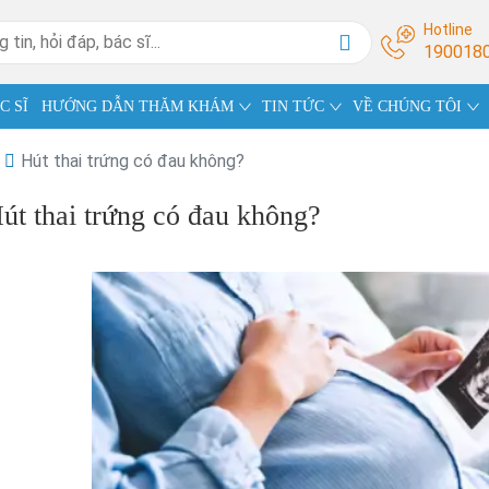
Hotline
190018
C SĨ
HƯỚNG DẪN THĂM KHÁM
TIN TỨC
VỀ CHÚNG TÔI
Hút thai trứng có đau không?
út thai trứng có đau không?