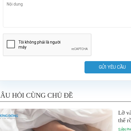
GỬI YÊU CẦU
ÂU HỎI CÙNG CHỦ ĐỀ
Lỡ và
thế r
SẢN P