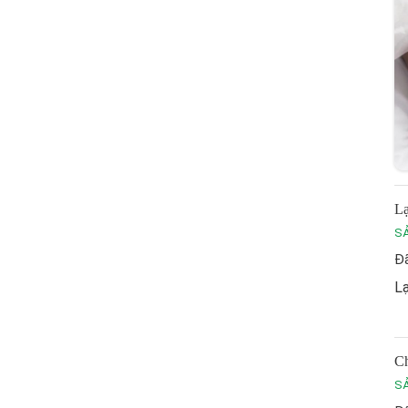
Lạ
S
Đã
Lạ
Ch
S