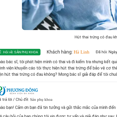
Hút thai trứng có đau k
Khách hàng:
Hà Linh
Đã hỏi: Ngà
Hỏi về:
SẢN PHỤ KHOA
ào bác sĩ, tôi phát hiện mình có thai và đi kiểm tra nhưng kết q
nh viện khuyến cáo tôi thực hiện hút thai trứng để bảo vệ cơ thể
ện hút thai trứng có đau không? Mong bác sĩ giải đáp để tôi chuẩ
 trả lời / Chủ đề:
Sản phụ khoa
hào bạn! Cảm ơn bạn đã tin tưởng và gửi thắc mắc của mình đến
i câu hỏi của bạn chúng tôi xin được tư vấn và giải đáp như sau: