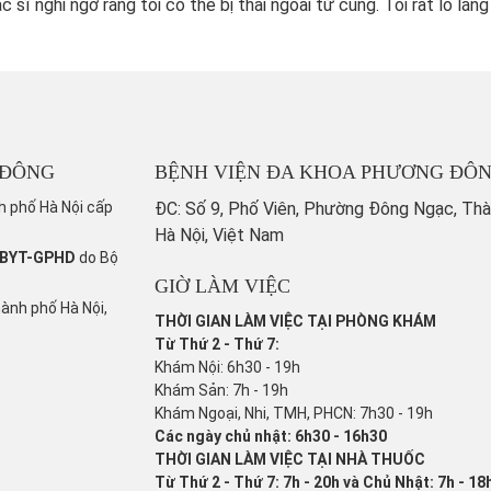
c sĩ nghi ngờ rằng tôi có thể bị thai ngoài tử cung. Tôi rất lo lắng 
 ĐÔNG
BỆNH VIỆN ĐA KHOA PHƯƠNG ĐÔ
h phố Hà Nội cấp
ĐC: Số 9, Phố Viên, Phường Đông Ngạc, Th
Hà Nội, Việt Nam
/BYT-GPHD
do Bộ
GIỜ LÀM VIỆC
hành phố Hà Nội,
THỜI GIAN LÀM VIỆC TẠI PHÒNG KHÁM
Từ Thứ 2 - Thứ 7:
Khám Nội: 6h30 - 19h
Khám Sản: 7h - 19h
Khám Ngoại, Nhi, TMH, PHCN: 7h30 - 19h
Các ngày chủ nhật: 6h30 - 16h30
THỜI GIAN LÀM VIỆC TẠI NHÀ THUỐC
Từ Thứ 2 - Thứ 7: 7h - 20h và Chủ Nhật: 7h - 18