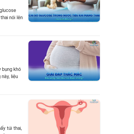
 glucose
thai nói lên
y bụng khó
này, liệu
y túi thai,