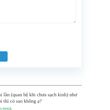
i lần (quan hệ khi chưa sạch kinh) như
ồi thì có sao không ạ?
HỤ KHOA