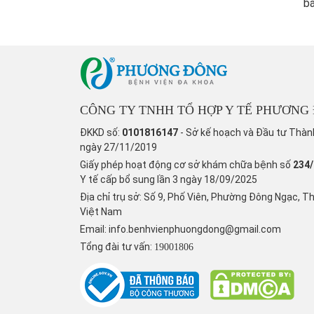
bá
CÔNG TY TNHH TỔ HỢP Y TẾ PHƯƠNG
ĐKKD số:
0101816147
- Sở kế hoạch và Đầu tư Thàn
ngày 27/11/2019
Giấy phép hoạt động cơ sở khám chữa bệnh số
234
Y tế cấp bổ sung lần 3 ngày 18/09/2025
Địa chỉ trụ sở: Số 9, Phố Viên, Phường Đông Ngạc, T
Việt Nam
Email:
info.benhvienphuongdong@gmail.com
Tổng đài tư vấn:
19001806