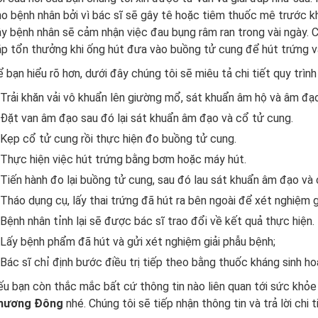
o bệnh nhân bởi vì bác sĩ sẽ gây tê hoặc tiêm thuốc mê trước khi 
y bệnh nhân sẽ cảm nhận việc đau bụng râm ran trong vài ngày. Cả
p tổn thưởng khi ống hút đưa vào buồng tử cung để hút trứng và
 bạn hiểu rõ hơn, dưới đây chúng tôi sẽ miêu tả chi tiết quy trình
Trải khăn vải vô khuẩn lên giường mổ, sát khuẩn âm hộ và âm đạ
Đặt van âm đạo sau đó lại sát khuẩn âm đạo và cổ tử cung.
Kẹp cổ tử cung rồi thực hiện đo buồng tử cung.
Thực hiện việc hút trứng bằng bơm hoặc máy hút.
Tiến hành đo lại buồng tử cung, sau đó lau sát khuẩn âm đạo và
Tháo dụng cụ, lấy thai trứng đã hút ra bên ngoài để xét nghiệm g
Bệnh nhân tỉnh lại sẽ được bác sĩ trao đổi về kết quả thực hiện
Lấy bệnh phẩm đã hút và gửi xét nghiệm giải phẫu bệnh;
Bác sĩ chỉ định bước điều trị tiếp theo bằng thuốc kháng sinh h
u bạn còn thắc mắc bất cứ thông tin nào liên quan tới sức khỏe 
hương Đông
nhé. Chúng tôi sẽ tiếp nhận thông tin và trả lời chi 