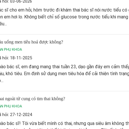
 hỏi: 03-06-2026
c sĩ cho em hỏi, hôm trước đi khám thai bác sĩ nói nước tiểu có
n em hơi lo. Không biết chỉ số glucose trong nước tiểu khi mang 
ều...
u uống men tiêu hoá được không?
ẢN PHỤ KHOA
 hỏi: 18-11-2025
ào bác sĩ, em đang mang thai tuần 23, dạo gần đây em cảm thấ
ịu, khó tiêu. Em định sử dụng men tiêu hóa để cải thiện tình trạng 
...
ai ngoài tử cung có tim thai không?
ẢN PHỤ KHOA
 hỏi: 27-12-2024
ào bác sĩ! Tôi vừa biết mình có thai, nhưng qua siêu âm không thấ