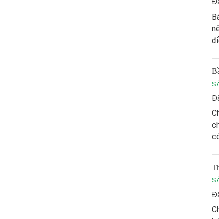
Đã
Bá
nê
đi
Bầ
S
Đã
Ch
ch
có
Th
S
Đã
Ch