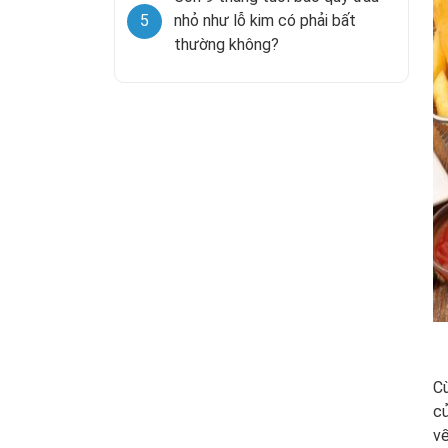
5
nhỏ như lỗ kim có phải bất
thường không?
Cù
củ
vế