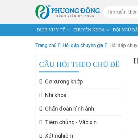
DỊCH VỤ Y TẾ
CHUYÊN KHOA
ĐỘI NGŨ BÁ
Trang chủ
Hỏi đáp chuyên gia
Hỏi đáp chuy
H
CÂU HỎI THEO CHỦ ĐỀ
Cơ xương khớp
Nhi khoa
Chẩn đoán hình ảnh
Tiêm chủng - Vắc xin
Xét nghiệm