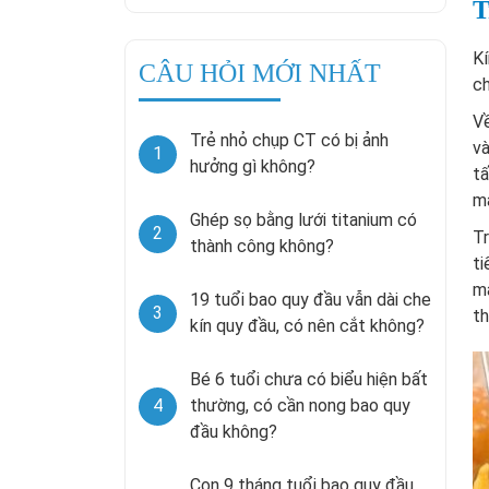
T
K
CÂU HỎI MỚI NHẤT
ch
Về
Trẻ nhỏ chụp CT có bị ảnh
và
1
hưởng gì không?
tấ
má
Ghép sọ bằng lưới titanium có
2
Tr
thành công không?
ti
mạ
19 tuổi bao quy đầu vẫn dài che
3
th
kín quy đầu, có nên cắt không?
Bé 6 tuổi chưa có biểu hiện bất
4
thường, có cần nong bao quy
đầu không?
Con 9 tháng tuổi bao quy đầu