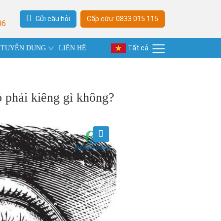
Gửi câu hỏi
Cấp cứu: 0833 015 115
06
Tất cả
TUYỂN DỤNG
LIÊN HỆ
 phải kiêng gì không?