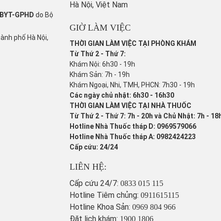
Hà Nội, Việt Nam
/BYT-GPHD
do Bộ
GIỜ LÀM VIỆC
hành phố Hà Nội,
THỜI GIAN LÀM VIỆC TẠI PHÒNG KHÁM
Từ Thứ 2 - Thứ 7:
Khám Nội: 6h30 - 19h
Khám Sản: 7h - 19h
Khám Ngoại, Nhi, TMH, PHCN: 7h30 - 19h
Các ngày chủ nhật: 6h30 - 16h30
THỜI GIAN LÀM VIỆC TẠI NHÀ THUỐC
Từ Thứ 2 - Thứ 7: 7h - 20h và Chủ Nhật: 7h - 18
Hotline Nhà Thuốc tháp D: 0969579066
Hotline Nhà Thuốc tháp A: 0982424223
Cấp cứu: 24/24
LIÊN HỆ:
Cấp cứu 24/7:
0833 015 115
Hotline Tiêm chủng:
0911615115
Hotline Khoa Sản:
0969 804 966
Đặt lịch khám:
1900 1806