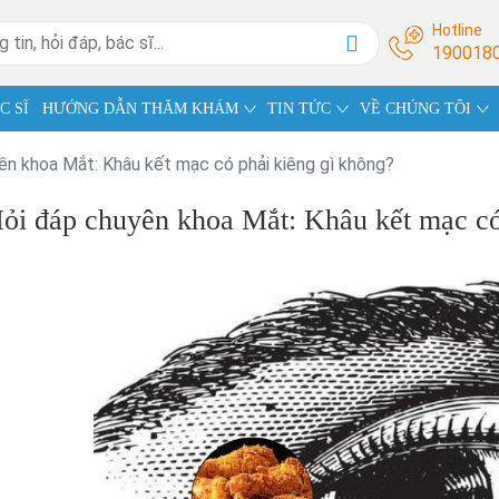
Hotline
190018
C SĨ
HƯỚNG DẪN THĂM KHÁM
TIN TỨC
VỀ CHÚNG TÔI
ên khoa Mắt: Khâu kết mạc có phải kiêng gì không?
ỏi đáp chuyên khoa Mắt: Khâu kết mạc có