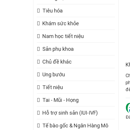
Tiêu hóa
Khám sức khỏe
Nam học tiết niệu
Sản phụ khoa
Chủ đề khác
K
Ung bướu
Ch
ph
Tiết niệu
để
Tai - Mũi - Họng
Hỗ trợ sinh sản (IUI-IVF)
Đã
Tế bào gốc & Ngân Hàng Mô