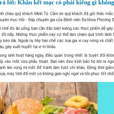
rả lời: Khâu kết mạc có phải kiêng gì khôn
ính chào quý khách Minh Tú. Cảm ơn quý khách đã gửi thắc mắ
uyên mục Hỏi - Đáp chuyên gia của Bệnh viện Đa khoa Phương Đôn
 chế độ ăn uống, bạn cần đặc biệt kiêng các thực phẩm dễ gây kí
 đồ nếp. Những thực phẩm này có thể làm chậm quá trình lành 
y kéo dài. Ngoài ra, hãy hạn chế các loại gia vị cay nóng và chấ
u, gây xuất huyết tại vị trí khâu.
ong sinh hoạt hàng ngày, điều quan trọng nhất là tuyệt đối kh
ếp vào mắt vừa phẫu thuật. Bạn nên đeo kính bảo hộ khi ra ngo
nh lên vùng mi mắt để tránh làm tuột chỉ khâu. Đồng thời giảm 
oại, máy tính để mắt có không gian nghỉ ngơi và hồi phục tốt nhấ