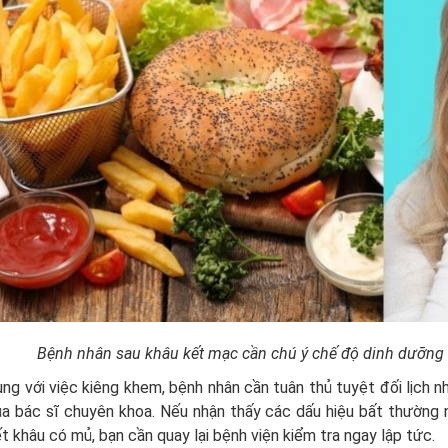
Bệnh nhân sau khâu kết mạc cần chú ý chế độ dinh dưỡng và
ng với việc kiêng khem, bệnh nhân cần tuân thủ tuyệt đối lịch n
a bác sĩ chuyên khoa. Nếu nhận thấy các dấu hiệu bất thường 
t khâu có mủ, bạn cần quay lại bệnh viện kiểm tra ngay lập tức.