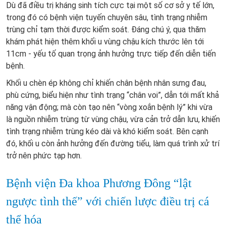
Dù đã điều trị kháng sinh tích cực tại một số cơ sở y tế lớn,
trong đó có bệnh viện tuyến chuyên sâu, tình trạng nhiễm
trùng chỉ tạm thời được kiểm soát. Đáng chú ý, qua thăm
khám phát hiện thêm khối u vùng chậu kích thước lên tới
11cm - yếu tố quan trọng ảnh hưởng trực tiếp đến diễn tiến
bệnh.
Khối u chèn ép không chỉ khiến chân bệnh nhân sưng đau,
phù cứng, biểu hiện như tình trạng “chân voi”, dẫn tới mất khả
năng vận động; mà còn tạo nên “vòng xoắn bệnh lý” khi vừa
là nguồn nhiễm trùng từ vùng chậu, vừa cản trở dẫn lưu, khiến
tình trạng nhiễm trùng kéo dài và khó kiểm soát. Bên cạnh
đó, khối u còn ảnh hưởng đến đường tiểu, làm quá trình xử trí
trở nên phức tạp hơn.
Bệnh viện Đa khoa Phương Đông “lật
ngược tình thế” với chiến lược điều trị cá
thể hóa