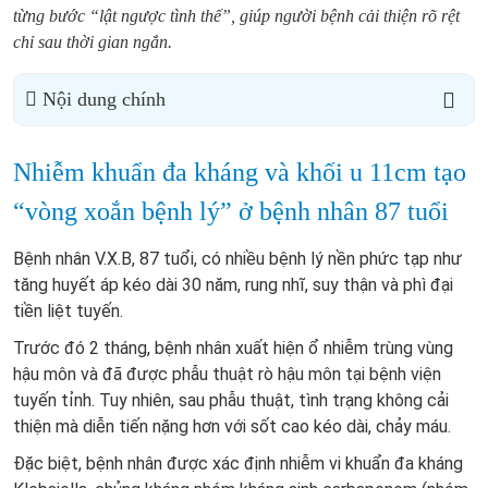
từng bước “lật ngược tình thế”, giúp người bệnh cải thiện rõ rệt
chỉ sau thời gian ngắn.
Nội dung chính
Nhiễm khuẩn đa kháng và khối u 11cm tạo
“vòng xoắn bệnh lý” ở bệnh nhân 87 tuổi
Bệnh nhân V.X.B, 87 tuổi, có nhiều bệnh lý nền phức tạp như
tăng huyết áp kéo dài 30 năm, rung nhĩ, suy thận và phì đại
tiền liệt tuyến.
Trước đó 2 tháng, bệnh nhân xuất hiện ổ nhiễm trùng vùng
hậu môn và đã được phẫu thuật rò hậu môn tại bệnh viện
tuyến tỉnh. Tuy nhiên, sau phẫu thuật, tình trạng không cải
thiện mà diễn tiến nặng hơn với sốt cao kéo dài, chảy máu.
Đặc biệt, bệnh nhân được xác định nhiễm vi khuẩn đa kháng