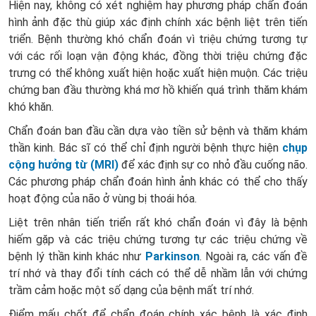
Hiện nay, không có xét nghiệm hay phương pháp chẩn đoán
hình ảnh đặc thù giúp xác định chính xác bệnh liệt trên tiến
triển. Bệnh thường khó chẩn đoán vì triệu chứng tương tự
với các rối loạn vận động khác, đồng thời triệu chứng đặc
trưng có thể không xuất hiện hoặc xuất hiện muộn. Các triệu
chứng ban đầu thường khá mơ hồ khiến quá trình thăm khám
khó khăn.
Chẩn đoán ban đầu cần dựa vào tiền sử bệnh và thăm khám
thần kinh. Bác sĩ có thể chỉ định người bệnh thực hiện
chụp
cộng hưởng từ (MRI)
để xác định sự co nhỏ đầu cuống não.
Các phương pháp chẩn đoán hình ảnh khác có thể cho thấy
hoạt động của não ở vùng bị thoái hóa.
Liệt trên nhân tiến triển rất khó chẩn đoán vì đây là bệnh
hiếm gặp và các triệu chứng tương tự các triệu chứng về
bệnh lý thần kinh khác như
Parkinson
. Ngoài ra, các vấn đề
trí nhớ và thay đổi tính cách có thể dễ nhầm lẫn với chứng
trầm cảm hoặc một số dạng của bệnh mất trí nhớ.
Điểm mấu chốt để chẩn đoán chính xác bệnh là xác định