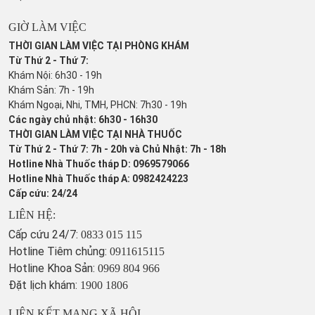
GIỜ LÀM VIỆC
THỜI GIAN LÀM VIỆC TẠI PHÒNG KHÁM
Từ Thứ 2 - Thứ 7:
Khám Nội: 6h30 - 19h
Khám Sản: 7h - 19h
Khám Ngoại, Nhi, TMH, PHCN: 7h30 - 19h
Các ngày chủ nhật: 6h30 - 16h30
THỜI GIAN LÀM VIỆC TẠI NHÀ THUỐC
Từ Thứ 2 - Thứ 7: 7h - 20h và Chủ Nhật: 7h - 18h
Hotline Nhà Thuốc tháp D: 0969579066
Hotline Nhà Thuốc tháp A: 0982424223
Cấp cứu: 24/24
LIÊN HỆ:
Cấp cứu 24/7:
0833 015 115
Hotline Tiêm chủng:
0911615115
Hotline Khoa Sản:
0969 804 966
Đặt lịch khám:
1900 1806
LIÊN KẾT MẠNG XÃ HỘI