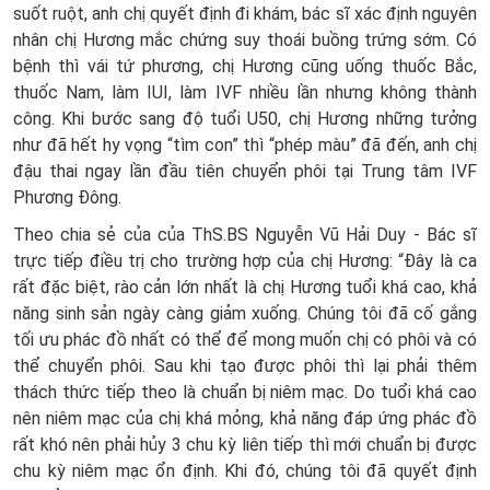
suốt ruột, anh chị quyết định đi khám, bác sĩ xác định nguyên
nhân chị Hương mắc chứng suy thoái buồng trứng sớm. Có
bệnh thì vái tứ phương, chị Hương cũng uống thuốc Bắc,
thuốc Nam, làm IUI, làm IVF nhiều lần nhưng không thành
công. Khi bước sang độ tuổi U50, chị Hương những tưởng
như đã hết hy vọng “tìm con” thì “phép màu” đã đến, anh chị
đậu thai ngay lần đầu tiên chuyển phôi tại Trung tâm IVF
Phương Đông.
Theo chia sẻ của của ThS.BS Nguyễn Vũ Hải Duy - Bác sĩ
trực tiếp điều trị cho trường hợp của chị Hương: “Đây là ca
rất đặc biệt, rào cản lớn nhất là chị Hương tuổi khá cao, khả
năng sinh sản ngày càng giảm xuống. Chúng tôi đã cố gắng
tối ưu phác đồ nhất có thể để mong muốn chị có phôi và có
thể chuyển phôi. Sau khi tạo được phôi thì lại phải thêm
thách thức tiếp theo là chuẩn bị niêm mạc. Do tuổi khá cao
nên niêm mạc của chị khá mỏng, khả năng đáp ứng phác đồ
rất khó nên phải hủy 3 chu kỳ liên tiếp thì mới chuẩn bị được
chu kỳ niêm mạc ổn định. Khi đó, chúng tôi đã quyết định