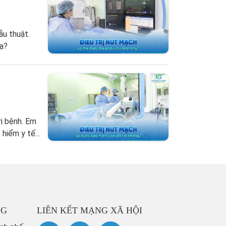
ẫu thuật.
 ạ?
rị bệnh. Em
hiểm y tế...
NG
LIÊN KẾT MẠNG XÃ HỘI