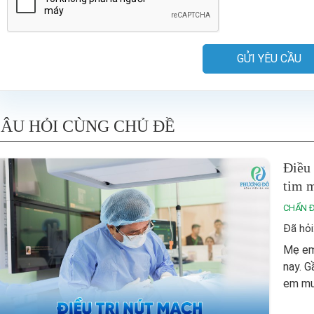
GỬI YÊU CẦU
ÂU HỎI CÙNG CHỦ ĐỀ
Điều 
tim 
CHẨN 
Đã hỏi
Mẹ em 
nay. G
em muố