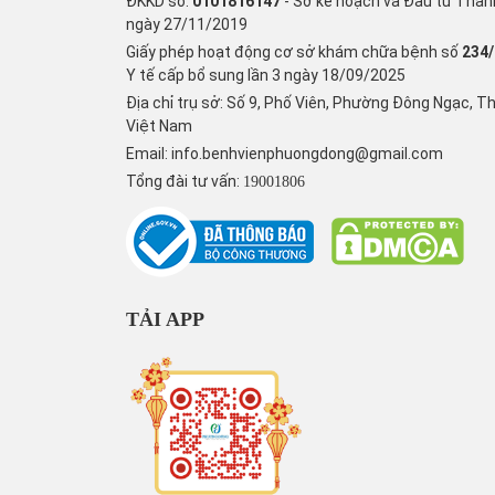
ĐKKD số:
0101816147
- Sở kế hoạch và Đầu tư Thàn
ngày 27/11/2019
Giấy phép hoạt động cơ sở khám chữa bệnh số
234
Y tế cấp bổ sung lần 3 ngày 18/09/2025
Địa chỉ trụ sở: Số 9, Phố Viên, Phường Đông Ngạc, T
Việt Nam
Email:
info.benhvienphuongdong@gmail.com
Tổng đài tư vấn:
19001806
TẢI APP