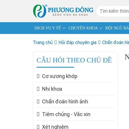
DỊCH VỤ Y TẾ
CHUYÊN KHOA
ĐỘI NGŨ BÁ
Trang chủ
Hỏi đáp chuyên gia
Chẩn đoán hì
N
CÂU HỎI THEO CHỦ ĐỀ
Cơ xương khớp
Nhi khoa
Chẩn đoán hình ảnh
Tiêm chủng - Vắc xin
Xét nghiệm