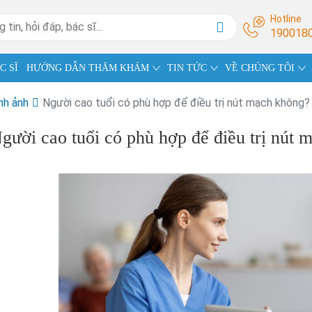
Hotline
190018
C SĨ
HƯỚNG DẪN THĂM KHÁM
TIN TỨC
VỀ CHÚNG TÔI
nh ảnh
Người cao tuổi có phù hợp để điều trị nút mạch không?
gười cao tuổi có phù hợp để điều trị nút