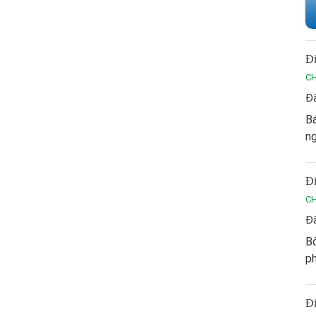
Đi
C
Đã
Bá
ng
Đi
C
Đã
Bố
ph
Đi