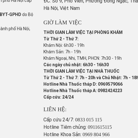
h phố Hà Nội cấp
ĐC: Số 9, Phố Viên, Phường Đông Ngạc, Th
Hà Nội, Việt Nam
/BYT-GPHD
do Bộ
GIỜ LÀM VIỆC
hành phố Hà Nội,
THỜI GIAN LÀM VIỆC TẠI PHÒNG KHÁM
Từ Thứ 2 - Thứ 7:
Khám Nội: 6h30 - 19h
Khám Sản: 7h - 19h
Khám Ngoại, Nhi, TMH, PHCN: 7h30 - 19h
Các ngày chủ nhật: 6h30 - 16h30
THỜI GIAN LÀM VIỆC TẠI NHÀ THUỐC
Từ Thứ 2 - Thứ 7: 7h - 20h và Chủ Nhật: 7h - 18
Hotline Nhà Thuốc tháp D: 0969579066
Hotline Nhà Thuốc tháp A: 0982424223
Cấp cứu: 24/24
LIÊN HỆ:
Cấp cứu 24/7:
0833 015 115
Hotline Tiêm chủng:
0911615115
Hotline Khoa Sản:
0969 804 966