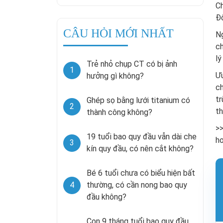
C
Đô
CÂU HỎI MỚI NHẤT
Ng
ch
lý
Trẻ nhỏ chụp CT có bị ảnh
1
Ưu
hưởng gì không?
ch
t
Ghép sọ bằng lưới titanium có
2
th
thành công không?
>
19 tuổi bao quy đầu vẫn dài che
h
3
kín quy đầu, có nên cắt không?
Bé 6 tuổi chưa có biểu hiện bất
4
thường, có cần nong bao quy
đầu không?
Con 9 tháng tuổi bao quy đầu