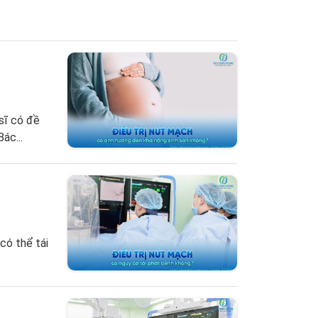
sĩ có đề
ác...
có thể tái