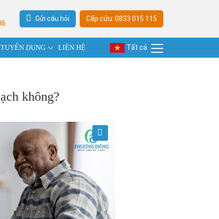
Gửi câu hỏi
Cấp cứu: 0833 015 115
06
Tất cả
TUYỂN DỤNG
LIÊN HỆ
 mạch không?