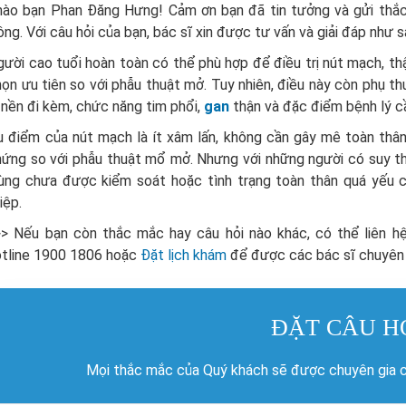
hào bạn Phan Đăng Hưng! Cảm ơn bạn đã tin tưởng và gửi thắ
ng. Với câu hỏi của bạn, bác sĩ xin được tư vấn và giải đáp như s
ười cao tuổi hoàn toàn có thể phù hợp để điều trị nút mạch, th
ọn ưu tiên so với phẫu thuật mở. Tuy nhiên, điều này còn phụ 
 nền đi kèm, chức năng tim phổi,
gan
thận và đặc điểm bệnh lý cầ
 điểm của nút mạch là ít xâm lấn, không cần gây mê toàn thân,
ứng so với phẫu thuật mổ mở. Nhưng với những người có suy th
rùng chưa được kiểm soát hoặc tình trạng toàn thân quá yếu 
iệp.
>>
Nếu
bạn còn thắc mắc hay câu hỏi nào khác, có thể liên 
otline
1900 1806
hoặc
Đặt lịch khám
để được các bác sĩ chuyên
ĐẶT CÂU H
Mọi thắc mắc của Quý khách sẽ được chuyên gia củ