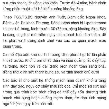
sụt cân nhanh, ăn uống khó khăn. Trước đó 4 năm, bệnh nhân
từng phẫu thuật cắt bỏ khối u nặng khoảng 6kg.
Theo PGS.TS.BS Nguyễn Anh Tuấn, Giám đốc Ngoại khoa,
Bệnh viện Đa khoa Phương Đông, bệnh nhân bị Liposarcoma
tái phát ổ bụng, kích thước 30x25cm, nặng khoảng 5kg. Đây
là dạng ung thư mô mềm nguy hiểm, phát triển âm thầm, dễ
tái phát và thường dính chặt vào các cơ quan, mạch máu
quan trọng.
Ca mổ đặc biệt khó do tình trạng dính phức tạp từ lần phẫu
thuật trước. Khối u ôm chặt thận và niệu quản phải, đẩy tụy,
tá tràng, ruột non và đại tràng lệch hoàn toàn sang phải,
đồng thời dính sát thành bụng sau và tĩnh mạch chủ dưới.
Các bác sĩ cho biết hệ thống mạch máu quanh khối u tăng
sinh dày đặc, nguy cơ chảy máu rất cao. Chỉ một sai sót nhỏ
trong quá trình bóc tách cũng có thể gây tổn thương tĩnh
mạch chủ bụng hoặc cuống mạch thận, đe dọa tính mạng
người bệnh ngay trên bàn mổ.