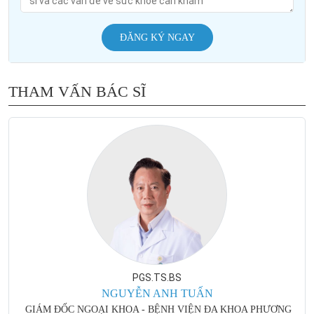
ĐĂNG KÝ NGAY
THAM VẤN BÁC SĨ
PGS.TS.BS
NGUYỄN ANH TUẤN
GIÁM ĐỐC NGOẠI KHOA - BỆNH VIỆN ĐA KHOA PHƯƠNG