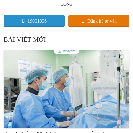
ĐÔNG
19001806
Đăng ký tư vấn
BÀI VIẾT MỚI