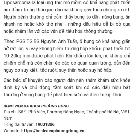
Liposarcoma là loại ung thư mô mềm có khả năng phát triển
âm thầm trong thời gian dài mà không gây triệu chứng rõ rệt.
Người bệnh thường chỉ cảm thấy bụng to dần, nặng bụng, ăn
nhanh no hoặc khó thở nhẹ - những dấu hiệu dễ bị bỏ qua
hoặc nhầm lẫn với các vấn đề tiêu hóa thông thường.
Theo PGS.TS.BS Nguyễn Anh Tuấn, ổ bụng có khả năng giãn
nở rất lớn, vì vậy không hiếm trường hợp khối u phát triển tới
10-20kg mới được phát hiện. Khi khối u lớn lên, nó không chỉ
chiếm chỗ mà còn chèn ép các cơ quan quan trọng, dẫn đến
nguy cơ suy kiệt, tắc ruột, suy thận hoặc suy hô hấp.
Các bác sĩ khuyến cáo người dân nên thăm khám sức khỏe
định kỳ và chủ động tầm soát khi có các dấu hiệu bất
thường ở vùng bụng để phát hiện sớm và điều trị kịp thời.
BỆNH VIỆN ĐA KHOA PHƯƠNG ĐÔNG
Địa chỉ: Số 9, Phố Viên, Phường Đông Ngạc, Thành phố Hà Nội, Việt
Nam
Tổng đài tư vấn:
19001806
Website:
https://benhvienphuongdong.vn