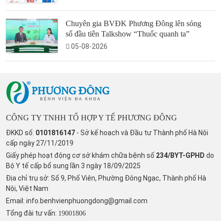
Chuyên gia BVĐK Phương Đông lên sóng
số đầu tiên Talkshow “Thuốc quanh ta”
05-08-2026
CÔNG TY TNHH TỔ HỢP Y TẾ PHƯƠNG ĐÔNG
ĐKKD số:
0101816147
- Sở kế hoạch và Đầu tư Thành phố Hà Nội
cấp ngày 27/11/2019
Giấy phép hoạt động cơ sở khám chữa bệnh số
234/BYT-GPHD
do
Bộ Y tế cấp bổ sung lần 3 ngày 18/09/2025
Địa chỉ trụ sở: Số 9, Phố Viên, Phường Đông Ngạc, Thành phố Hà
Nội, Việt Nam
Email:
info.benhvienphuongdong@gmail.com
Tổng đài tư vấn:
19001806