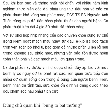
Sau khi bàn bạc và thống nhất hội chẩn, với nhiều năm kinh
nghiệm thực hiện các đại phẫu ung thư tiêu hóa và các ca
phẫu thuật khó vùng sau phúc mạc, PGS.TS.BS Nguyễn Anh
Tuấn cùng ekip đã tiến hành phẫu thuật cho người bệnh. Ca
phẫu thuật kéo dài 4 giờ 30 phút đã thành công.
Với sự phối hợp nhịp nhàng của các chuyên khoa cùng sự chủ
động kiểm soát mạch máu ngay từ đầu, ê-kíp đã bóc tách
trọn vẹn toàn bộ khối u, bao gồm cả những phần u len lỏi sâu
trong khoang sau phúc mạc, nhưng vẫn bảo tồn được hoàn
toàn thận phải và các mạch máu lớn quan trọng.
Ca đại phẫu này được ví như cuộc chiến đầy áp lực với một
bệnh lý có nguy cơ tái phát rất cao, liên quan trực tiếp đến
nhiều cơ quan sống còn trong ổ bụng của người bệnh. Hiện,
bệnh nhân đã tỉnh táo, sức khỏe ổn định và đang được theo
dõi, chăm sóc hậu phẫu tích cực.
Đừng chủ quan khi "bụng to bất thường"