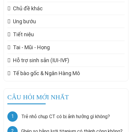
Chủ đề khác
Ung bướu
Tiết niệu
Tai - Mũi - Họng
Hỗ trợ sinh sản (IUI-IVF)
Tế bào gốc & Ngân Hàng Mô
CÂU HỎI MỚI NHẤT
1
Trẻ nhỏ chụp CT có bị ảnh hưởng gì không?
2
Ghép sọ bằng lưới titanium có thành công không?