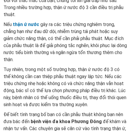
Đối với thắc mắc của bạn, chúng tôi xin giải đáp như sau:
Trong nhiều trường hợp, thận ứ nước độ 3 cần điều trị phẫu
thuật.
Nếu
thận ứ nước
gây ra các triệu chứng nghiêm trọng,
chẳng hạn như đau dữ dội, nhiễm trùng tái phát hoặc suy
giảm chức năng thận, có thể cần phải phẫu thuật. Mục đích
của phẫu thuật là để giải phóng tắc nghẽn, khôi phục lại dòng
nước tiểu bình thường và ngăn ngừa tổn thương thêm cho
thận.
Tuy nhiên, trong một số trường hợp, thận ứ nước độ 3 có
thể không cần can thiệp phẫu thuật ngay lập tức. Nếu các
triệu chứng nhẹ hoặc không có và chức năng thận vẫn hoạt
động, bác sĩ có thể lựa chọn phương pháp điều trị khác. Lúc
này, bệnh nhân có thể uống thuốc điều trị, thay đổi thói quen
sinh hoạt và được kiểm tra thường xuyên.
Để biết tình trạng bố bạn có cần phẫu thuật không bạn nên
đưa bác đến
bệnh viện đa khoa Phương Đông
để khám và
nhận tư vấn. Các chuyên gia sẽ căn cứ vào tình trạng thận ứ,