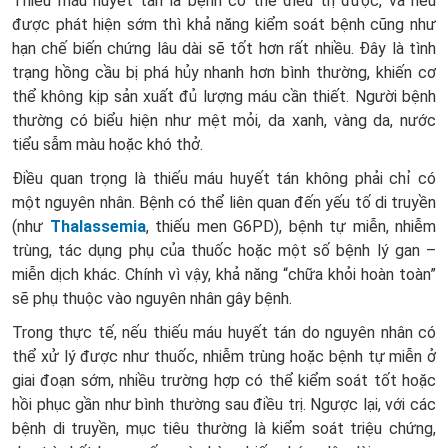
Thiếu máu huyết tán là bệnh có thể điều trị được, và nếu
được phát hiện sớm thì khả năng kiểm soát bệnh cũng như
hạn chế biến chứng lâu dài sẽ tốt hơn rất nhiều. Đây là tình
trạng hồng cầu bị phá hủy nhanh hơn bình thường, khiến cơ
thể không kịp sản xuất đủ lượng máu cần thiết. Người bệnh
thường có biểu hiện như mệt mỏi, da xanh, vàng da, nước
tiểu sẫm màu hoặc khó thở.
Điều quan trọng là thiếu máu huyết tán không phải chỉ có
một nguyên nhân. Bệnh có thể liên quan đến yếu tố di truyền
(như
Thalassemia
, thiếu men G6PD), bệnh tự miễn, nhiễm
trùng, tác dụng phụ của thuốc hoặc một số bệnh lý gan –
miễn dịch khác. Chính vì vậy, khả năng “chữa khỏi hoàn toàn”
sẽ phụ thuộc vào nguyên nhân gây bệnh.
Trong thực tế, nếu thiếu máu huyết tán do nguyên nhân có
thể xử lý được như thuốc, nhiễm trùng hoặc bệnh tự miễn ở
giai đoạn sớm, nhiều trường hợp có thể kiểm soát tốt hoặc
hồi phục gần như bình thường sau điều trị. Ngược lại, với các
bệnh di truyền, mục tiêu thường là kiểm soát triệu chứng,