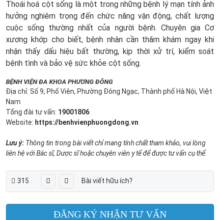
Thoái hoá cột sống là một trong những bệnh lý mạn tính ảnh
hưởng nghiêm trọng đến chức năng vận động, chất lượng
cuộc sống thường nhất của người bệnh. Chuyên gia Cơ
xương khớp cho biết, bệnh nhân cần thăm khám ngay khi
nhận thấy dấu hiệu bất thường, kịp thời xử trí, kiểm soát
bệnh tình và bảo vệ sức khỏe cột sống.
BỆNH VIỆN ĐA KHOA PHƯƠNG ĐÔNG
Địa chỉ: Số 9, Phố Viên, Phường Đông Ngạc, Thành phố Hà Nội, Việt
Nam
Tổng đài tư vấn:
19001806
Website:
https://benhvienphuongdong.vn
Lưu ý:
Thông tin trong bài viết chỉ mang tính chất tham khảo, vui lòng
liên hệ với Bác sĩ, Dược sĩ hoặc chuyên viên y tế để được tư vấn cụ thể.
315
Bài viết hữu ích?
ĐĂNG KÝ NHẬN TƯ VẤN