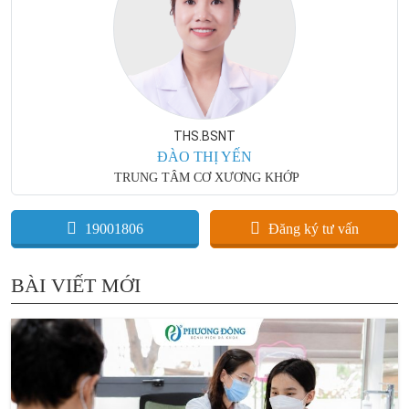
THS.BSNT
ĐÀO THỊ YẾN
TRUNG TÂM CƠ XƯƠNG KHỚP
19001806
Đăng ký tư vấn
BÀI VIẾT MỚI