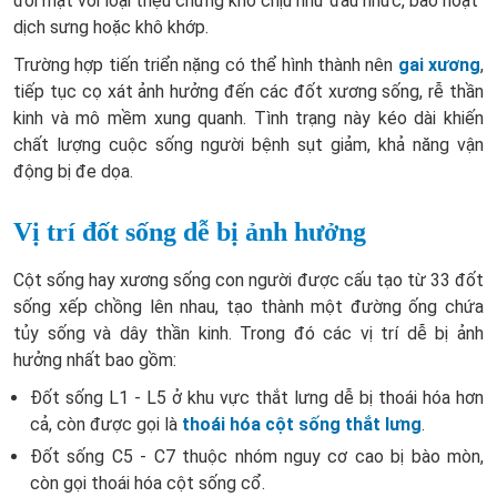
đối mặt với loại triệu chứng khó chịu như đau nhức, bao hoạt
dịch sưng hoặc khô khớp.
Trường hợp tiến triển nặng có thể hình thành nên
gai xương
,
tiếp tục cọ xát ảnh hưởng đến các đốt xương sống, rễ thần
kinh và mô mềm xung quanh. Tình trạng này kéo dài khiến
chất lượng cuộc sống người bệnh sụt giảm, khả năng vận
động bị đe dọa.
Vị trí đốt sống dễ bị ảnh hưởng
Cột sống hay xương sống con người được cấu tạo từ 33 đốt
sống xếp chồng lên nhau, tạo thành một đường ống chứa
tủy sống và dây thần kinh. Trong đó các vị trí dễ bị ảnh
hưởng nhất bao gồm:
Đốt sống L1 - L5 ở khu vực thắt lưng dễ bị thoái hóa hơn
cả, còn được gọi là
thoái hóa cột sống thắt lưng
.
Đốt sống C5 - C7 thuộc nhóm nguy cơ cao bị bào mòn,
còn gọi thoái hóa cột sống cổ.