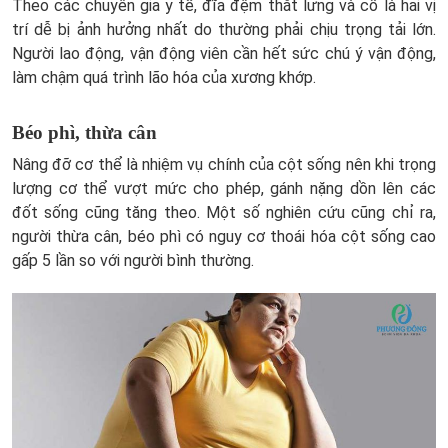
Theo các chuyên gia y tế, đĩa đệm thắt lưng và cổ là hai vị
trí dễ bị ảnh hưởng nhất do thường phải chịu trọng tải lớn.
Người lao động, vận động viên cần hết sức chú ý vận động,
làm chậm quá trình lão hóa của xương khớp.
Béo phì, thừa cân
Nâng đỡ cơ thể là nhiệm vụ chính của cột sống nên khi trọng
lượng cơ thể vượt mức cho phép, gánh nặng dồn lên các
đốt sống cũng tăng theo. Một số nghiên cứu cũng chỉ ra,
người thừa cân, béo phì có nguy cơ thoái hóa cột sống cao
gấp 5 lần so với người bình thường.