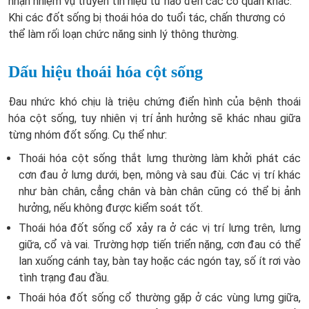
nhận nhiệm vụ truyền tín hiệu từ não đến các cơ quan khác.
Khi các đốt sống bị thoái hóa do tuổi tác, chấn thương có
thể làm rối loạn chức năng sinh lý thông thường.
Dấu hiệu thoái hóa cột sống
Đau nhức khó chịu là triệu chứng điển hình của bệnh thoái
hóa cột sống, tuy nhiên vị trí ảnh hưởng sẽ khác nhau giữa
từng nhóm đốt sống. Cụ thể như:
Thoái hóa cột sống thắt lưng thường làm khởi phát các
cơn đau ở lưng dưới, bẹn, mông và sau đùi. Các vị trí khác
như bàn chân, cẳng chân và bàn chân cũng có thể bị ảnh
hưởng, nếu không được kiểm soát tốt.
Thoái hóa đốt sống cổ xảy ra ở các vị trí lưng trên, lưng
giữa, cổ và vai. Trường hợp tiến triển nặng, cơn đau có thể
lan xuống cánh tay, bàn tay hoặc các ngón tay, số ít rơi vào
tình trạng đau đầu.
Thoái hóa đốt sống cổ thường gặp ở các vùng lưng giữa,