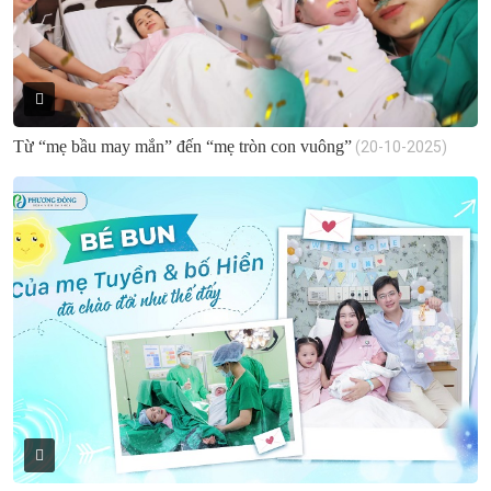
Từ “mẹ bầu may mắn” đến “mẹ tròn con vuông”
(20-10-2025)