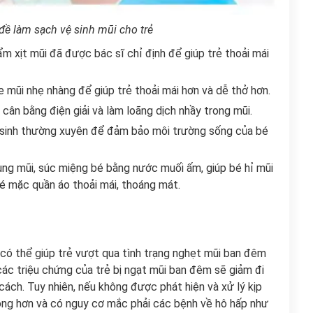
đề làm sạch vệ sinh mũi cho trẻ
m xịt mũi đã được bác sĩ chỉ định để giúp trẻ thoải mái
mũi nhẹ nhàng để giúp trẻ thoải mái hơn và dễ thở hơn.
ân bằng điện giải và làm loãng dịch nhầy trong mũi.
 sinh thường xuyên để đảm bảo môi trường sống của bé
g mũi, súc miệng bé bằng nước muối ấm, giúp bé hỉ mũi
bé mặc quần áo thoải mái, thoáng mát.
có thể giúp trẻ vượt qua tình trạng nghẹt mũi ban đêm
các triệu chứng của trẻ bị ngạt mũi ban đêm sẽ giảm đi
ách. Tuy nhiên, nếu không được phát hiện và xử lý kịp
trọng hơn và có nguy cơ mắc phải các bệnh về hô hấp như