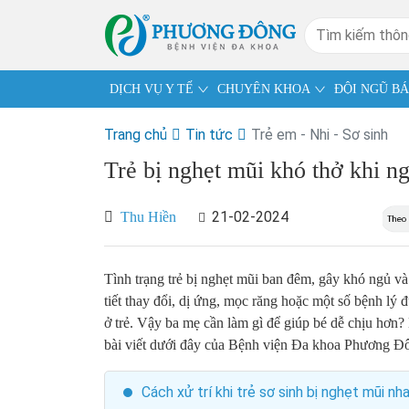
DỊCH VỤ Y TẾ
CHUYÊN KHOA
ĐỘI NGŨ BÁ
Trang chủ
Tin tức
Trẻ em - Nhi - Sơ sinh
Trẻ bị nghẹt mũi khó thở khi n
21-02-2024
Thu Hiền
Tình trạng trẻ bị nghẹt mũi ban đêm, gây khó ngủ v
tiết thay đổi, dị ứng, mọc răng hoặc một số bệnh lý
ở trẻ. Vậy ba mẹ cần làm gì để giúp bé dễ chịu hơn?
bài viết dưới đây của Bệnh viện Đa khoa Phương Đ
Cách xử trí khi trẻ sơ sinh bị nghẹt mũi nh