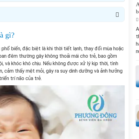
A
b
A
à gì?
t
h
hổ biến, đặc biệt là khi thời tiết lạnh, thay đổi mùa hoặc
n
 ban đêm thường gây không thoải mái cho trẻ, bao gồm
, và khóc khó chịu. Nếu không được xử lý kịp thời, tình
n, cảm thấy mệt mỏi, gây ra suy dinh dưỡng và ảnh hưởng
riển trí não của trẻ.