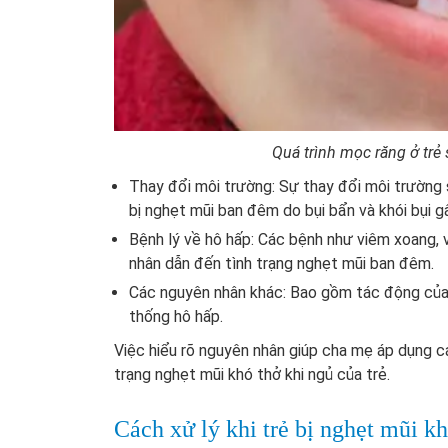
Quá trình mọc răng ở trẻ
Thay đổi môi trường: Sự thay đổi môi trường 
bị nghẹt mũi ban đêm do bụi bẩn và khói bụi g
Bệnh lý về hô hấp: Các bệnh như viêm xoang, v
nhân dẫn đến tình trạng nghẹt mũi ban đêm.
Các nguyên nhân khác: Bao gồm tác động của k
thống hô hấp.
Việc hiểu rõ nguyên nhân giúp cha mẹ áp dụng cá
trạng nghẹt mũi khó thở khi ngủ của trẻ.
Cách xử lý khi trẻ bị nghẹt mũi k