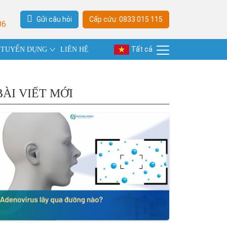
Gửi câu hỏi
Cấp cứu: 0833 015 115
06
Tất cả
TUYỂN DỤNG
LIÊN HỆ
BÀI VIẾT MỚI