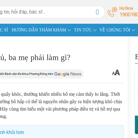
Hotline
190018
C SĨ
HƯỚNG DẪN THĂM KHÁM
TIN TỨC
VỀ CHÚNG TÔI
gủ, ba mẹ phải làm gì?
à quấy khóc, thường khiến nhiều bố mẹ cảm thấy lo lắng. Thời
 đường hô hấp có thể là nguyên nhân gây ra hiện tượng khó chịu
 Hãy cùng tìm hiểu một vài phương pháp điều trị và hỗ trợ qua
ông.
anh khỏi hơn